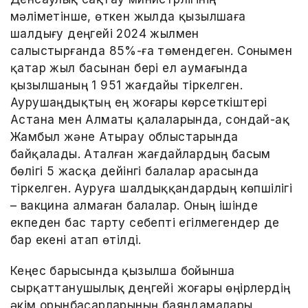
мәліметінше, өткен жылда қызылшаға
шалдығу деңгейі 2024 жылмен
салыстырғанда 85%-ға төмендеген. Сонымен
қатар жыл басынан бері ел аумағында
қызылшаның 1 951 жағдайы тіркелген.
Аурушаңдықтың ең жоғары көрсеткіштері
Астана мен Алматы қалаларында, сондай-ақ
Жамбыл және Атырау облыстарында
байқалады. Аталған жағдайлардың басым
бөлігі 5 жасқа дейінгі балалар арасында
тіркелген. Ауруға шалдыққандардың көпшілігі
– вакцина алмаған балалар. Оның ішінде
екпеден бас тарту себепті егілмегендер де
бар екені атап өтілді.
Кеңес барысында қызылша бойынша
сырқаттанушылық деңгейі жоғары өңірлердің
әкім орынбасарларының баяндамалары