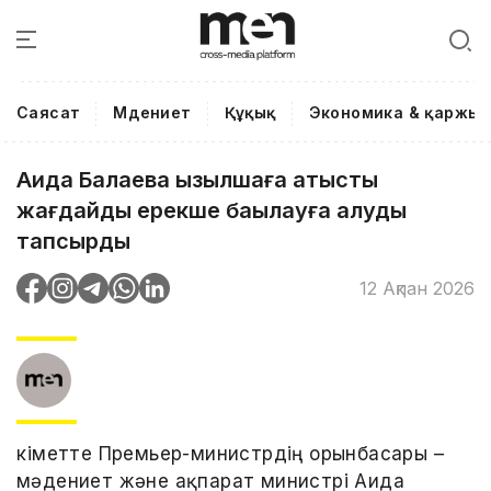
Саясат
Мәдениет
Құқық
Экономика & қаржы
Аида Балаева қызылшаға қатысты
жағдайды ерекше бақылауға алуды
тапсырды
12 Ақпан 2026
Үкіметте Премьер-министрдің орынбасары –
мәдениет және ақпарат министрі Аида