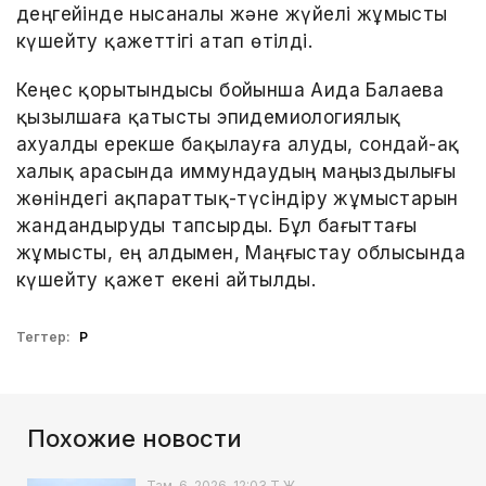
деңгейінде нысаналы және жүйелі жұмысты
күшейту қажеттігі атап өтілді.
Кеңес қорытындысы бойынша Аида Балаева
қызылшаға қатысты эпидемиологиялық
ахуалды ерекше бақылауға алуды, сондай-ақ
халық арасында иммундаудың маңыздылығы
жөніндегі ақпараттық-түсіндіру жұмыстарын
жандандыруды тапсырды. Бұл бағыттағы
жұмысты, ең алдымен, Маңғыстау облысында
күшейту қажет екені айтылды.
Тегтер:
ҚР
Похожие новости
Там. 6, 2026, 12:03 Т.Ж.