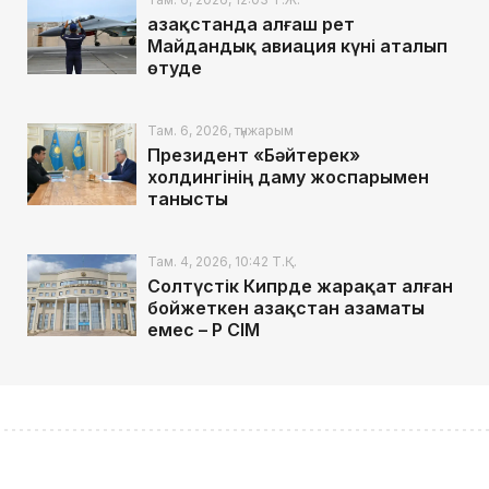
Қазақстанда алғаш рет
Майдандық авиация күні аталып
өтуде
Там. 6, 2026, түнжарым
Президент «Бәйтерек»
холдингінің даму жоспарымен
танысты
Там. 4, 2026, 10:42 Т.Қ.
Солтүстік Кипрде жарақат алған
бойжеткен Қазақстан азаматы
емес – ҚР СІМ