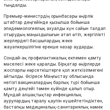
тыңдалды.
Премьер-министрдің орынбасары өңірлік
штабтар деңгейінде қызылша бойынша
эпидемиологиялық ахуалды күн сайын талдап
отырудың маңыздылығын атап өтіп, жергілікті
жерлердегі басшылардың жеке
жауапкершілігіне ерекше назар аударды.
Сондай-ақ профилактикалық екпемен қамту
мәселесі жеке қаралды. Бірқатар өңірлерде
жоспарлы көрсеткіштерге қол жеткізілмегені
айтылды. Әсіресе Маңғыстау облысында
негізгі вакциналардың барлық түрі бойынша
қамту деңгейі төмен күйінде қалып отыр.
Мұндай алшақтықтар инфекциялық
аурулардың таралу қаупін күшейтетіндіктен,
бастапқы медициналық-санитариялық көмек