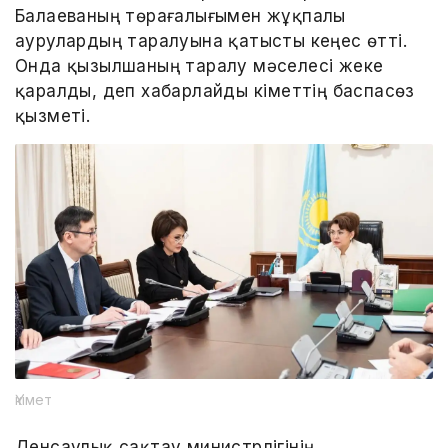
Балаеваның төрағалығымен жұқпалы
аурулардың таралуына қатысты кеңес өтті.
Онда қызылшаның таралу мәселесі жеке
қаралды, деп хабарлайды Үкіметтің баспасөз
қызметі.
Үкімет
Денсаулық сақтау министрлігінің