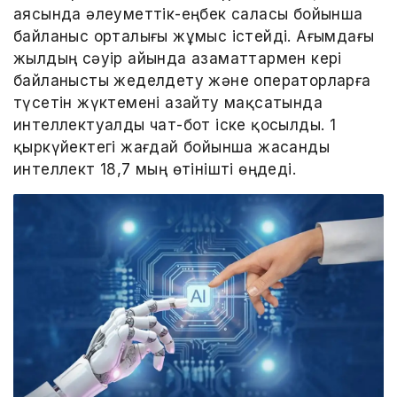
аясында әлеуметтік-еңбек саласы бойынша
байланыс орталығы жұмыс істейді. Ағымдағы
жылдың сәуір айында азаматтармен кері
байланысты жеделдету және операторларға
түсетін жүктемені азайту мақсатында
интеллектуалды чат-бот іске қосылды. 1
қыркүйектегі жағдай бойынша жасанды
интеллект 18,7 мың өтінішті өңдеді.