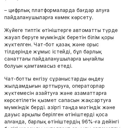
– цифрлық платформаларда бағдар алуға
пайдаланушыларға көмек көрсету.
Жүйеге типтік өтініштерге автоматты түрде
жауап беруге мүмкіндік беретін білім қоры
жүктелген. Чат-бот қазақ және орыс
тілдерінде жұмыс істейді, бұл барлық
санаттағы пайдаланушыларға ыңғайлы
болуын қамтамасыз етеді.
Чат-ботты енгізу сұраныстарды өңдеу
жылдамдығын арттыруға, операторлар
жүктемесін азайтуға және азаматтарға
көрсетілетін қызмет сапасын жақсартуға
мүмкіндік берді. Қазіргі таңда мәтіндік және
дауыс арқылы берілген өтініштерді қоса
алғанда, барлық өтініштердің 96%-ға дейінгі