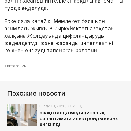
бөлігі жасанды интеллект арқылы автоматты
түрде өңделуде.
Еске сала кетейік, Мемлекет басшысы
ағымдағы жылғы 8 қыркүйектегі Қазақстан
халқына Жолдауында цифрландыруды
жеделдетуді және жасанды интеллектіні
кеңінен енгізуді тапсырған болатын.
Тегтер:
РК
Похожие новости
Шілде 31, 2026, 7:57 Т.Қ.
Қазақстанда медициналық
сараптамаға электронды кезек
енгізілді