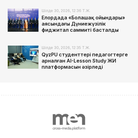
Шілде 30, 2026, 12:36 Т.Ж.
Елордада «Болашақ ойындары»
аясындағы Дүниежүзілік
фиджитал саммиті басталды
Шілде 30, 2026, 12:35 Т.Ж.
QyzPU студенттері педагогтерге
арналған AI-Lesson Study ЖИ
платформасын әзірледі