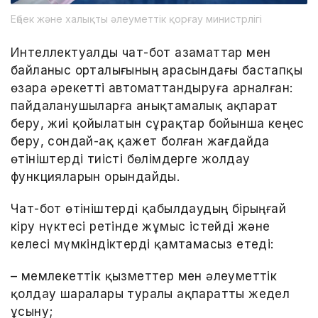
Еңбек және халықты әлеуметтік қорғау министрлігі
Интеллектуалды чат-бот азаматтар мен
байланыс орталығының арасындағы бастапқы
өзара әрекетті автоматтандыруға арналған:
пайдаланушыларға анықтамалық ақпарат
беру, жиі қойылатын сұрақтар бойынша кеңес
беру, сондай-ақ қажет болған жағдайда
өтініштерді тиісті бөлімдерге жолдау
функцияларын орындайды.
Чат-бот өтініштерді қабылдаудың бірыңғай
кіру нүктесі ретінде жұмыс істейді және
келесі мүмкіндіктерді қамтамасыз етеді:
– мемлекеттік қызметтер мен әлеуметтік
қолдау шаралары туралы ақпаратты жедел
ұсыну;