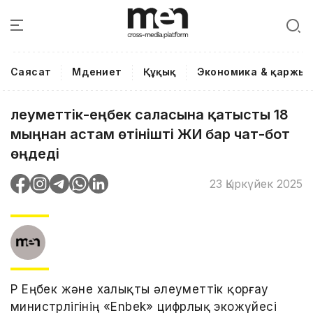
Саясат
Мәдениет
Құқық
Экономика & қаржы
Әлеуметтік-еңбек саласына қатысты 18
мыңнан астам өтінішті ЖИ бар чат-бот
өңдеді
23 Қыркүйек 2025
ҚР Еңбек және халықты әлеуметтік қорғау
министрлігінің «Enbek» цифрлық экожүйесі