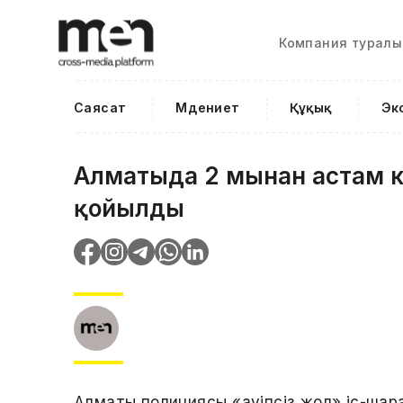
Компания туралы
Саясат
Мәдениет
Құқық
Эк
Алматыда 2 мыңнан астам к
қойылды
Алматы полициясы «Қауіпсіз жол» іс-ш