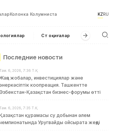
алар
Колонка Колумниста
KZ
RU
нологиялар
Сәт оқиғалар
Последние новости
Там. 6, 2026, 7:36 Т.Қ.
Жаңа жобалар, инвестициялар және
өнеркәсіптік коопреация. Ташкентте
Өзбекстан-Қазақстан бизнес-форумы өтті
Там. 6, 2026, 7:35 Т.Қ.
Қазақстан құрамасы су добынан әлем
чемпионатында Уругвайды ойсырата жеңді