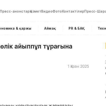
Пресс-анонстар
Қызмет
Видео
Фото
Контактілер
Пресс-Шар
ономика & қаржы
Аймақ
PR & БАҚ
Тех
өлік айыппұл тұрағына
1 Қазан 2025
арасының қорытындысын жариялады.