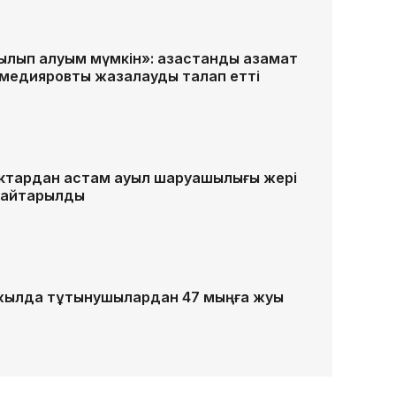
п қалуым мүмкін»: қазақстандық азамат
хмедияровты жазалауды талап етті
гектардан астам ауыл шаруашылығы жері
 қайтарылды
жылда тұтынушылардан 47 мыңға жуық