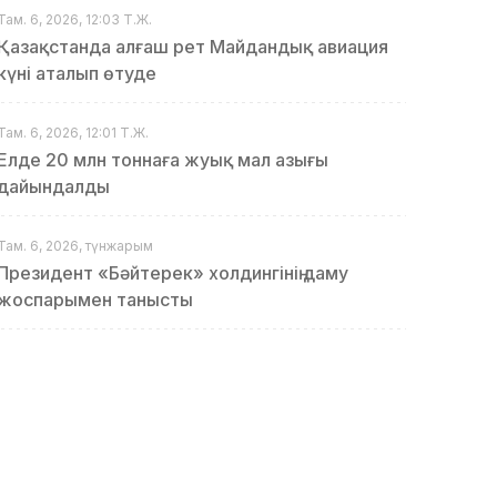
Там. 6, 2026, 12:03 Т.Ж.
Қазақстанда алғаш рет Майдандық авиация
күні аталып өтуде
Там. 6, 2026, 12:01 Т.Ж.
Елде 20 млн тоннаға жуық мал азығы
дайындалды
Там. 6, 2026, түнжарым
Президент «Бәйтерек» холдингінің даму
жоспарымен танысты