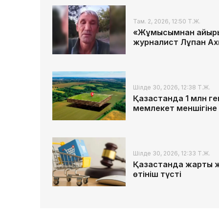
Там. 2, 2026, 12:50 Т.Ж.
«Жұмысымнан айырылы
журналист Лұқпан А
Шілде 30, 2026, 12:38 Т.Ж.
Қазақстанда 1 млн 
мемлекет меншігіне
Шілде 30, 2026, 12:33 Т.Ж.
Қазақстанда жарты 
өтініш түсті