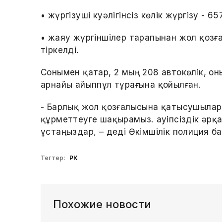
• жүргізуші куәлігінсіз көлік жүргізу - 65
• жаяу жүргіншілер тарапынан жол қозғ
тіркелді.
Сонымен қатар, 2 мың 208 автокөлік, оны
арнайы айыппұл тұрағына қойылған.
- Барлық жол қозғалысына қатысушылард
құрметтеуге шақырамыз. Қауіпсіздік әрқ
ұстаңыздар, – деді Әкімшілік полиция б
Тегтер:
РК
Похожие новости