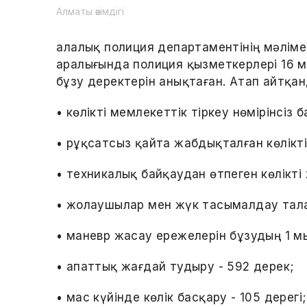
Алматы әкімдігі
Қалалық полиция департаментінің мәліме
аралығында полиция қызметкерлері 16 
бұзу деректерін анықтаған. Атап айтқан
• көлікті мемлекеттік тіркеу нөмірінсіз 
• рұқсатсыз қайта жабдықталған көлікт
• техникалық байқаудан өтпеген көлікті 
• жолаушылар мен жүк тасымалдау талап
• маневр жасау ережелерін бұзудың 1 мы
• апаттық жағдай тудыру - 592 дерек;
• мас күйінде көлік басқару - 105 дерегі;