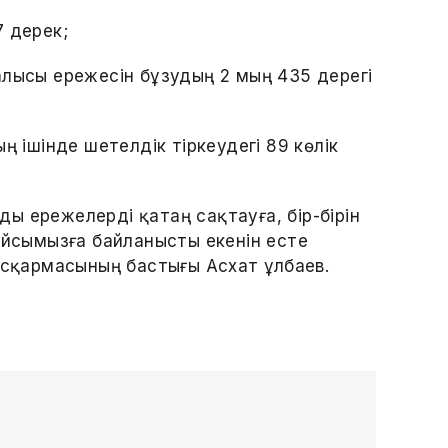
7 дерек;
алысы ережесін бұзудың 2 мың 435 дерегі
ң ішінде шетелдік тіркеудегі 89 көлік
ы ережелерді қатаң сақтауға, бір-бірін
айсымызға байланысты екенін есте
асқармасының бастығы Асхат Құлбаев.