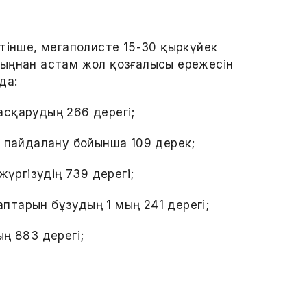
тінше, мегаполисте 15-30 қыркүйек
мыңнан астам жол қозғалысы ережесін
да:
басқарудың 266 дерегі;
і пайдалану бойынша 109 дерек;
жүргізудің 739 дерегі;
тарын бұзудың 1 мың 241 дерегі;
ң 883 дерегі;