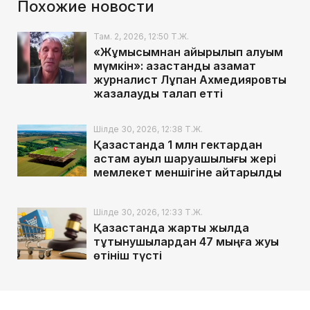
Похожие новости
Там. 2, 2026, 12:50 Т.Ж.
«Жұмысымнан айырылып қалуым
мүмкін»: қазақстандық азамат
журналист Лұқпан Ахмедияровты
жазалауды талап етті
Шілде 30, 2026, 12:38 Т.Ж.
Қазақстанда 1 млн гектардан
астам ауыл шаруашылығы жері
мемлекет меншігіне қайтарылды
Шілде 30, 2026, 12:33 Т.Ж.
Қазақстанда жарты жылда
тұтынушылардан 47 мыңға жуық
өтініш түсті