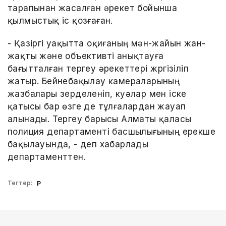
тарапынан жасалған әрекет бойынша
қылмыстық іс қозғаған.
- Қазіргі уақытта оқиғаның мән-жайын жан-
жақты және объективті анықтауға
бағытталған тергеу әрекеттері жүргізіліп
жатыр. Бейнебақылау камераларының
жазбалары зерделеніп, куәлар мен іске
қатысы бар өзге де тұлғалардан жауап
алынады. Тергеу барысы Алматы қаласы
полиция департаменті басшылығының ерекше
бақылауында, - деп хабарлады
департаменттен.
Тегтер:
ҚР