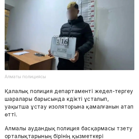
Алматы полициясы
Қалалық полиция департаменті жедел-тергеу
шаралары барысында күдікті ұсталып,
уақытша ұстау изоляторына қамалғанын атап
өтті.
Алмалы аудандық полиция басқармасы түзету
орталықтарының бірінің қызметкері