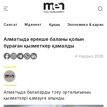
Саясат
Мәдениет
Құқық
Экономика & қаржы
Алматыда ерекше баланың қолын
бұраған қызметкер қамалды
4 Наурыз 2026
Алматыда балаларды түзеу орталығының
қызметкері қамауға алынды.