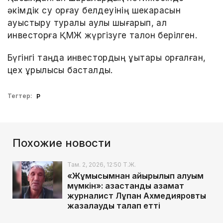
әкімдік су қорғау белдеуінің шекарасын
ауыстыру туралы қаулы шығарып, ал
инвесторға ҚМЖ жүргізуге талон берілген.
Бүгінгі таңда инвестордың құқықтары қорғалған,
цех құрылысы басталды.
Тегтер:
ҚР
Похожие новости
Там. 2, 2026, 12:50 Т.Ж.
«Жұмысымнан айырылып қалуым
мүмкін»: қазақстандық азамат
журналист Лұқпан Ахмедияровты
жазалауды талап етті