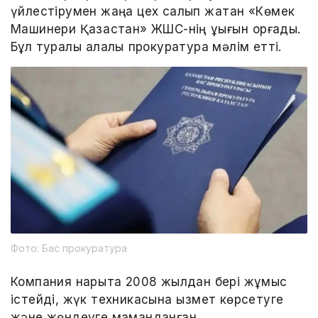
үйлестірумен жаңа цех салып жатқан «Көмек
Машинери Қазақстан» ЖШС-нің құқығын қорғады.
Бұл туралы қалалық прокуратура мәлім етті.
Фото: Бас прокуратура
Компания нарықта 2008 жылдан бері жұмыс
істейді, жүк техникасына қызмет көрсетуге
және жөндеуге маманданған.