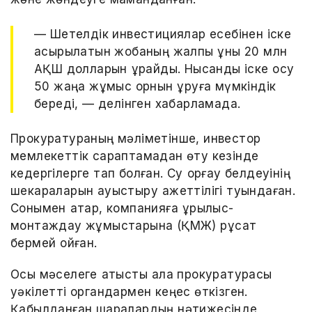
— Шетелдік инвестициялар есебінен іске
асырылатын жобаның жалпы құны 20 млн
АҚШ долларын құрайды. Нысанды іске қосу
50 жаңа жұмыс орнын құруға мүмкіндік
береді, — делінген хабарламада.
Прокуратураның мәліметінше, инвестор
мемлекеттік сараптамадан өту кезінде
кедергілерге тап болған. Су қорғау белдеуінің
шекараларын ауыстыру қажеттілігі туындаған.
Сонымен қатар, компанияға құрылыс-
монтаждау жұмыстарына (ҚМЖ) рұқсат
бермей қойған.
Осы мәселеге қатысты қала прокуратурасы
уәкілетті органдармен кеңес өткізген.
Қабылданған шаралардың нәтижесінде