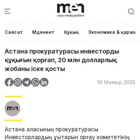
Саясат
Мәдениет
Құқық
Экономика & қаржы
Астана прокуратурасы инвестордың
құқығын қорғап, 20 млн долларлық
жобаны іске қосты
19 Мамыр 2026
Астана қаласының прокуратурасы
Инвесторлардың құқықтарын қорғау комитетінің