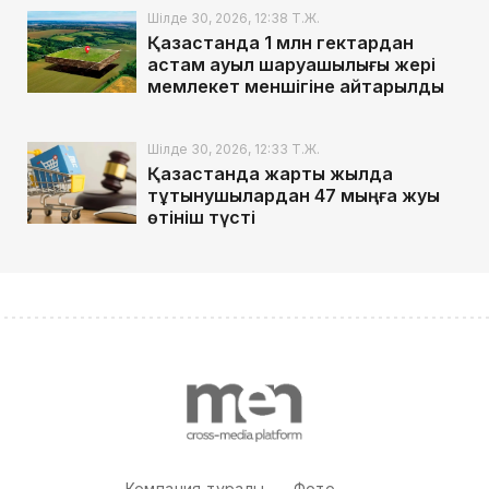
Шілде 30, 2026, 12:38 Т.Ж.
Қазақстанда 1 млн гектардан
астам ауыл шаруашылығы жері
мемлекет меншігіне қайтарылды
Шілде 30, 2026, 12:33 Т.Ж.
Қазақстанда жарты жылда
тұтынушылардан 47 мыңға жуық
өтініш түсті
Компания туралы
Фото