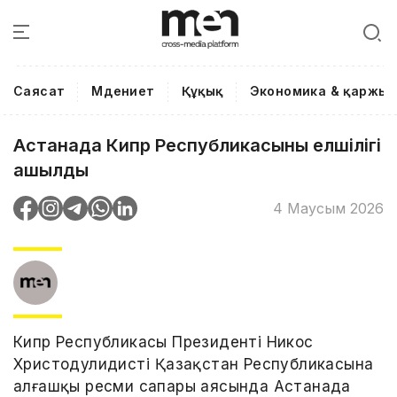
Саясат
Мәдениет
Құқық
Экономика & қаржы
Астанада Кипр Республикасының елшілігі
ашылды
4 Маусым 2026
Кипр Республикасы Президенті Никос
Христодулидистің Қазақстан Республикасына
алғашқы ресми сапары аясында Астанада