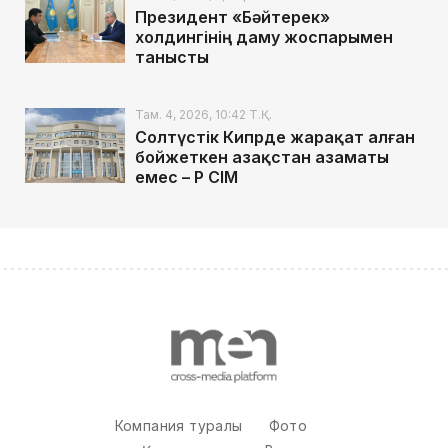
Президент «Бәйтерек»
холдингінің даму жоспарымен
танысты
Там. 4, 2026, 10:42 Т.Қ.
Солтүстік Кипрде жарақат алған
бойжеткен Қазақстан азаматы
емес – ҚР СІМ
Компания туралы
Фото