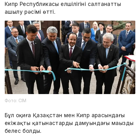
Кипр Республикасы елшілігінің салтанатты
ашылу рәсімі өтті.
Фото: СІМ
Бұл оқиға Қазақстан мен Кипр арасындағы
екіжақты қатынастардың дамуындағы маңызды
белес болды.