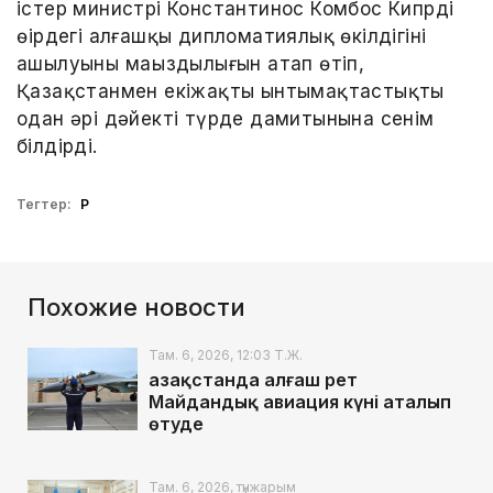
істер министрі Константинос Комбос Кипрдің
өңірдегі алғашқы дипломатиялық өкілдігінің
ашылуының маңыздылығын атап өтіп,
Қазақстанмен екіжақты ынтымақтастықтың
одан әрі дәйекті түрде дамитынына сенім
білдірді.
Тегтер:
ҚР
Похожие новости
Там. 6, 2026, 12:03 Т.Ж.
Қазақстанда алғаш рет
Майдандық авиация күні аталып
өтуде
Там. 6, 2026, түнжарым