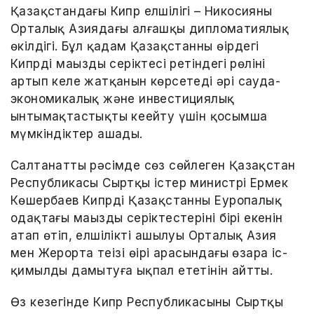
Қазақстандағы Кипр елшілігі – Никосияның
Орталық Азиядағы алғашқы дипломатиялық
өкілдігі. Бұл қадам Қазақстанның өңірдегі
Кипрдің маңызды серіктесі ретіндегі рөлінің
артып келе жатқанын көрсетеді әрі сауда-
экономикалық және инвестициялық
ынтымақтастықты кеңейту үшін қосымша
мүмкіндіктер ашады.
Салтанатты рәсімде сөз сөйлеген Қазақстан
Республикасы Сыртқы істер министрі Ермек
Көшербаев Кипрдің Қазақстанның Еуропалық
одақтағы маңызды серіктестерінің бірі екенін
атап өтіп, елшіліктің ашылуы Орталық Азия
мен Жерорта теңізі өңірі арасындағы өзара іс-
қимылды дамытуға ықпал ететінін айтты.
Өз кезегінде Кипр Республикасының Сыртқы