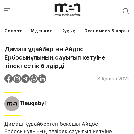
Саясат
Мәдениет
Құқық
Экономика & қаржы
Димаш Құдайберген Айдос
Ербосынұлының сауығып кетуіне
тілектестік білдірді
8 Қараша 2022
Tleuqabyl
Димаш Құдайберген боксшы Айдос
Ербосынұлының тезірек сауығып кетуіне