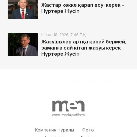
Жастар көкке қарап өсуі керек –
Нұртөре Жүсіп
Шілде 18, 2026, 7:46 Т.Қ.
Жазушылар артқа қарай бермей,
заманға сай кітап жазуы керек –
Нұртөре Жүсіп
Компания туралы
Фото