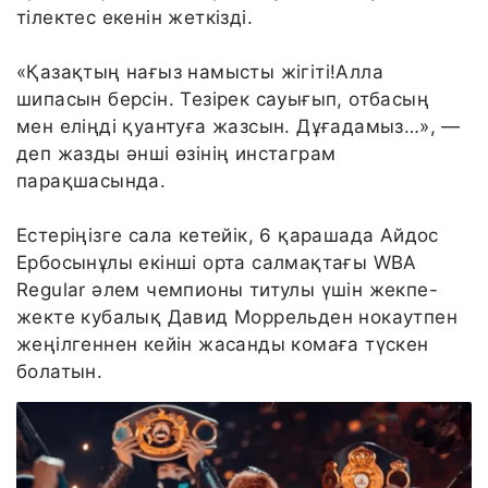
тілектес екенін жеткізді.
«Қазақтың нағыз намысты жігіті!Алла
шипасын берсін. Тезірек сауығып, отбасың
мен еліңді қуантуға жазсын. Дұғадамыз…», —
деп жазды әнші өзінің инстаграм
парақшасында.
Естеріңізге сала кетейік, 6 қарашада Айдос
Ербосынұлы екінші орта салмақтағы WBA
Regular әлем чемпионы титулы үшін жекпе-
жекте кубалық Давид Моррельден нокаутпен
жеңілгеннен кейін жасанды комаға түскен
болатын.