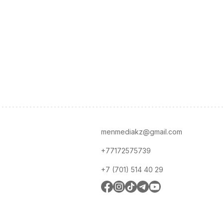
menmediakz@gmail.com
+77172575739
+7 (701) 514 40 29