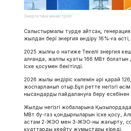
Энергетика министрлігі
Салыстырмалы түрде айтсақ, генерация 
жылдан бері энергия өндіру 16%-ға өсті
2025 жылғы оң нәтиже Текелі энергия кеш
алғанда, жалпы қуаты 166 МВт болатын 
іске қосумен бекітілді.
2026 жылы өндіріс көлемін әрі қарай 126
жоспарланып отыр.Бұл ретте негізгі өсі
нысандарды пайдалануға беру есебінен 
Жылдың негізгі жобаларына Қызылордада
МВт бу-газ қондырғыларын іске қосу, А
астам 2-ЖЭО мен 3-ЖЭО-ны жаңғырту, со
қуаттарды кеңейту жұмыстары кіреді.