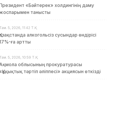
Президент «Бәйтерек» холдингінің даму
жоспарымен танысты
Там. 5, 2026, 11:42 Т.Қ.
Қазақстанда алкогольсіз сусындар өндірісі
17%-ға артты
Там. 5, 2026, 10:59 Т.Қ.
Ақмола облысының прокуратурасы
«Құқықтық тәртіп әліппесі» акциясын өткізді