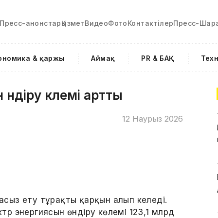
Пресс-анонстар
Қызмет
Видео
Фото
Контактілер
Пресс-Шар
ономика & қаржы
Аймақ
PR & БАҚ
Тех
өндіру көлемі артты
12 Наурыз 2026
масыз ету тұрақты қарқын алып келеді.
р энергиясын өндіру көлемі 123,1 млрд