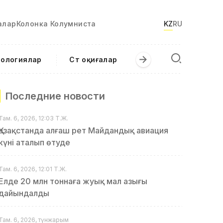
алар
Колонка Колумниста
KZ
RU
нологиялар
Сәт оқиғалар
Последние новости
Там. 6, 2026, 12:03 Т.Ж.
Қазақстанда алғаш рет Майдандық авиация
күні аталып өтуде
Там. 6, 2026, 12:01 Т.Ж.
Елде 20 млн тоннаға жуық мал азығы
дайындалды
Там. 6, 2026, түнжарым