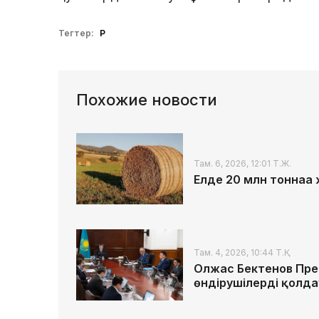
Тегтер:
ҚР
Похожие новости
Там. 6, 2026, 12:01 Т.Ж.
Елде 20 млн тоннаға
Там. 4, 2026, 10:44 Т.Қ.
Олжас Бектенов Пр
өндірушілерді қолда