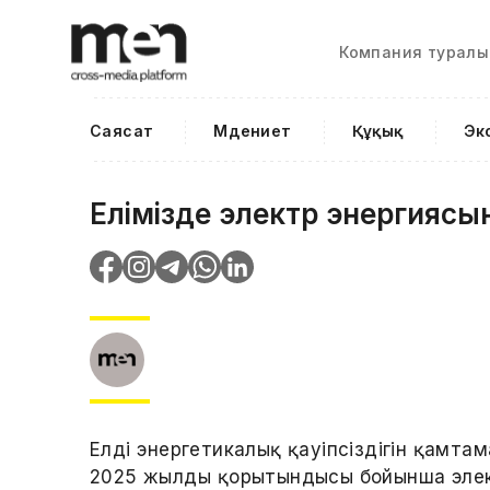
Компания туралы
Саясат
Мәдениет
Құқық
Эк
Елімізде электр энергиясын 
Елдің энергетикалық қауіпсіздігін қамта
2025 жылдың қорытындысы бойынша элект