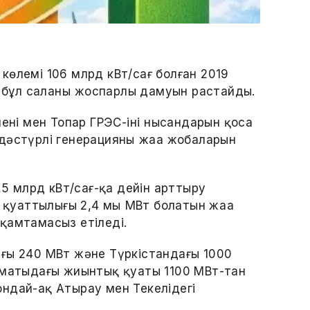
көлемі 106 млрд кВт/сағ болған 2019
, бұл саланың жоспарлы дамуын растайды.
ені мен Топар ГРЭС-інің нысандарын қоса
дәстүрлі генерацияның жаңа жобаларын
,5 млрд кВт/сағ-қа дейін арттыру
м қуаттылығы 2,4 мың МВт болатын жаңа
қамтамасыз етіледі.
ғы 240 МВт және Түркістандағы 1000
лматыдағы жиынтық қуаты 1100 МВт-тан
ндай-ақ Атырау мен Текелідегі