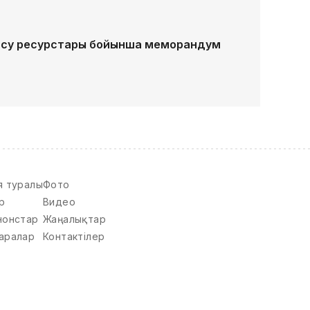
 су ресурстары бойынша меморандум
я туралы
Фото
р
Видео
нонстар
Жаңалықтар
аралар
Контактілер