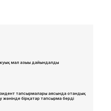
 жуық мал азығы дайындалды
езидент тапсырмалары аясында отандық
у жөнінде бірқатар тапсырма берді