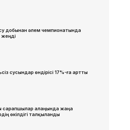
 су добынан әлем чемпионатында
 жеңді
ьсіз сусындар өндірісі 17%-ға артты
ы сарапшылар алаңында жаңа
рдің өкілдігі талқыланды