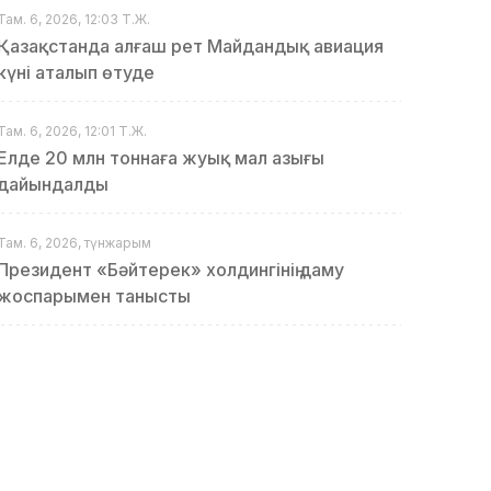
Там. 6, 2026, 12:03 Т.Ж.
Қазақстанда алғаш рет Майдандық авиация
күні аталып өтуде
Там. 6, 2026, 12:01 Т.Ж.
Елде 20 млн тоннаға жуық мал азығы
дайындалды
Там. 6, 2026, түнжарым
Президент «Бәйтерек» холдингінің даму
жоспарымен танысты