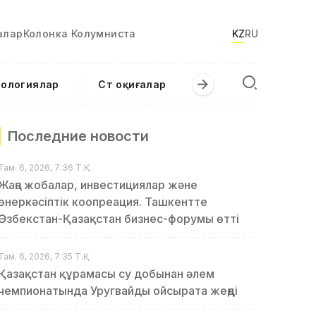
алар
Колонка Колумниста
KZ
RU
нологиялар
Сәт оқиғалар
Последние новости
Там. 6, 2026, 7:36 Т.Қ.
Жаңа жобалар, инвестициялар және
өнеркәсіптік коопреация. Ташкентте
Өзбекстан-Қазақстан бизнес-форумы өтті
Там. 6, 2026, 7:35 Т.Қ.
Қазақстан құрамасы су добынан әлем
чемпионатында Уругвайды ойсырата жеңді