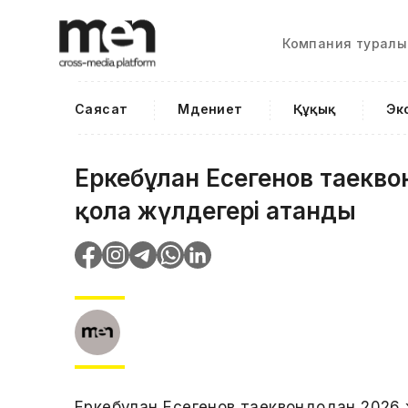
Компания туралы
Саясат
Мәдениет
Құқық
Эк
Еркебұлан Еңсегенов таекв
қола жүлдегері атанды
Еркебұлан Еңсегенов таеквондодан 2026