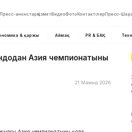
Пресс-анонстар
Қызмет
Видео
Фото
Контактілер
Пресс-Шар
ономика & қаржы
Аймақ
PR & БАҚ
Тех
ондодан Азия чемпионатының
21 Мамыр 2026
 жылғы Азия чемпионатының қола