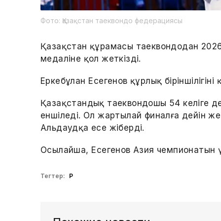
Фото: Қазақстан таеквондо федерациясы
Қазақстан құрамасы таеквондодан 202
медаліне қол жеткізді.
Еркебұлан Еңсегенов құрлық біріншілігіні
Қазақстандық таеквондошы 54 келіге д
еншіледі. Ол жартылай финалға дейін же
Альдаудқа есе жіберді.
Осылайша, Еңсегенов Азия чемпионатын 
Тегтер:
ҚР