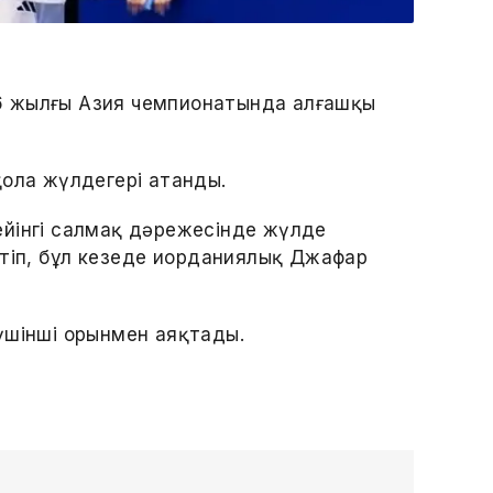
6 жылғы Азия чемпионатында алғашқы
ң қола жүлдегері атанды.
ейінгі салмақ дәрежесінде жүлде
тіп, бұл кезеңде иорданиялық Джафар
үшінші орынмен аяқтады.