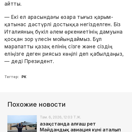
айтты.
— Екі ел арасындағы өзара тығыз қарым-
қатынас дәстүрлі достыққа негізделген. Біз
Италияның бүкіл әлем өркениетінің дамуына
қосқан зор үлесін мойындаймыз. Бұл
марапатты қазақ елінің сізге және сіздің
еліңізге деген риясыз көңілі деп қабылдаңыз,
— деді Президент.
Тегтер:
РК
Похожие новости
Там. 6, 2026, 12:03 Т.Ж.
Қазақстанда алғаш рет
Майдандық авиация күні аталып