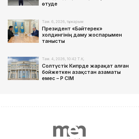
өтуде
Там. 6, 2026, түнжарым
Президент «Бәйтерек»
холдингінің даму жоспарымен
танысты
Там. 4, 2026, 10:42 Т.Қ.
Солтүстік Кипрде жарақат алған
бойжеткен Қазақстан азаматы
емес – ҚР СІМ