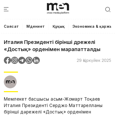
Саясат
Мәдениет
Құқық
Экономика & қаржы
Италия Президенті бірінші дәрежелі
«Достық» орденімен марапатталды
29 Қыркүйек 2025
Мемлекет басшысы Қасым-Жомарт Тоқаев
Италия Президенті Серджо Маттарелланы
бірінші дәрежелі «Достық» орденімен