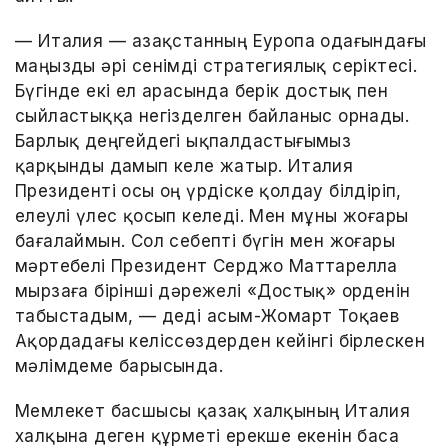
— Италия — Қазақстанның Еуропа одағындағы
маңызды әрі сенімді стратегиялық серіктесі.
Бүгінде екі ел арасында берік достық пен
сыйластыққа негізделген байланыс орнады.
Барлық деңгейдегі ықпалдастығымыз
қарқынды дамып келе жатыр. Италия
Президенті осы оң үрдіске қолдау білдіріп,
елеулі үлес қосып келеді. Мен мұны жоғары
бағалаймын. Сол себепті бүгін мен жоғары
мәртебелі Президент Серджо Маттарелла
мырзаға бірінші дәрежелі «Достық» орденін
табыстадым, — деді Қасым-Жомарт Тоқаев
Ақордадағы келіссөздерден кейінгі бірлескен
мәлімдеме барысында.
Мемлекет басшысы қазақ халқының Италия
халқына деген құрметі ерекше екенін баса