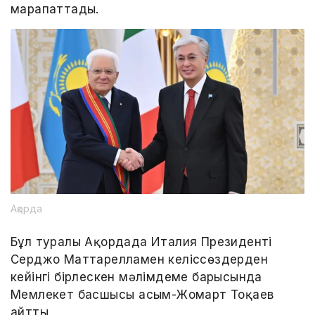
марапаттады.
Ақорда
Бұл туралы Ақордада Италия Президенті
Серджо Маттарелламен келіссөздерден
кейінгі бірлескен мәлімдеме барысында
Мемлекет басшысы Қасым-Жомарт Тоқаев
айтты.