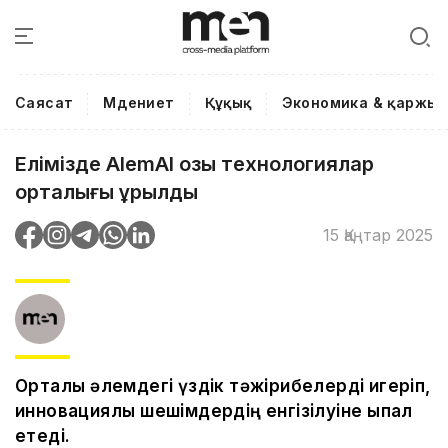
Саясат
Мәдениет
Құқық
Экономика & қаржы
Елімізде AlemAI озық технологиялар
орталығы құрылды
15 Қаңтар 2025
Орталық әлемдегі үздік тәжірибелерді игеріп,
инновациялық шешімдердің енгізілуіне ықпал
етеді.