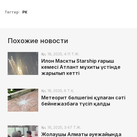
Тегтер:
РК
Похожие новости
Қаң. 18, 2025, 4:11 Т.Ж.
Илон Масктың Starship ғарыш
кемесі Атлант мұхиты үстінде
жарылып кетті
Қаң. 16, 2025, 6 Т.Қ.
Метеорит бөлшегінің құлаған сәті
бейнежазбаға түсіп қалды
Қаң. 16, 2025, 3:47 Т.Ж.
Жолаушы Алматы әуежайында