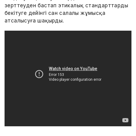
зерттеуден бастап этикалық стандарттарды
бекітуге дейінгі сан салалы жұмысқа
атсалысуға шақырды.