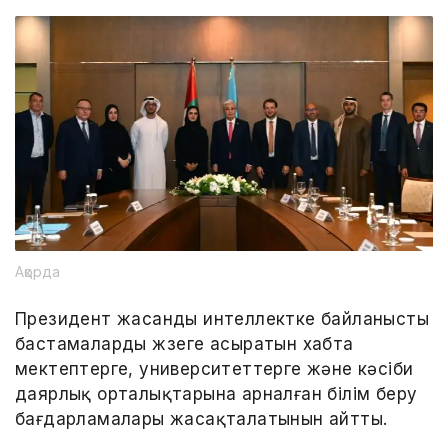
Ақорда
Президент жасанды интеллектке байланысты
бастамаларды жүзеге асыратын хабта
мектептерге, университеттерге және кәсіби
даярлық орталықтарына арналған білім беру
бағдарламалары жасақталатынын айтты.