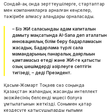
Сондай-ақ онда зерттеушілерге, стартаптар
мен компанияларға арналған кеңселер,
тәжірибе алмасу алаңдары орналасады.
– Біз ЖИ саласындағы адам капиталын
дамыту мақсатында AI-Sana деп аталатын
инновациялық білім беру бағдарламасын
жасадық. Бағдарлама түрлі сала
мамандарының пәнаралық даярлығын
қамтамасыз етеді және ЖИ-ге қатысты
озық шешімдерді әзірлеуге септігін
тигізеді, – деді Президент.
Қасым-Жомарт Тоқаев сөз соңында
Қазақстан жаһандық жасанды интеллект
экожүйесінің белсенді мүшесі болуға
ұмтылатынын жеткізді. Сонымен қатар
кездесуге қатысушыларды ғылыми