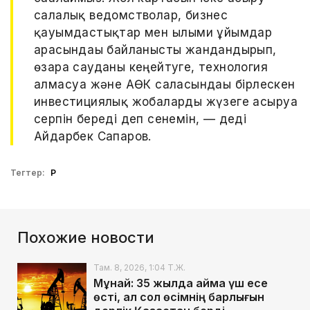
салалық ведомстволар, бизнес
қауымдастықтар мен ғылыми ұйымдар
арасындағы байланысты жандандырып,
өзара сауданы кеңейтуге, технология
алмасуға және АӨК саласындағы бірлескен
инвестициялық жобаларды жүзеге асыруға
серпін береді деп сенемін, — деді
Айдарбек Сапаров.
Тегтер:
ҚР
Похожие новости
Там. 8, 2026, 1:04 Т.Ж.
Мұнай: 35 жылда аймақ үш есе
өсті, ал сол өсімнің барлығын