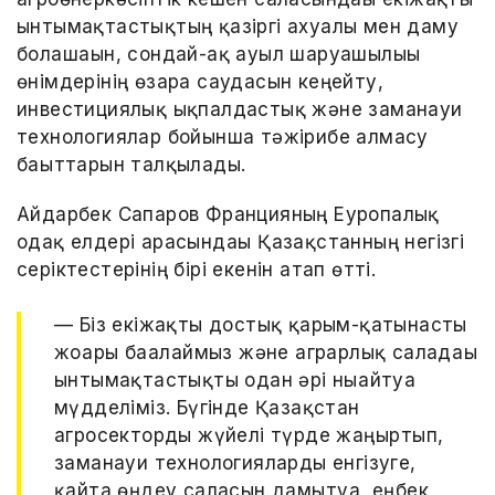
ынтымақтастықтың қазіргі ахуалы мен даму
болашағын, сондай-ақ ауыл шаруашылығы
өнімдерінің өзара саудасын кеңейту,
инвестициялық ықпалдастық және заманауи
технологиялар бойынша тәжірибе алмасу
бағыттарын талқылады.
Айдарбек Сапаров Францияның Еуропалық
одақ елдері арасындағы Қазақстанның негізгі
серіктестерінің бірі екенін атап өтті.
— Біз екіжақты достық қарым-қатынасты
жоғары бағалаймыз және аграрлық саладағы
ынтымақтастықты одан әрі нығайтуға
мүдделіміз. Бүгінде Қазақстан
агросекторды жүйелі түрде жаңғыртып,
заманауи технологияларды енгізуге,
қайта өңдеу саласын дамытуға, еңбек