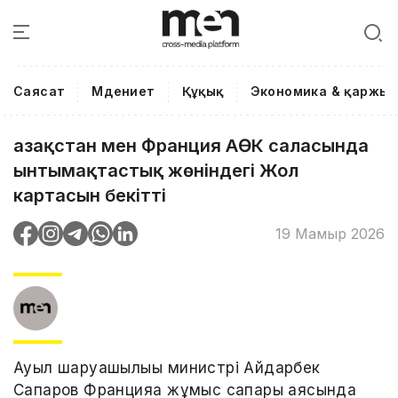
Саясат
Мәдениет
Құқық
Экономика & қаржы
Қазақстан мен Франция АӨК саласында
ынтымақтастық жөніндегі Жол
картасын бекітті
19 Мамыр 2026
Ауыл шаруашылығы министрі Айдарбек
Сапаров Францияға жұмыс сапары аясында