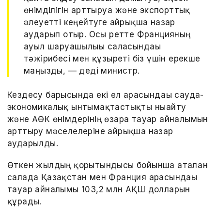
өнімділігін арттыруға және экспорттық
әлеуетті кеңейтуге айрықша назар
аударып отыр. Осы ретте Францияның
ауыл шаруашылығы саласындағы
тәжірибесі мен құзыреті біз үшін ерекше
маңызды, — деді министр.
Кездесу барысында екі ел арасындағы сауда-
экономикалық ынтымақтастықты нығайту
және АӨК өнімдерінің өзара тауар айналымын
арттыру мәселелеріне айрықша назар
аударылды.
Өткен жылдың қорытындысы бойынша аталған
салада Қазақстан мен Франция арасындағы
тауар айналымы 103,2 млн АҚШ долларын
құрады.