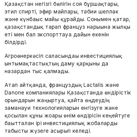
Қазақстан негізгі бөлігін соя бұршақтары,
этил спирті, эфир майлары, табиғи шеллак
және күнбағыс майы құрайды. Сонымен қатар,
қазақстандық тарап француз нарығына жылқы
еті мен бал экспорттауға дайын екенін
білдірді.
Агроөнеркәсіп саласындағы инвестициялық
ынтымақтастықтың даму қарқыны да
назардан тыс қалмады.
Атап айтқанда, француздық Lactalis және
Danone компаниялары Қазақстанда өндірістік
орындарын жаңғыртуға, қайта өңдеудің
заманауи технологияларын енгізуге және
қосылған құны жоғары өнім өндірісін кеңейтуге
бағытталған ірі инвестициялық жобаларды
табысты жүзеге асырып келеді.