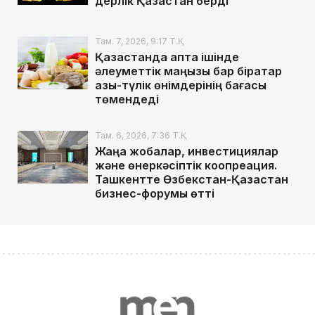
дерлік Қазақстан берді
Там. 7, 2026, 9:17 Т.Қ.
Қазақстанда апта ішінде
әлеуметтік маңызы бар бірқатар
азық-түлік өнімдерінің бағасы
төмендеді
Там. 6, 2026, 7:36 Т.Қ.
Жаңа жобалар, инвестициялар
және өнеркәсіптік коопреация.
Ташкентте Өзбекстан-Қазақстан
бизнес-форумы өтті