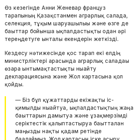
Өз кезегінде Анни Женевар француз
тарапының Қазақстанмен аграрлық салада,
селекция, тұқым шаруашылығы және өзге де
бағыттар бойынша ықпалдастықты одан әрі
тереңдетуге ынталы екендерін жеткізді.
Кездесу нәтижесінде қос тарап екі елдің
министрліктері арасында аграрлық саладағы
өзара ынтымақтастықты нығайту
декларациясына және Жол картасына қол
қойды.
— Біз бұл құжаттарды екіжақты іс-
қимылды нығайтуға, ықпалдастықтың жаңа
бағыттарын дамытуға және ұзақмерзімді
серіктестік қалыптастыруға бағытталған
маңызды нақты қадам ретінде
бағалаймыз. Жол картасын іске асыру