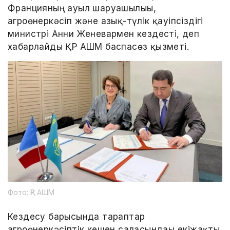
Францияның ауыл шаруашылығы,
агроөнеркәсіп және азық-түлік қауіпсіздігі
министрі Анни Женевармен кездесті, деп
хабарлайды ҚР АШМ баспасөз қызметі.
Фото: ҚР АШМ
Кездесу барысында тараптар
агроөнеркәсіптік кешен саласындағы екіжақты