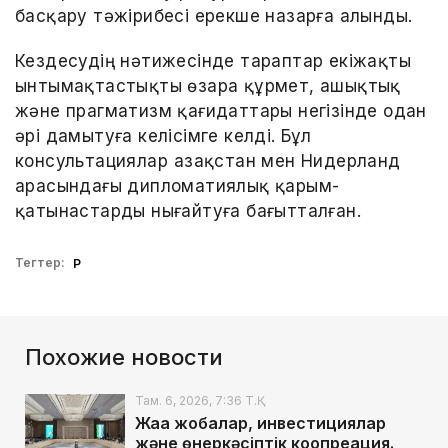
басқару тәжірибесі ерекше назарға алынды.
Кездесудің нәтижесінде тараптар екіжақты
ынтымақтастықты өзара құрмет, ашықтық
және прагматизм қағидаттары негізінде одан
әрі дамытуға келісімге келді. Бұл
консультациялар Қазақстан мен Нидерланд
арасындағы дипломатиялық қарым-
қатынастарды нығайтуға бағытталған.
Тегтер:
ҚР
Похожие новости
Там. 6, 2026, 7:36 Т.Қ.
Жаңа жобалар, инвестициялар
және өнеркәсіптік коопреация.