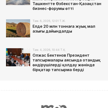
Ташкентте Өзбекстан-Қазақстан
бизнес-форумы өтті
Там. 6, 2026, 12:01 Т.Ж.
Елде 20 млн тоннаға жуық мал
азығы дайындалды
Там. 4, 2026, 10:44 Т.Қ.
Олжас Бектенов Президент
тапсырмалары аясында отандық
өндірушілерді қолдау жөнінде
бірқатар тапсырма берді