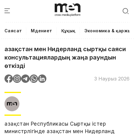
Саясат
Мәдениет
Құқық
Экономика & қаржы
Қазақстан мен Нидерланд сыртқы саяси
консультациялардың жаңа раундын
өткізді
3 Наурыз 2026
Қазақстан Республикасы Сыртқы істер
министрлігінде Қазақстан мен Нидерланд