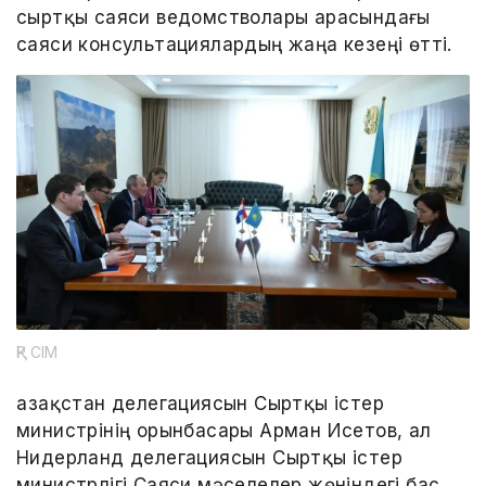
сыртқы саяси ведомстволары арасындағы
саяси консультациялардың жаңа кезеңі өтті.
ҚР СІМ
Қазақстан делегациясын Сыртқы істер
министрінің орынбасары Арман Исетов, ал
Нидерланд делегациясын Сыртқы істер
министрлігі Саяси мәселелер жөніндегі бас