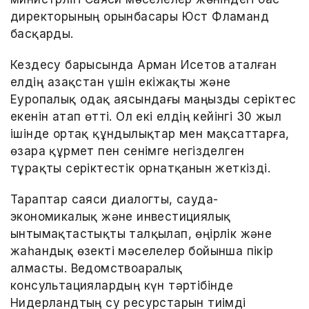
директорының орынбасары Юст Фламанд
басқарды.
Кездесу барысында Арман Исетов аталған
елдің Қазақстан үшін екіжақты және
Еуропалық одақ аясындағы маңызды серіктес
екенін атап өтті. Ол екі елдің кейінгі 30 жыл
ішінде ортақ құндылықтар мен мақсаттарға,
өзара құрмет пен сенімге негізделген
тұрақты серіктестік орнатқанын жеткізді.
Тараптар саяси диалогты, сауда-
экономикалық және инвестициялық
ынтымақтастықты талқылап, өңірлік және
жаһандық өзекті мәселелер бойынша пікір
алмасты. Ведомствоаралық
консультациялардың күн тәртібінде
Нидерландтың су ресурстарын тиімді