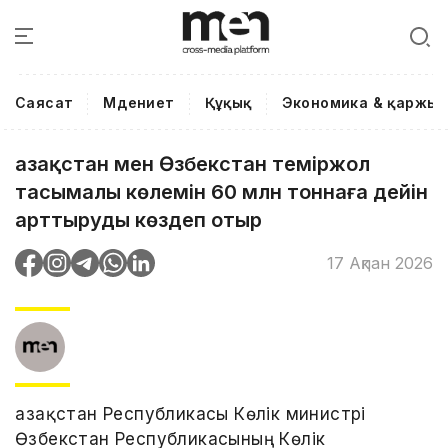
Саясат
Мәдениет
Құқық
Экономика & қаржы
Қазақстан мен Өзбекстан теміржол
тасымалы көлемін 60 млн тоннаға дейін
арттыруды көздеп отыр
17 Ақпан 2026
Қазақстан Республикасы Көлік министрі
Өзбекстан Республикасының Көлік