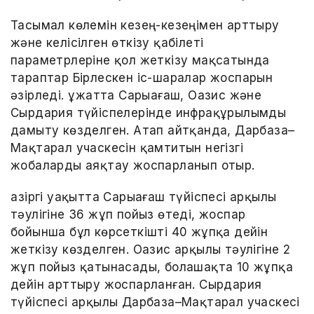
Тасымал көлемін кезең-кезеңімен арттыру
және келісілген өткізу қабілеті
параметрлеріне қол жеткізу мақсатында
тараптар Бірлескен іс-шаралар жоспарын
әзірледі. Құжатта Сарыағаш, Оазис және
Сырдария түйіспелерінде инфрақұрылымды
дамыту көзделген. Атап айтқанда, Дарбаза–
Мақтарал учаскесін қамтитын негізгі
жобаларды аяқтау жоспарланып отыр.
Қазіргі уақытта Сарыағаш түйіспесі арқылы
тәулігіне 36 жұп пойыз өтеді, жоспар
бойынша бұл көрсеткішті 40 жұпқа дейін
жеткізу көзделген. Оазис арқылы тәулігіне 2
жұп пойыз қатынасады, болашақта 10 жұпқа
дейін арттыру жоспарланған. Сырдария
түйіспесі арқылы Дарбаза–Мақтарал учаскесі