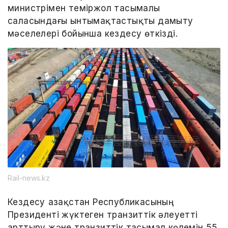
министрімен теміржол тасымалы
саласындағы ынтымақтастықты дамыту
мәселелері бойынша кездесу өткізді.
Rail-news.kz
Кездесу Қазақстан Республикасының
Президенті жүктеген транзиттік әлеуетті
арттыру және транзиттік тасымал көлемін 55