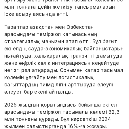
млн тоннаға дейін жеткізу тапсырмаларын
іске асыру аясында өтті.
Тараптар Қазақстан мен Өзбекстан
арасындағы теміржол қатынасының
стратегиялық маңызын атап өтті. Бұл бағыт
екі елдің сауда-экономикалық байланыстарын
нығайтуда, халықаралық транзитті дамытуда
және өңірлік көлік интеграциясын кеңейтуде
негізгі рөл атқарады. Сонымен қатар тасымал
көлемін ұлғайту мен логистикалық
бағыттардың тиімділігін арттыруда елеулі
әлеует бар екені айтылды.
2025 жылдың қорытындысы бойынша екі ел
арасындағы теміржол тасымалы көлемі 32,3
млн тоннаны құрады. Бұл көрсеткіш 2024
жылмен салыстырғанда 16%-ға жоғары.