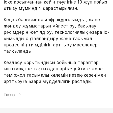
іске қосылғаннан кейін тәулігіне 10 жұп пойыз
өткізу мүмкіндігі қарастырылған.
Кеңес барысында инфрақұрылымдық және
жөндеу жұмыстарын үйлестіру, бақылау
рәсімдерін жетілдіру, технологиялық өзара іс-
қимылды оңтайландыру және тасымал
процесінің тиімділігін арттыру мәселелері
талқыланды.
Кездесу қорытындысы бойынша тараптар
ынтымақтастықты одан әрі кеңейтуге және
теміржол тасымалы көлемін кезең-кезеңімен
арттыруға өзара мүдделілігін растады.
Тегтер:
ҚР