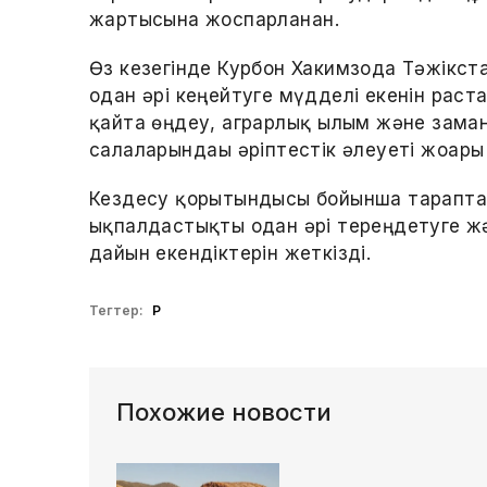
жартысына жоспарланған.
Өз кезегінде Курбон Хакимзода Тәжікст
одан әрі кеңейтуге мүдделі екенін раст
қайта өңдеу, аграрлық ғылым және зама
салаларындағы әріптестік әлеуеті жоғары 
Кездесу қорытындысы бойынша тараптар
ықпалдастықты одан әрі тереңдетуге жә
дайын екендіктерін жеткізді.
Тегтер:
ҚР
Похожие новости