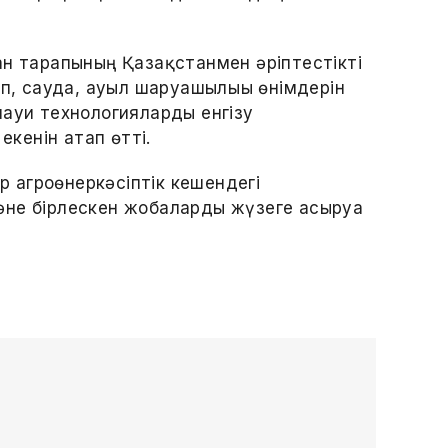
ан тарапының Қазақстанмен әріптестікті
ап, сауда, ауыл шаруашылығы өнімдерін
науи технологияларды енгізу
екенін атап өтті.
 агроөнеркәсіптік кешендегі
не бірлескен жобаларды жүзеге асыруға