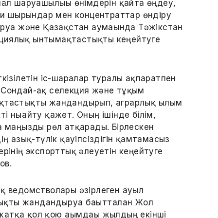
мал шаруашылығы өнімдерін қайта өңдеу,
иғи шырындар мен концентраттар өндіру
ұруға және Қазақстан аумағында Тәжікстан
ициялық ынтымақтастықты кеңейтуге
кізілетін іс-шаралар туралы ақпаратпен
 Сондай-ақ селекция және тұқым
қтастықты жандандырып, аграрлық ғылым
ті нығайту қажет. Оның ішінде білім,
а маңызды рөл атқарады. Бірлескен
ң азық-түлік қауіпсіздігін қамтамасыз
рінің экспорттық әлеуетін кеңейтуге
ов.
ық ведомстволары әзірлеген ауыл
қты жандандыруға бағытталған Жол
атқа қол қою ағымдағы жылдың екінші