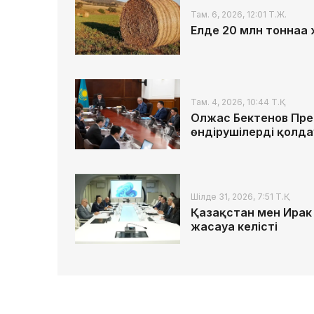
Там. 6, 2026, 12:01 Т.Ж.
Елде 20 млн тоннаға
Там. 4, 2026, 10:44 Т.Қ.
Олжас Бектенов Пр
өндірушілерді қолда
Шілде 31, 2026, 7:51 Т.Қ.
Қазақстан мен Ирак
жасауға келісті