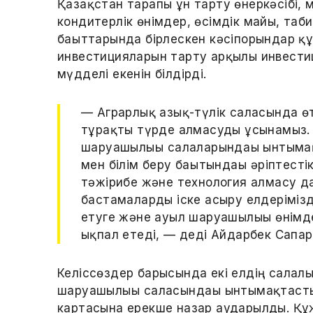
Қазақстан тарапы ұн тарту өнеркәсібі, 
кондитерлік өнімдер, өсімдік майы, таб
бағыттарында бірлескен кәсіпорындар қ
инвестицияларын тарту арқылы инвест
мүдделі екенін білдірді.
— Аграрлық азық-түлік саласында өт
тұрақты түрде алмасуды ұсынамыз.
шаруашылығы салаларындағы ынтыма
мен білім беру бағытындағы әріптестік
тәжірибе және технология алмасу д
бастамаларды іске асыру елдерімізді
етуге және ауыл шаруашылығы өнімде
ықпал етеді, — деді Айдарбек Сапар
Келіссөздер барысында екі елдің салал
шаруашылығы саласындағы ынтымақтасты
картасына ерекше назар аударылды. Құж