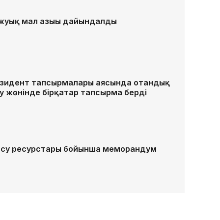
 жуық мал азығы дайындалды
езидент тапсырмалары аясында отандық
у жөнінде бірқатар тапсырма берді
 су ресурстары бойынша меморандум