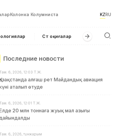
алар
Колонка Колумниста
KZ
RU
нологиялар
Сәт оқиғалар
Последние новости
Там. 6, 2026, 12:03 Т.Ж.
Қазақстанда алғаш рет Майдандық авиация
күні аталып өтуде
Там. 6, 2026, 12:01 Т.Ж.
Елде 20 млн тоннаға жуық мал азығы
дайындалды
Там. 6, 2026, түнжарым