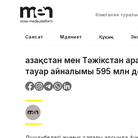
Компания туралы
Саясат
Мәдениет
Құқық
Эк
Қазақстан мен Тәжікстан 
тауар айналымы 595 млн д
Душанбедегі жұмыс сапары аясында Ау