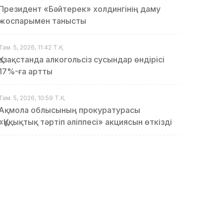
Президент «Бәйтерек» холдингінің даму
жоспарымен танысты
Там. 5, 2026, 11:42 Т.Қ.
Қазақстанда алкогольсіз сусындар өндірісі
17%-ға артты
Там. 5, 2026, 10:59 Т.Қ.
Ақмола облысының прокуратурасы
«Құқықтық тәртіп әліппесі» акциясын өткізді