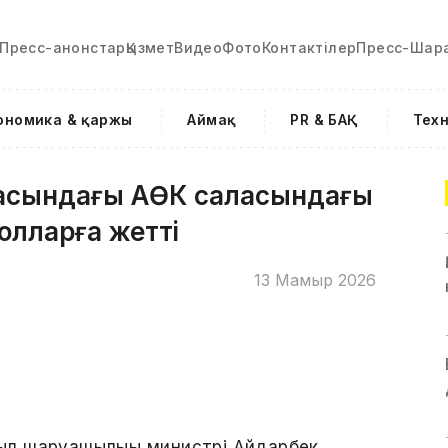
Пресс-анонстар
Қызмет
Видео
Фото
Контактілер
Пресс-Шар
ономика & қаржы
Аймақ
PR & БАҚ
Тех
арасындағы АӨК саласындағы
олларға жетті
13 Мамыр 2026
ыл шаруашылығы министрі Айдарбек