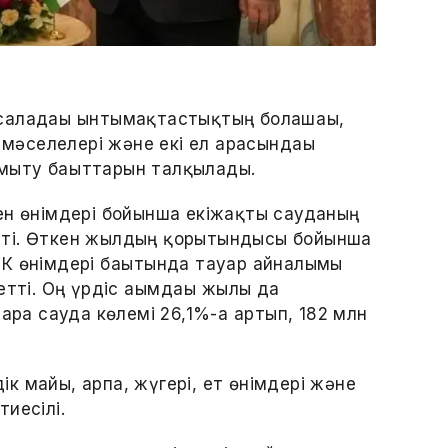
саладағы ынтымақтастықтың болашағы,
 мәселелері және екі ел арасындағы
мыту бағыттарын талқылады.
ен өнімдері бойынша екіжақты сауданың
тті. Өткен жылдың қорытындысы бойынша
К өнімдері бағытында тауар айналымы
тті. Оң үрдіс ағымдағы жылы да
ара сауда көлемі 26,1%-ға артып, 182 млн
дік майы, арпа, жүгері, ет өнімдері және
иесілі.