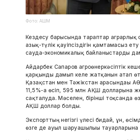
Фото: АШМ
Кездесу барысында тараптар аграрлық 
азық-түлік қауіпсіздігін қамтамасыз ету
сауда-экономикалық байланыстарды да
Айдарбек Сапаров агроөнеркәсіптік кеш
қарқынды дамып келе жатқанын атап ө
Қазақстан мен Тәжікстан арасындағы АӨ
11,5%-ға өсіп, 595 млн АҚШ долларына же
сақталуда. Мәселен, бірінші тоқсанда өз
АҚШ доллар болды.
Экспорттың негізгі үлесі бидай, ұн, өсім
өзге де ауыл шаруашылығы тауарларына т