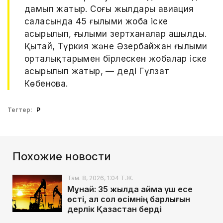
дамып жатыр. Соңғы жылдары авиация
саласында 45 ғылыми жоба іске
асырылып, ғылыми зертханалар ашылды.
Қытай, Түркия және Әзербайжан ғылыми
орталықтарымен бірлескен жобалар іске
асырылып жатыр, — деді Гүлзат
Көбенова.
Тегтер:
ҚР
Похожие новости
Там. 8, 2026, 1:04 Т.Ж.
Мұнай: 35 жылда аймақ үш есе
өсті, ал сол өсімнің барлығын
дерлік Қазақстан берді