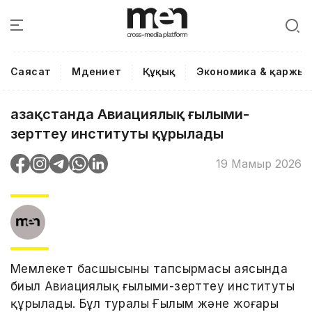
Саясат
Мәдениет
Құқық
Экономика & қаржы
Қазақстанда Авиациялық ғылыми-
зерттеу институты құрылады
19 Мамыр 2026
Мемлекет басшысының тапсырмасы аясында
биыл Авиациялық ғылыми-зерттеу институты
құрылады. Бұл туралы Ғылым және жоғары