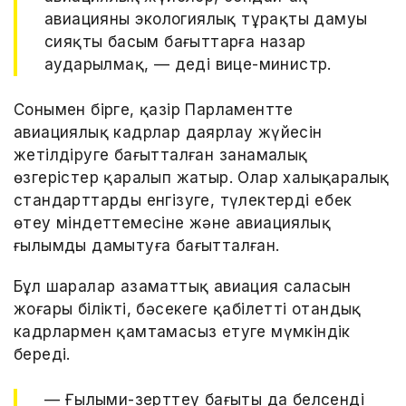
авиацияның экологиялық тұрақты дамуы
сияқты басым бағыттарға назар
аударылмақ, — деді вице-министр.
Сонымен бірге, қазір Парламентте
авиациялық кадрлар даярлау жүйесін
жетілдіруге бағытталған заңнамалық
өзгерістер қаралып жатыр. Олар халықаралық
стандарттарды енгізуге, түлектердің еңбек
өтеу міндеттемесіне және авиациялық
ғылымды дамытуға бағытталған.
Бұл шаралар азаматтық авиация саласын
жоғары білікті, бәсекеге қабілетті отандық
кадрлармен қамтамасыз етуге мүмкіндік
береді.
— Ғылыми-зерттеу бағыты да белсенді