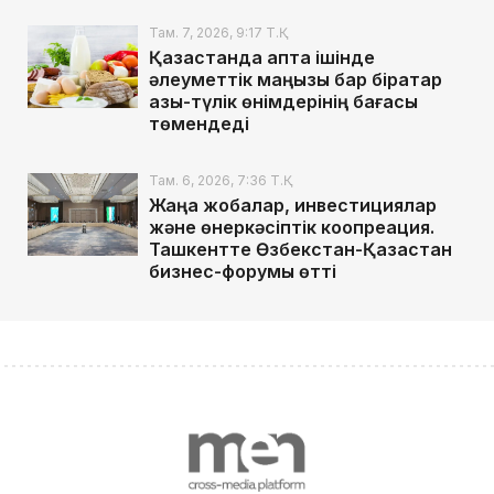
Там. 7, 2026, 9:17 Т.Қ.
Қазақстанда апта ішінде
әлеуметтік маңызы бар бірқатар
азық-түлік өнімдерінің бағасы
төмендеді
Там. 6, 2026, 7:36 Т.Қ.
Жаңа жобалар, инвестициялар
және өнеркәсіптік коопреация.
Ташкентте Өзбекстан-Қазақстан
бизнес-форумы өтті