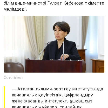
білім вице-министрі Гүлзат Көбенова Үкіметте
мәлімдеді.
Фото: Үкімет
— Аталған ғылыми-зерттеу институтында
авиациялық қауіпсіздік, цифрландыру
және жасанды интеллект, ұшқышсыз
авиациялық жүйелер, сондай-ақ