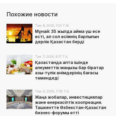
Похожие новости
Там. 8, 2026, 1:04 Т.Ж.
Мұнай: 35 жылда аймақ үш есе
өсті, ал сол өсімнің барлығын
дерлік Қазақстан берді
Там. 7, 2026, 9:17 Т.Қ.
Қазақстанда апта ішінде
әлеуметтік маңызы бар бірқатар
азық-түлік өнімдерінің бағасы
төмендеді
Там. 6, 2026, 7:36 Т.Қ.
Жаңа жобалар, инвестициялар
және өнеркәсіптік коопреация.
Ташкентте Өзбекстан-Қазақстан
бизнес-форумы өтті