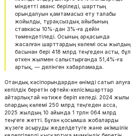
міндетті аванс беріледі, шарттың
орындалуын қамтамасыз ету талабы
жойылды, тұрақсыздық айыбының
ставкасы 10%-дан 3%-ға дейін
төмендетіледі. Осының арқасында
жасалған шарттардың көлемі осы жылдың
басынан бері 418 млрд теңгеден асты, бұл
өткен жылмен салыстырғанда 51,4%-ға
артық, — делінген хабарламада.
Отандық кәсіпорындардан өнімді сатып алуға
кепілдік беретін офтейк-келісімшарттар
айтарлықтай нәтиже беріп келеді. 2024 жылы
олардың көлемі 250 млрд теңгеден асса,
2025 жылдың 10 айында 1 трлн 064 млрд
теңгеге жетті. Бұған қосымша жобаларды
жүзеге асыруды жеделдетуге және әкімшілік
кедергілерді қысқартуға мүмкіндік беретін