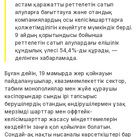
астам қаражатты реттелетін сатып
алуларға бағыттауға және отандық
компаниялардың осы келісімшарттарға
қолжетімділігін кеңейтуге мүмкіндік берді.
9 айдың қорытындысы бойынша
реттелетін сатып алулардағы елішілік
құндылық үлесі 54,4%-ды құрады, —
делінген хабарламада.
Бұған дейін, 19 мамырда жер қойнауын
пайдаланушылар, квазимемлекеттік сектор,
табиғи монополиялар мен жүйе құраушы
кәсіпорындар сынды ірі тапсырыс
берушілердің отандық өндірушілермен ұзақ
мерзімді шарттар мен оффтейк-
келісімшарттар жасасу міндеттемелерін
көздейтін заңға қол қойылған болатын.
Сондай-ақ нақты нысаналы көрсеткіштері бар