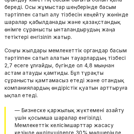
береді. Осы жұмыстар шеңберінде басым
тәртіппен сатып алу тізбесін кеңейту жөнінде
шаралар қабылданады және қазақстандық
өнімге сұранысты ынталандырудың жаңа
тетіктері енгізіліп жатыр.
Соңғы жылдары мемлекеттік органдар басым
тәртіппен сатып алатын тауарлардың тізбесі
2,7 есеге ұлғайды, бүгінде ол 4,8 мыңнан
астам атауды қамтиды. Бұл тұрақты
сұранысты қамтамасыз етеді және отандық
компаниялардың өндірістік қуатын арттыруға
ықпал етеді.
— Бизнеске қаржылық жүктемені азайту
үшін қосымша шаралар енгізілді.
Мемлекеттік келісімшарттар жасасу
кезінде өндірушілерге 30% мөлшерінде