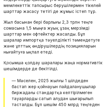
мемлекеттік тапсырыс берушілермен тікелей
шарттар жасасу тетігі де жұмыс істеп тұр.
Жыл басынан бері барлығы 2,3 трлн теңге
сомасына 1,5 мыңға жуық ұзақ мерзімді
шарттар мен офтейктер жасалды. Бұл
шаралар импортқа тәуелділікті төмендетуге
және ұлттық өндірушілердің позицияларын
нығайтуға ықпал етеді.
Қосымша қолдау шаралары жаңа нормативтік
шешімдерде де бекітілді.
— Мәселен, 2025 жылғы 1 шілдеден
бастап жер қойнауын пайдаланушылар
биржадағы стандартқа келтірілмеген
тауарларды сатып алудан шығарылып
тасталды. Бұл шешім 450 млрд теңгеден