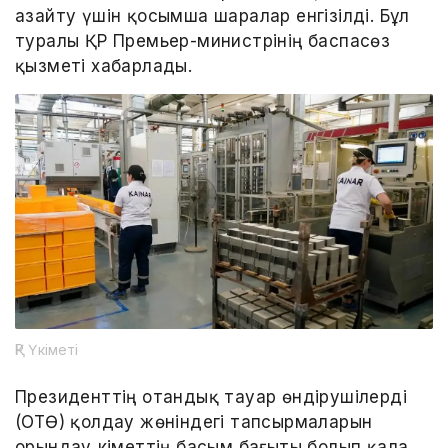
азайту үшін қосымша шаралар енгізілді. Бұл
туралы ҚР Премьер-министрінің баспасөз
қызметі хабарлады.
ҚР Үкіметі
Президенттің отандық тауар өндірушілерді
(ОТӨ) қолдау жөніндегі тапсырмаларын
орындау Үкіметтің басым бағыты болып қала