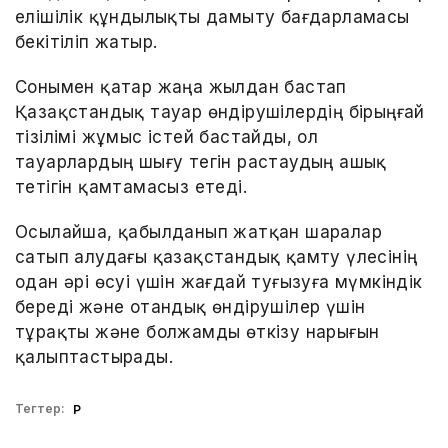
елішілік құндылықты дамыту бағдарламасы
бекітіліп жатыр.
Сонымен қатар жаңа жылдан бастап
Қазақстандық тауар өндірушілердің бірыңғай
тізілімі жұмыс істей бастайды, ол
тауарлардың шығу тегін растаудың ашық
тетігін қамтамасыз етеді.
Осылайша, қабылданып жатқан шаралар
сатып алудағы қазақстандық қамту үлесінің
одан әрі өсуі үшін жағдай туғызуға мүмкіндік
береді және отандық өндірушілер үшін
тұрақты және болжамды өткізу нарығын
қалыптастырады.
Тегтер:
ҚР