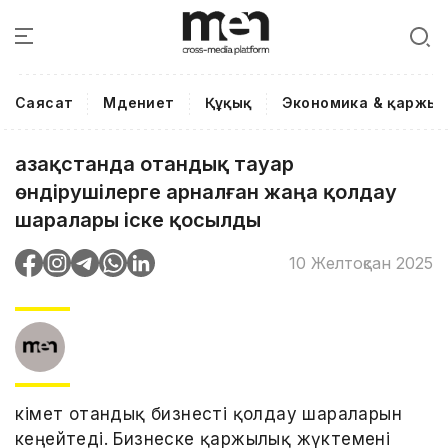
Саясат
Мәдениет
Құқық
Экономика & қаржы
Қазақстанда отандық тауар
өндірушілерге арналған жаңа қолдау
шаралары іске қосылды
10 Желтоқсан 2025
Үкімет отандық бизнесті қолдау шараларын
кеңейтеді. Бизнеске қаржылық жүктемені