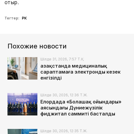
отыр.
Тегтер:
РК
Похожие новости
Шілде 31, 2026, 7:57 Т.Қ.
Қазақстанда медициналық
сараптамаға электронды кезек
енгізілді
Шілде 30, 2026, 12:36 Т.Ж.
Елордада «Болашақ ойындары»
аясындағы Дүниежүзілік
фиджитал саммиті басталды
Шілде 30, 2026, 12:35 Т.Ж.