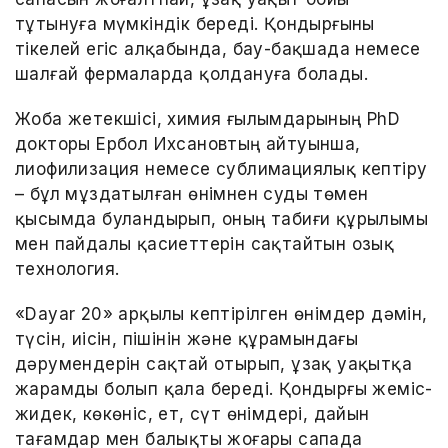
тұтынуға мүмкіндік береді. Қондырғыны
тікелей егіс алқабында, бау-бақшада немесе
шалғай фермаларда қолдануға болады.
Жоба жетекшісі, химия ғылымдарының PhD
докторы Ербол Ихсановтың айтуынша,
лиофилизация немесе сублимациялық кептіру
– бұл мұздатылған өнімнен суды төмен
қысымда буландырып, оның табиғи құрылымы
мен пайдалы қасиеттерін сақтайтын озық
технология.
«Dayar 20» арқылы кептірілген өнімдер дәмін,
түсін, иісін, пішінін және құрамындағы
дәрумендерін сақтай отырып, ұзақ уақытқа
жарамды болып қала береді. Қондырғы жеміс-
жидек, көкөніс, ет, сүт өнімдері, дайын
тағамдар мен балықты жоғары сапада