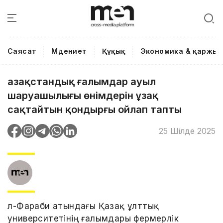
Саясат
Мәдениет
Құқық
Экономика & қаржы
Қазақстандық ғалымдар ауыл
шаруашылығы өнімдерін ұзақ
сақтайтын қондырғы ойлап тапты
25 Шілде 2025
Әл-Фараби атындағы Қазақ ұлттық
университетінің ғалымдары фермерлік