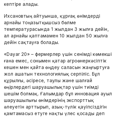
кептіре алады.
Ихсановтың айтуынша, құрғақ өнімдерді
арнайы тоңазытқышсыз бөлме
температурасында 1 жылдан 3 жылға дейін,
ал арнайы қаптамамен 10 жылдан 50 жылға
дейін сақтауға болады.
«Dayar 20» – фермерлер үшін сенімді көмекші
ғана емес, сонымен қатар агроөнеркәсіптік
кешен мен қайта өңдеу саласын жаңғыртуға
жол ашатын технологиялық серпіліс. Бұл
құрылғы, әсіресе, таулы және шалғай
өңірлердегі шаруашылықтар үшін тиімді
шешім болмақ. Ғалымдар бұл инновация ауыл
шаруашылығы өнімдерінің экспорттық
әлеуетін арттырып, азық-түлік қауіпсіздігін
қамтамасыз етуге нақты үлес қосады деп