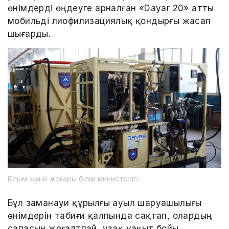
өнімдерді өңдеуге арналған «Dayar 20» атты
мобильді лиофилизациялық қондырғы жасап
шығарды.
Ғылым және жоғары білім министрлігі
Бұл заманауи құрылғы ауыл шаруашылығы
өнімдерін табиғи қалпында сақтап, олардың
сапасын жоғалтпай, ұзақ уақыт бойы