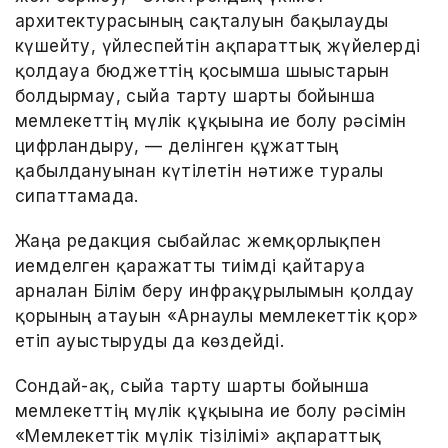
архитектурасының сақталуын бақылауды
күшейту, үйлеспейтін ақпараттық жүйелерді
қолдауға бюджеттің қосымша шығыстарын
болдырмау, сыйға тарту шарты бойынша
мемлекеттің мүлік құқығына ие болу рәсімін
цифрландыру, — делінген құжаттың
қабылдануынан күтілетін нәтиже туралы
сипаттамада.
Жаңа редакция сыбайлас жемқорлықпен
иемделген қаражатты тиімді қайтаруға
арналған Білім беру инфрақұрылымын қолдау
қорының атауын «Арнаулы мемлекеттік қор»
етіп ауыстыруды да көздейді.
Сондай-ақ, сыйға тарту шарты бойынша
мемлекеттің мүлік құқығына ие болу рәсімін
«Мемлекеттік мүлік тізілімі» ақпараттық