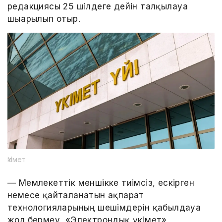
редакциясы 25 шілдеге дейін талқылауға
шығарылып отыр.
Үкімет
— Мемлекеттік меншікке тиімсіз, ескірген
немесе қайталанатын ақпарат
технологияларының шешімдерін қабылдауға
жол бермеу, «Электрондық үкімет»