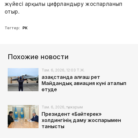
жүйесі арқылы цифрландыру жоспарланып
отыр.
Тегтер:
РК
Похожие новости
Там. 6, 2026, 12:03 Т.Ж.
Қазақстанда алғаш рет
Майдандық авиация күні аталып
өтуде
Там. 6, 2026, түнжарым
Президент «Бәйтерек»
холдингінің даму жоспарымен
танысты