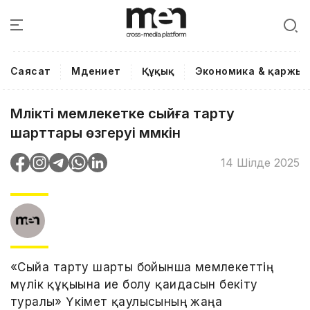
Саясат
Мәдениет
Құқық
Экономика & қаржы
Мүлікті мемлекетке сыйға тарту
шарттары өзгеруі мүмкін
14 Шілде 2025
«Сыйға тарту шарты бойынша мемлекеттің
мүлік құқығына ие болу қағидасын бекіту
туралы» Үкімет қаулысының жаңа