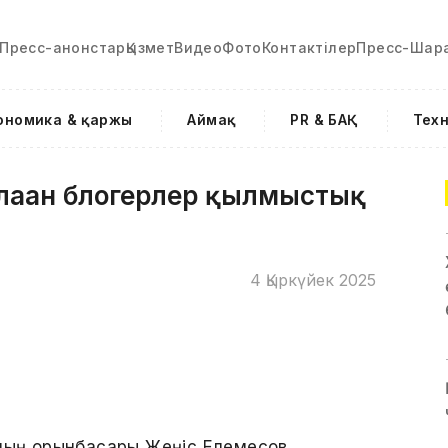
Пресс-анонстар
Қызмет
Видео
Фото
Контактілер
Пресс-Шар
ономика & қаржы
Аймақ
PR & БАҚ
Тех
аған блогерлер қылмыстық
4 Қыркүйек 2025
ының орынбасары Жеңіс Елемесов