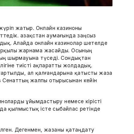
жүріп жатыр. Онлайн казиноны
ттедік. Қазақстан аумағында заңсыз
йдық. Алайда онлайн казинолар шетелде
р арқылы жарнама жасайды. Осының
ың шырмауына түседі. Сондықтан
ігіне тиісті ақпаратты жолдадық.
е тартылды, ал қалғандарына қатысты жаза
в Сенаттың жалпы отырысынан кейін
иноларды ұйымдастыру немесе кірісті
нда қылмыстық істе сыбайлас ретінде
ілген. Дегенмен, жазаны қатаңдату