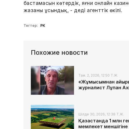
бастамасын көтердік, яғни онлайн каз
жазаны ұсындық, - деді агенттік өкілі.
Тегтер:
РК
Похожие новости
Там. 2, 2026, 12:50 Т.Ж.
«Жұмысымнан айырылы
журналист Лұқпан А
Шілде 30, 2026, 12:38 Т.Ж.
Қазақстанда 1 млн 
мемлекет меншігіне