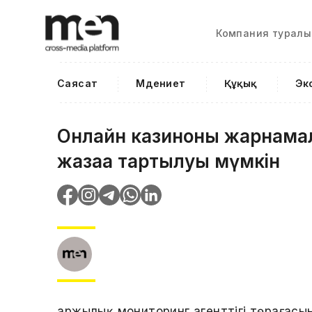
Компания туралы
Саясат
Мәдениет
Құқық
Эк
Онлайн казиноны жарнамал
жазаға тартылуы мүмкін
Қаржылық мониторинг агенттігі төрағас