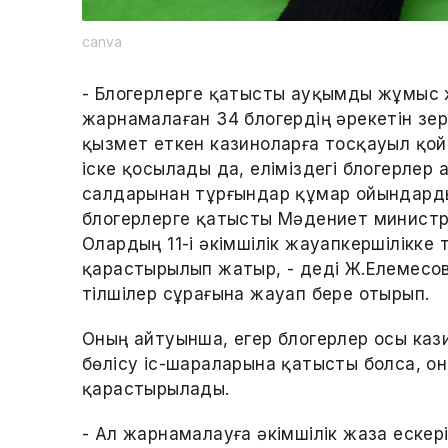
canva
- Блогерлерге қатысты ауқымды жұмыс 
жарнамалаған 34 блогердің әрекетін зер
қызмет еткен казиноларға тосқауыл қо
іске қосылады да, еліміздегі блогерле
салдарынан тұрғындар құмар ойындард
блогерлерге қатысты Мәдениет министрл
Олардың 11-і әкімшілік жауапкершілікк
қарастырылып жатыр, - деді Ж.Елемесо
тілшілер сұрағына жауап бере отырып.
Оның айтуынша, егер блогерлер осы каз
бөлісу іс-шараларына қатысты болса, о
қарастырылады.
- Ал жарнамалауға әкімшілік жаза ескер