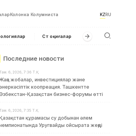
алар
Колонка Колумниста
KZ
RU
нологиялар
Сәт оқиғалар
Последние новости
Там. 6, 2026, 7:36 Т.Қ.
Жаңа жобалар, инвестициялар және
өнеркәсіптік коопреация. Ташкентте
Өзбекстан-Қазақстан бизнес-форумы өтті
Там. 6, 2026, 7:35 Т.Қ.
Қазақстан құрамасы су добынан әлем
чемпионатында Уругвайды ойсырата жеңді