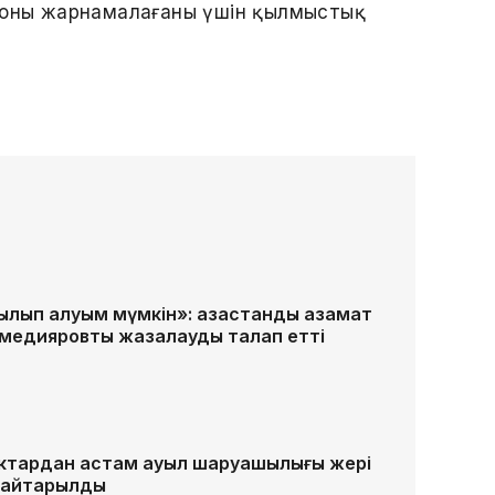
иноны жарнамалағаны үшін қылмыстық
п қалуым мүмкін»: қазақстандық азамат
хмедияровты жазалауды талап етті
гектардан астам ауыл шаруашылығы жері
 қайтарылды