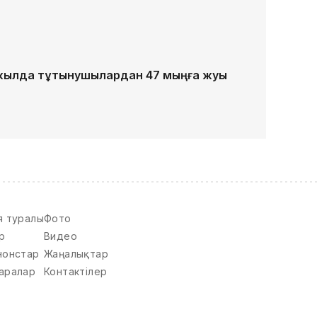
жылда тұтынушылардан 47 мыңға жуық
я туралы
Фото
р
Видео
нонстар
Жаңалықтар
аралар
Контактілер