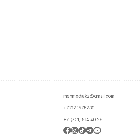
menmediakz@gmail.com
+77172575739
+7 (701) 514 40 29