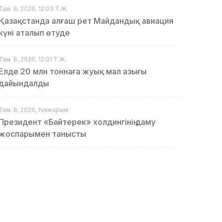
Там. 6, 2026, 12:03 Т.Ж.
Қазақстанда алғаш рет Майдандық авиация
күні аталып өтуде
Там. 6, 2026, 12:01 Т.Ж.
Елде 20 млн тоннаға жуық мал азығы
дайындалды
Там. 6, 2026, түнжарым
Президент «Бәйтерек» холдингінің даму
жоспарымен танысты