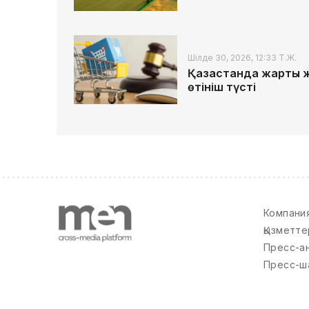
Шілде 30, 2026, 12:33 Т.Ж.
Қазақстанда жарты 
өтініш түсті
Компани
Қызметте
Пресс-а
Пресс-ш