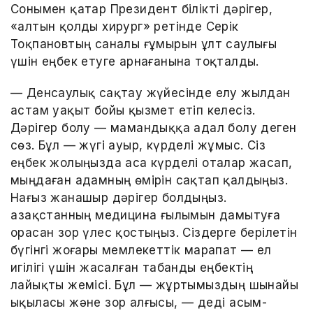
Сонымен қатар Президент білікті дәрігер,
«алтын қолды хирург» ретінде Серік
Тоқпановтың саналы ғұмырын ұлт саулығы
үшін еңбек етуге арнағанына тоқталды.
— Денсаулық сақтау жүйесінде елу жылдан
астам уақыт бойы қызмет етіп келесіз.
Дәрігер болу — мамандыққа адал болу деген
сөз. Бұл — жүгі ауыр, күрделі жұмыс. Сіз
еңбек жолыңызда аса күрделі оталар жасап,
мыңдаған адамның өмірін сақтап қалдыңыз.
Нағыз жанашыр дәрігер болдыңыз.
Қазақстанның медицина ғылымын дамытуға
орасан зор үлес қостыңыз. Сіздерге берілетін
бүгінгі жоғары мемлекеттік марапат — ел
игілігі үшін жасалған табанды еңбектің
лайықты жемісі. Бұл — жұртымыздың шынайы
ықыласы және зор алғысы, — деді Қасым-