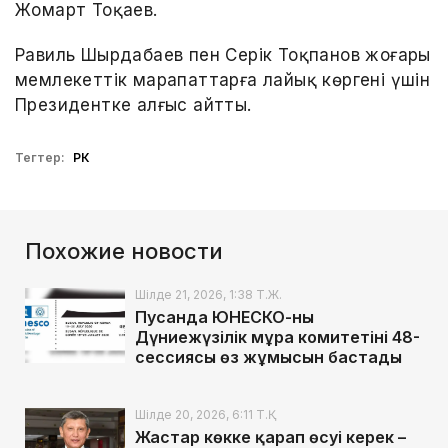
Жомарт Тоқаев.
Равиль Шырдабаев пен Серік Тоқпанов жоғары
мемлекеттік марапаттарға лайық көргені үшін
Президентке алғыс айтты.
Тегтер:
РК
Похожие новости
Шілде 21, 2026, 1:38 Т.Ж.
Пусанда ЮНЕСКО-ның
Дүниежүзілік мұра комитетінің 48-
сессиясы өз жұмысын бастады
Шілде 20, 2026, 6:11 Т.Қ.
Жастар көкке қарап өсуі керек –