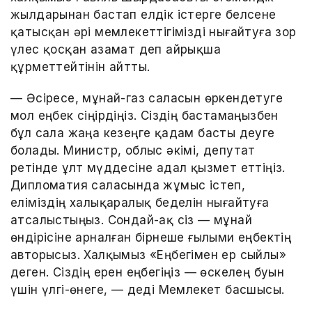
жылдарынан бастап елдік істерге белсене
қатысқан әрі мемлекеттігімізді нығайтуға зор
үлес қосқан азамат деп айрықша
құрметтейтінін айтты.
— Әсіресе, мұнай-газ саласын өркендетуге
мол еңбек сіңірдіңіз. Сіздің бастамаңызбен
бұл сала жаңа кезеңге қадам басты деуге
болады. Министр, облыс әкімі, депутат
ретінде ұлт мүддесіне адал қызмет еттіңіз.
Дипломатия саласында жұмыс істеп,
еліміздің халықаралық беделін нығайтуға
атсалыстыңыз. Сондай-ақ сіз — мұнай
өндірісіне арналған бірнеше ғылыми еңбектің
авторысыз. Халқымыз «Еңбегімен ер сыйлы»
деген. Сіздің ерен еңбегіңіз — өскелең буын
үшін үлгі-өнеге, — деді Мемлекет басшысы.