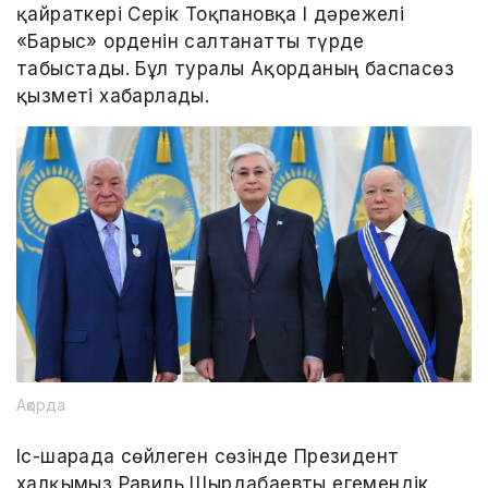
қайраткері Серік Тоқпановқа I дәрежелі
«Барыс» орденін салтанатты түрде
табыстады. Бұл туралы Ақорданың баспасөз
қызметі хабарлады.
Ақорда
Іс-шарада сөйлеген сөзінде Президент
халқымыз Равиль Шырдабаевты егемендік