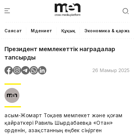
Саясат
Мәдениет
Құқық
Экономика & қаржы
Президент мемлекеттік наградалар
тапсырды
26 Мамыр 2025
Қасым-Жомарт Тоқаев мемлекет және қоғам
қайраткері Равиль Шырдабаевқа «Отан»
орденін, Қазақстанның еңбек сіңірген