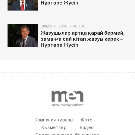
Нұртөре Жүсіп
Шілде 18, 2026, 7:46 Т.Қ.
Жазушылар артқа қарай бермей,
заманға сай кітап жазуы керек –
Нұртөре Жүсіп
Компания туралы
Фото
Қызметтер
Видео
Пресс-анонстар
Жаңалықтар