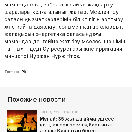
мамандардың еңбек жағдайын жақсарту
шаралары қолға алынып жатыр. Мәселен, су
саласы қызметкерлерінің біліктілігін арттыру
және қайта даярлау, сонымен қатар олардың
жалақысын энергетика саласындағы
мамандар деңгейіне жеткізу мәселесі шешімін
тапты»,– деді Су ресурстары және ирригация
министрі Нұржан Нұржігітов.
Тегтер:
РК
Похожие новости
Там. 8, 2026, 1:04 Т.Ж.
Мұнай: 35 жылда аймақ үш есе
өсті, ал сол өсімнің барлығын
дерлік Қазақстан берді