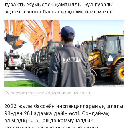
тұрақты жұмыспен қамтылды. Бұл туралы
ведомствоның баспасөз қызметі мәлім етті.
Су ресурстары және ирригация министрлігі
2023 жылы бассейн инспекцияларының штаты
98-ден 281 адамға дейін өсті. Сондай-ақ
еліміздің 10 өңірінде коммуналдық
гидротехникалық құрылысжайларды