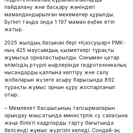
пайдалану және басқару жөніндегі
мамандандырылған мекемелер құрылды.
Бүгінгі таңда онда 1 197 маман еңбек етіп
жатыр.
2025 жылдың басынан бері «Қазсушар» РМК-
ның 425 маусымдық қызметкері тұрақты
жұмысқа орналастырылды. Сонымен қатар
еліміздің әртүрлі өңірлерінде гидротехникалық
нысандарды қалпына келтіру және салу
жобаларын жүзеге асыру барысында 892
тұрақты жұмыс орнын құру жоспарланып
отыр.
– Мемлекет басшысының тапсырмаларын
орындау мақсатында министрлік су саласына
жаңа білікті кадрларды тарту бағытында
белсенді жұмыс жүргізіп келеді. Сондай-ақ