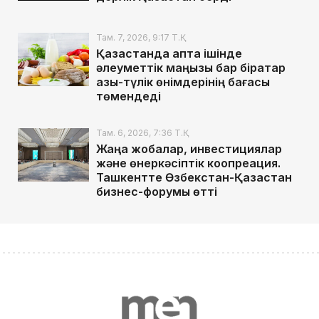
Там. 7, 2026, 9:17 Т.Қ.
Қазақстанда апта ішінде
әлеуметтік маңызы бар бірқатар
азық-түлік өнімдерінің бағасы
төмендеді
Там. 6, 2026, 7:36 Т.Қ.
Жаңа жобалар, инвестициялар
және өнеркәсіптік коопреация.
Ташкентте Өзбекстан-Қазақстан
бизнес-форумы өтті