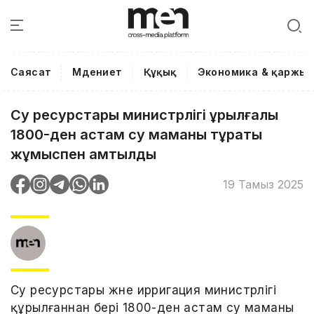
Саясат
Мәдениет
Құқық
Экономика & қаржы
Су ресурстары министрлігі құрылғалы
1800-ден астам су маманы тұрақты
жұмыспен қамтылды
19 Тамыз 2025
Су ресурстары және ирригация министрлігі
құрылғаннан бері 1800-ден астам су маманы