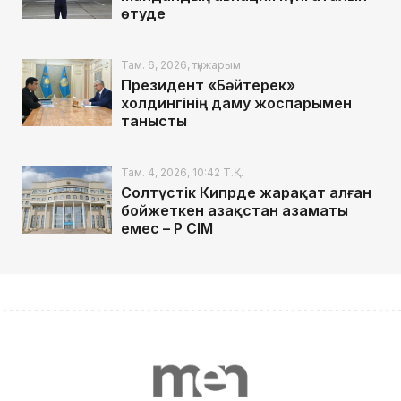
өтуде
Там. 6, 2026, түнжарым
Президент «Бәйтерек»
холдингінің даму жоспарымен
танысты
Там. 4, 2026, 10:42 Т.Қ.
Солтүстік Кипрде жарақат алған
бойжеткен Қазақстан азаматы
емес – ҚР СІМ