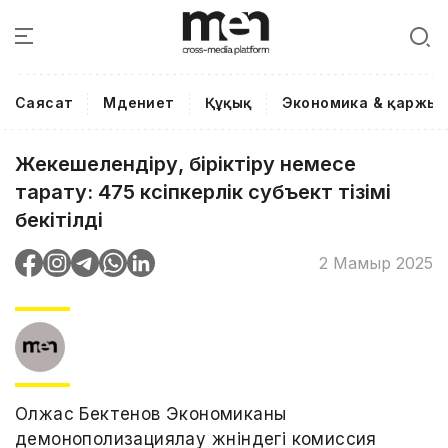
Саясат
Мәдениет
Құқық
Экономика & қаржы
Жекешелендіру, біріктіру немесе
тарату: 475 кәсіпкерлік субъект тізімі
бекітілді
2 Мамыр 2025
Олжас Бектенов Экономиканы
демонополизациялау жөніндегі комиссия