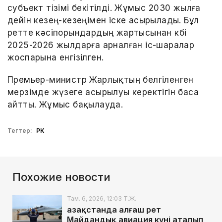
субъект тізімі бекітілді. Жұмыс 2030 жылға
дейін кезең-кезеңімен іске асырылады. Бұл
ретте кәсіпорындардың жартысынан көбі
2025-2026 жылдарға арналған іс-шаралар
жоспарына енгізілген.
Премьер-министр Жарлықтың белгіленген
мерзімде жүзеге асырылуы керектігін баса
айтты. Жұмыс бақылауда.
Тегтер:
РК
Похожие новости
Там. 6, 2026, 12:03 Т.Ж.
Қазақстанда алғаш рет
Майдандық авиация күні аталып