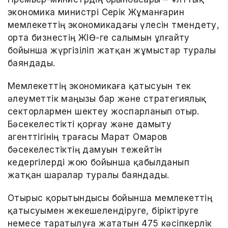
экономика министрі Серік Жұманғарин
мемлекеттің экономикадағы үлесін төмендету,
орта бизнестің ЖІӨ-ге салымын ұлғайту
бойынша жүргізіліп жатқан жұмыстар туралы
баяндады.
Мемлекеттің экономикаға қатысуын тек
әлеуметтік маңызы бар және стратегиялық
секторлармен шектеу жоспарланып отыр.
Бәсекелестікті қорғау және дамыту
агенттігінің төрағасы Марат Омаров
бәсекелестіктің дамуын тежейтін
кедергілерді жою бойынша қабылданып
жатқан шаралар туралы баяндады.
Отырыс қорытындысы бойынша мемлекеттің
қатысуымен жекешелендіруге, біріктіруге
немесе таратылуға жататын 475 кәсіпкерлік