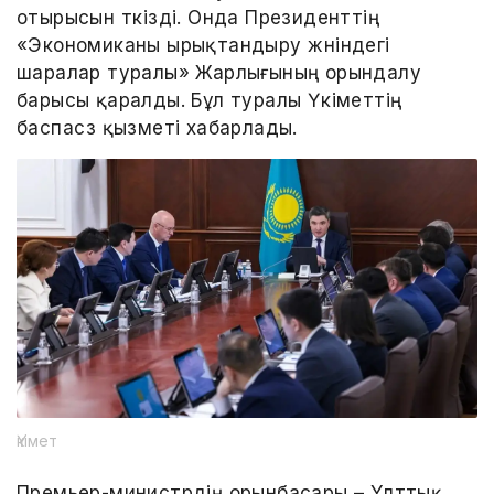
отырысын өткізді. Онда Президенттің
«Экономиканы ырықтандыру жөніндегі
шаралар туралы» Жарлығының орындалу
барысы қаралды. Бұл туралы Үкіметтің
баспасөз қызметі хабарлады.
Үкімет
Премьер-министрдің орынбасары – Ұлттық