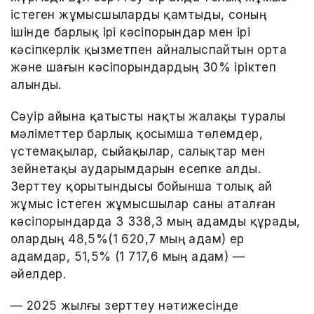
істеген жұмысшыларды қамтыды, соның
ішінде барлық ірі кәсіпорындар мен ірі
кәсіпкерлік қызметпен айналыспайтын орта
және шағын кәсіпорындардың 30% іріктеп
алынды.
Сәуір айына қатысты нақты жалақы туралы
мәліметтер барлық қосымша төлемдер,
үстемақылар, сыйақылар, салықтар мен
зейнетақы аударымдарын есепке алды.
Зерттеу қорытындысы бойынша толық ай
жұмыс істеген жұмысшылар саны аталған
кәсіпорындарда 3 338,3 мың адамды құрады,
олардың 48,5%(1 620,7 мың адам) ер
адамдар, 51,5% (1 717,6 мың адам) —
әйелдер.
— 2025 жылғы зерттеу нәтижесінде