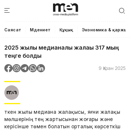
Саясат
Мәдениет
Құқық
Экономика & қаржы
2025 жылы медианалық жалақы 317 мың
теңге болды
9 Қазан 2025
Өткен жылы медиана жалақысы, яғни жалақы
мөлшерінің тең жартысынан жоғары және
керісінше төмен болатын орталық көрсеткіш