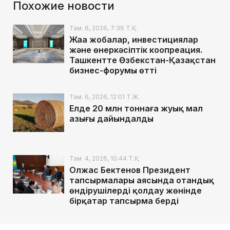
Похожие новости
Там. 6, 2026, 7:36 Т.Қ.
Жаңа жобалар, инвестициялар
және өнеркәсіптік коопреация.
Ташкентте Өзбекстан-Қазақстан
бизнес-форумы өтті
Там. 6, 2026, 12:01 Т.Ж.
Елде 20 млн тоннаға жуық мал
азығы дайындалды
Там. 4, 2026, 10:44 Т.Қ.
Олжас Бектенов Президент
тапсырмалары аясында отандық
өндірушілерді қолдау жөнінде
бірқатар тапсырма берді