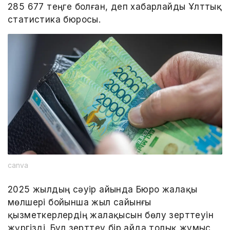
285 677 теңге болған, деп хабарлайды Ұлттық
статистика бюросы.
canva
2025 жылдың сәуір айында Бюро жалақы
мөлшері бойынша жыл сайынғы
қызметкерлердің жалақысын бөлу зерттеуін
жүргізді. Бұл зерттеу бір айда толық жұмыс