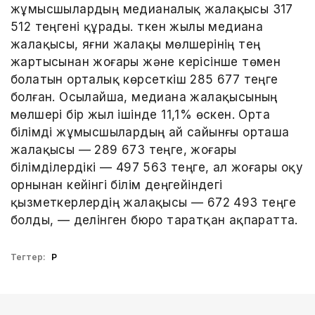
жұмысшылардың медианалық жалақысы 317
512 теңгені құрады. Өткен жылы медиана
жалақысы, яғни жалақы мөлшерінің тең
жартысынан жоғары және керісінше төмен
болатын орталық көрсеткіш 285 677 теңге
болған. Осылайша, медиана жалақысының
мөлшері бір жыл ішінде 11,1% өскен. Орта
білімді жұмысшылардың ай сайынғы орташа
жалақысы — 289 673 теңге, жоғары
білімділердікі — 497 563 теңге, ал жоғары оқу
орнынан кейінгі білім деңгейіндегі
қызметкерлердің жалақысы — 672 493 теңге
болды, — делінген бюро таратқан ақпаратта.
Тегтер:
ҚР