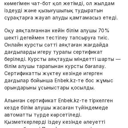
көмегімен чат-бот қол жетімді, ол жылдам
іздеуді және қызығушылық тудыратын
сұрақтарға жауап алуды қамтамасыз етеді.
Оқу аяқталғаннан кейін білім алушы 70%
шекті деңгеймен тестілеу тапсыруға тиіс.
Онлайн курсты сәтті аяқтаған жағдайда
дағдыларды игеру туралы сертификат
беріледі. Курсты аяқтаудың міндетті шарты —
білім алушы тарапынан курсты бағалау.
Сертификатты жүктеу кезінде игерген
дағдылар бойынша Enbek.kz-те бос жұмыс
орындарының ұсыныстары қосылды.
Алынған сертификат Enbek.kz-те тіркелген
кезде білім алушы жасаған түйіндемеде
автоматты түрде көрсетіледі.
Қызметкерлерді іздеу кезінде әлеуетті