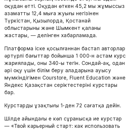
оқудан өтті. Оқудан өткен 45,2 мың жұмыссыз
азаматтың 12,4 мыңға жуығы негізінен
Түркістан, Қызылорда, Қостанай
облыстарының және Шымкент қаланың
жастары, — делінген хабарламада.
Платформа іске қосылғаннан бастап авторлар
әртүрлі бағыттар бойынша 1 000-н астам курс
жариялады, оның 340-ы тегін. Сондай-ақ, одан
әрі оқу үшін білім беру алаңдарына ауысу
мүмкіндігімен Courstore, Fluent Education және
Яндекс Қазақстан серіктестерінің курстары
бар.
Курстардың ұзақтығы 1-ден 72 сағатқа дейін.
Шілде айындағы ең көп сұранысқа ие курстар
— «Твой карьерный старт: как использовать