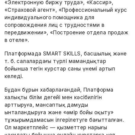
«Электронную биржу труда», «Кассир»,
«Страховой агент», «Профессиональный курс
индивидуального помощника для
сопровождения лиц с трудностями в
передвижении», «Построение отдела продаж
в отеле».
Платформада SMART SKILLS, басшылық және
т. б. салалардағы түрлі мамандықтар
бойынша тегін курстар саны үнемі артып
келеді.
Бұдан бұрын хабарлағандай, Платформа
халықтың білім деңгейі мен кәсібилігін
арттыруға, мансаптық дамуды
ынталандыруға және «өмір бойы оқыту»
тұжырымдамасын ілгерілетуге бағытталған.
Ол маркетплейс — қызметтер нарығы