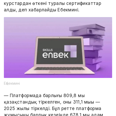
курстардан өткені туралы сертификаттар
алды, деп хабарлайды Еңбекмині.
Еңбекмині
— Платформада барлығы 809,8 мың
қазақстандық тіркелген, оның 311,1 мыңы —
2025 жылы тіркелді. Бұл ретте платформа
жұмысының барлық кезеңінде 678,1 мың адам