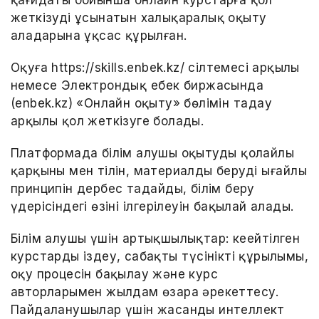
қағидаты бойынша онлайн курстарға қол
жеткізуді ұсынатын халықаралық оқыту
алаңдарына ұқсас құрылған.
Оқуға https://skills.enbek.kz/ сілтемесі арқылы
немесе Электрондық еңбек биржасында
(enbek.kz) «Онлайн оқыту» бөлімін таңдау
арқылы қол жеткізуге болады.
Платформада білім алушы оқытудың қолайлы
қарқыны мен тілін, материалды берудің ыңғайлы
принципін дербес таңдайды, білім беру
үдерісіндегі өзінің ілгерілеуін бақылай алады.
Білім алушы үшін артықшылықтар: кеңейтілген
курстарды іздеу, сабақтың түсінікті құрылымы,
оқу процесін бақылау және курс
авторларымен жылдам өзара әрекеттесу.
Пайдаланушылар үшін жасанды интеллект