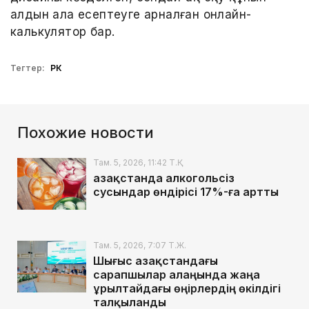
алдын ала есептеуге арналған онлайн-
калькулятор бар.
Тегтер:
РК
Похожие новости
Там. 5, 2026, 11:42 Т.Қ.
Қазақстанда алкогольсіз
сусындар өндірісі 17%-ға артты
Там. 5, 2026, 7:07 Т.Ж.
Шығыс Қазақстандағы
сарапшылар алаңында жаңа
Құрылтайдағы өңірлердің өкілдігі
талқыланды