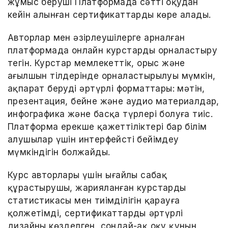
жұмыс беруші Платформада сәтті оқудан
кейін алынған сертификаттарды көре алады.
Авторлар мен әзірлеушілерге арналған
платформада онлайн курстарды орналастыру
тегін. Курстар мемлекеттік, орыс және
ағылшын тілдерінде орналастырылуы мүмкін,
ақпарат берудің әртүрлі форматтары: мәтін,
презентация, бейне және аудио материалдар,
инфографика және басқа түрлері болуға тиіс.
Платформа ерекше қажеттіліктері бар білім
алушылар үшін интерфейсті бейімдеу
мүмкіндігін болжайды.
Курс авторлары үшін ыңғайлы сабақ
құрастырушы, жарияланған курстардың
статистикасы мен тиімділігін қарауға
қолжетімді, сертификаттардың әртүрлі
дизайны көзделген, сондай-ақ оқу құнын