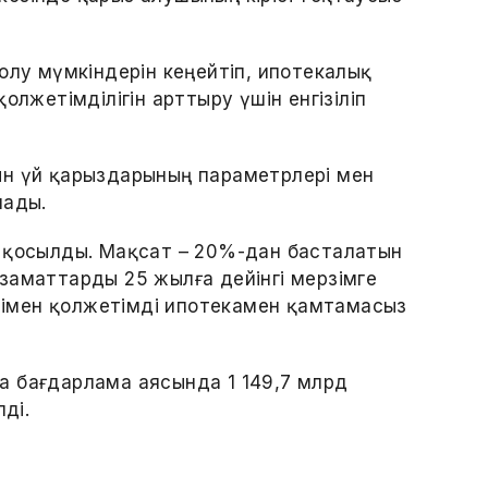
олу мүмкіндерін кеңейтіп, ипотекалық
олжетімділігін арттыру үшін енгізіліп
ын үй қарыздарының параметрлерi мен
лады.
е қосылды. Мақсат – 20%-дан басталатын
заматтарды 25 жылға дейінгі мерзімге
імен қолжетімді ипотекамен қамтамасыз
а бағдарлама аясында 1 149,7 млрд
ді.