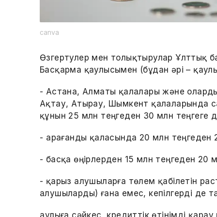
canva
Өзгертулер мен толықтырулар Ұлттық б
Басқарма қаулысымен (бұдан әрі – қаулы)
- Астана, Алматы қалалары және олард
Ақтау, Атырау, Шымкент қалаларында с
құнын 25 млн теңгеден 30 млн теңгеге д
- Қарағанды қаласында 20 млн теңгеден 
- басқа өңірлерден 15 млн теңгеден 20 м
- қарыз алушыларға төлем қабілетін рас
алушыларды) ғана емес, кепілгерді де та
Қаулыға сәйкес, кредиттік өтінімді қара