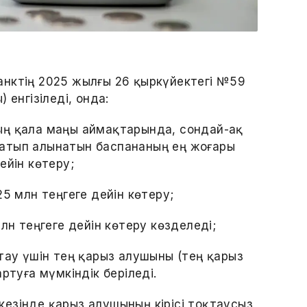
анктің 2025 жылғы 26 қыркүйектегі №59
 енгізіледі, онда:
ың қала маңы аймақтарында, сондай-ақ
атып алынатын баспананың ең жоғары
ейін көтеру;
25 млн теңгеге дейін көтеру;
лн теңгеге дейін көтеру көзделеді;
тау үшін тең қарыз алушыны (тең қарыз
ртуға мүмкіндік беріледі.
у кезінде қарыз алушының кірісі тоқтаусыз