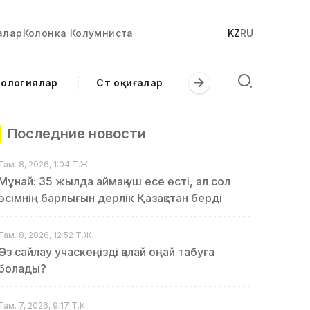
алар
Колонка Колумниста
KZ
RU
нологиялар
Сәт оқиғалар
Последние новости
Там. 8, 2026, 1:04 Т.Ж.
Мұнай: 35 жылда аймақ үш есе өсті, ал сол
өсімнің барлығын дерлік Қазақстан берді
Там. 8, 2026, 12:52 Т.Ж.
Өз сайлау учаскеңізді қалай оңай табуға
болады?
Там. 7, 2026, 9:17 Т.Қ.