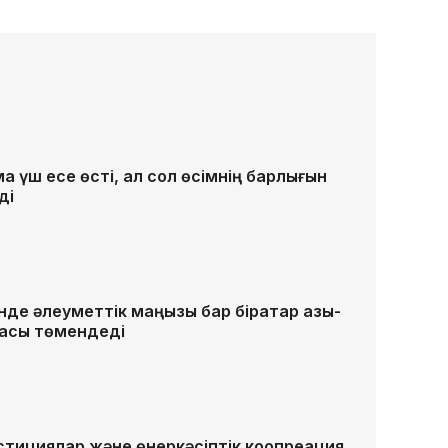
қ үш есе өсті, ал сол өсімнің барлығын
ді
нде әлеуметтік маңызы бар бірқатар азық-
ағасы төмендеді
тициялар және өнеркәсіптік коопреация.