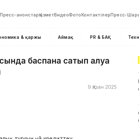
Пресс-анонстар
Қызмет
Видео
Фото
Контактілер
Пресс-Шар
ономика & қаржы
Аймақ
PR & БАҚ
Тех
сында баспана сатып алуға
ы
9 Қазан 2025
калық тұрғын үй кредиттеу