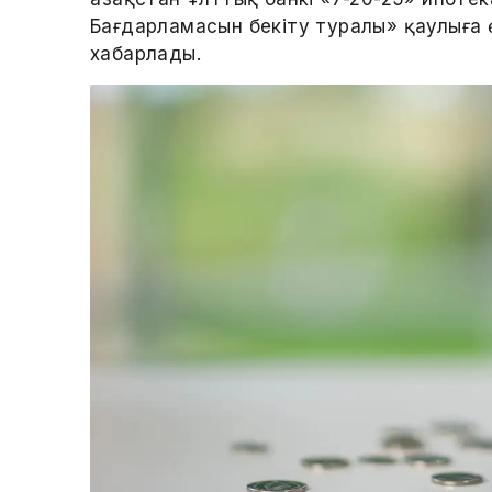
Бағдарламасын бекіту туралы» қаулыға ө
хабарлады.