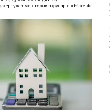
згертулер мен толықтырулар енгізілгенін