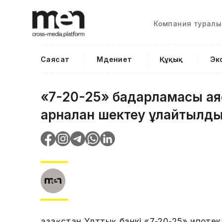
Компания туралы
Саясат
Мәдениет
Құқық
Эк
«7-20-25» бағдарламасы ая
арналған шектеу ұлғайтылд
Қазақстан Ұлттық банкі «7-20-25» ипоте