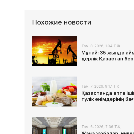
Похожие новости
Там. 8, 2026, 1:04 Т.Ж.
Мұнай: 35 жылда айма
дерлік Қазақстан бер
Там. 7, 2026, 9:17 Т.Қ.
Қазақстанда апта іші
түлік өнімдерінің б
Там. 6, 2026, 7:36 Т.Қ.
Жаңа жобалар, инвес