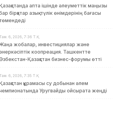
Қазақстанда апта ішінде әлеуметтік маңызы
бар бірқатар азық-түлік өнімдерінің бағасы
төмендеді
Там. 6, 2026, 7:36 Т.Қ.
Жаңа жобалар, инвестициялар және
өнеркәсіптік коопреация. Ташкентте
Өзбекстан-Қазақстан бизнес-форумы өтті
Там. 6, 2026, 7:35 Т.Қ.
Қазақстан құрамасы су добынан әлем
чемпионатында Уругвайды ойсырата жеңді