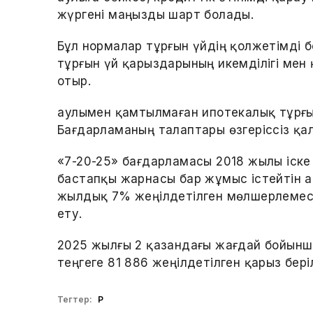
жүргені маңызды шарт болады.
Бұл нормалар тұрғын үйдің қолжетімді б
тұрғын үй қарыздарының икемділігі мен қ
отыр.
Қаулымен қамтылмаған ипотекалық тұрғ
Бағдарламаның талаптары өзгерiссiз қа
«7-20-25» бағдарламасы 2018 жылы іск
бастапқы жарнасы бар жұмыс істейтін а
жылдық 7% жеңілдетілген мөлшерлемес
ету.
2025 жылғы 2 қазандағы жағдай бойынш
теңгеге 81 886 жеңілдетілген қарыз беріл
Тегтер:
ҚР