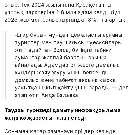
отыр. Тек 2024 жылы ғана Қазақстанның
ұлттық парктеріне 2,8 млн адам келді, бұл
2023 жылмен салыстырғанда 18% - ға артық.
-Егер бұрын мұндай демалысты арнайы
туристер мен тау шаңғысы әуесқойлары
жиі таңдайтын болса, бүгінде табиғи
аумақтар жаппай баратын орынға
айналады. Адамдар ол жерге демалыс
күндері жаяу жүру үшін, белсенді
демалыс және табиғат аясына қысқа
уақытқа шығып қайту үшін барады, — деп
атап өтті Аида Балаева.
Таудағы туризмді дамыту инфрақұрылымға
жаңа көзқарасты талап етеді
Сонымен қатар заманауи әрі дер кезінде