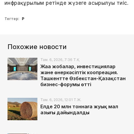
инфрақұрылым ретінде жүзеге асырылуы тиіс.
Тегтер:
ҚР
Похожие новости
Там. 6, 2026, 7:36 Т.Қ.
Жаңа жобалар, инвестициялар
және өнеркәсіптік коопреация.
Ташкентте Өзбекстан-Қазақстан
бизнес-форумы өтті
Там. 6, 2026, 12:01 Т.Ж.
Елде 20 млн тоннаға жуық мал
азығы дайындалды