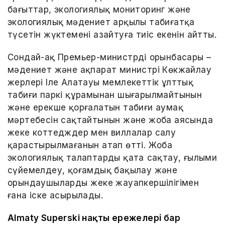
бағыттар, экологиялық мониторинг және
экологиялық мәдениет арқылы табиғатқа
түсетін жүктемені азайтуға тиіс екенін айтты.
Сондай-ақ Премьер-министрдің орынбасары –
мәдениет және ақпарат министрі Көкжайлау
жерлері Іле Алатауы мемлекеттік ұлттық
табиғи паркі құрамынан шығарылмайтынын
және ерекше қорғалатын табиғи аумақ
мәртебесін сақтайтынын және жоба аясында
жеке коттедждер мен виллалар салу
қарастырылмағанын атап өтті. Жоба
экологиялық талаптарды қатаң сақтау, ғылыми
сүйемелдеу, қоғамдық бақылау және
орындаушылардың жеке жауапкершілігімен
ғана іске асырылады.
Almaty Superski нақты ережелері бар