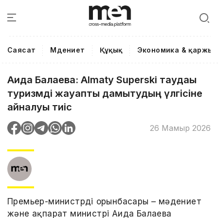
Саясат
Мәдениет
Құқық
Экономика & қаржы
Аида Балаева: Almaty Superski таудағы
туризмді жауапты дамытудың үлгісіне
айналуы тиіс
26 Мамыр 2026
Премьер-министрдің орынбасары – мәдениет
және ақпарат министрі Аида Балаева