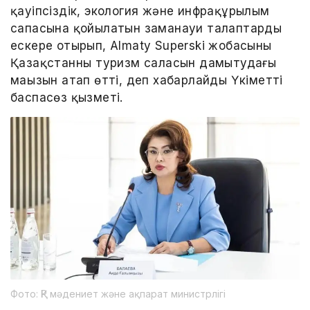
қауіпсіздік, экология және инфрақұрылым
сапасына қойылатын заманауи талаптарды
ескере отырып, Almaty Superski жобасының
Қазақстанның туризм саласын дамытудағы
маңызын атап өтті, деп хабарлайды Үкіметтің
баспасөз қызметі.
Фото: ҚР мәдениет және ақпарат министрлігі