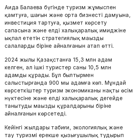
Аида Балаева бүгінде туризм жұмыспен
қамтуға, шағын және орта бизнестің дамуына,
инвестиция тартуға, қызмет көрсету
сапасына және елдің халықаралық имиджіне
ықпал ететін стратегиялық маңызды
салалардың біріне айналғанын атап өтті.
2024 жылы Қазақстанға 15,3 млн адам
келген, ал ішкі туристер саны 10,5 млн
адамды құрады. Бұл былтырмен
салыстырғанда 900 мың адамға көп. Мұндай
көрсеткіштер туризм экономиканың нақты өсім
нүктесіне және елді халықаралық деңгейде
танытудың маңызды құралдарының біріне
айналғанын көрсетеді.
Кейінгі жылдары табиғи, экологиялық және
тау туризмі ерекше қызығушылық тудырып