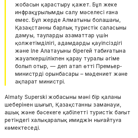
жобасын қарастыру қажет. Бұл жеке
инфрақұрылымды салу мәселесі ғана
емес. Бұл жерде Алматының болашағы,
Қазақстанның барлық туристік саласының
дамуы, таулардың азаматтар үшін
қолжетімділігі, адамдардың қауіпсіздігі
және Іле Алатауының бірегей табиғатына
жауапкершілікпен қарау туралы әңгіме
болып отыр, — деп атап өтті Премьер-
министрдің орынбасары – мәдениет және
ақпарат министрі.
Almaty Superski жобасының мәні бір қаланың
шеңберінен шығып, Қазақстанның заманауи,
ашық және бәсекеге қабілетті туристік бағыт
ретіндегі халықаралық имиджін нығайтуға
көмектеседі.