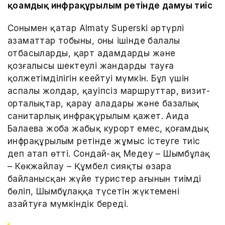
қоғамдық инфрақұрылым ретінде дамуы тиіс
Сонымен қатар Almaty Superski әртүрлі
азаматтар тобының, оның ішінде балалы
отбасылардың, қарт адамдардың және
қозғалысы шектеулі жандардың тауға
қолжетімділігін кеңейтуі мүмкін. Бұл үшін
аспалы жолдар, қауіпсіз маршруттар, визит-
орталықтар, қарау алаңдары және базалық
санитарлық инфрақұрылым қажет. Аида
Балаева жоба жабық курорт емес, қоғамдық
инфрақұрылым ретінде жұмыс істеуге тиіс
деп атап өтті. Сондай-ақ Медеу – Шымбұлақ
– Көкжайлау – Құмбел сияқты өзара
байланысқан жүйе туристер ағынын тиімді
бөліп, Шымбұлаққа түсетін жүктемені
азайтуға мүмкіндік береді.