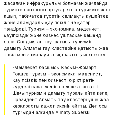
жасалған инфрақұрылым болмаған жағдайда
туристер ағынының артуы ретсіз туризмге жол
ашып, табиғатқа түсетін салмақты күшейтеді
және адамдардың қауіпсіздігіне қатер
төндіреді. Туризм – экономика, мәдениет,
қауіпсіздік және бизнес ұштасқан кешенді
сала. Сондықтан тау шаңғысы туризмін
дамыту Алматы тау кластеріне қатысты жаңа
тәсіл мен заманауи көзқарасты қажет етеді.
-Мемлекет басшысы Қасым-Жомарт
Тоқаев туризм – экономика, мәдениет,
қауіпсіздік пен бизнесті біріктіретін
күрделі сала екенін ерекше атап өтті.
Шаңғы туризмін дамыту туралы айта келе,
Президент Алматы тау кластері үшін жаңа
көзқарастың қажет екенін айтты. Дәл осы
тұрғыдан алғанда Almaty Superski