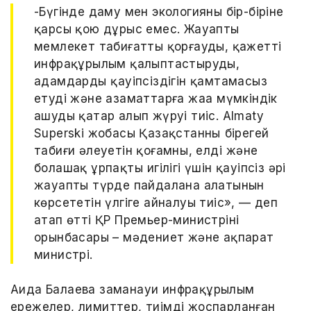
-Бүгінде даму мен экологияны бір-біріне
қарсы қою дұрыс емес. Жауапты
мемлекет табиғатты қорғауды, қажетті
инфрақұрылым қалыптастыруды,
адамдардың қауіпсіздігін қамтамасыз
етуді және азаматтарға жаңа мүмкіндік
ашуды қатар алып жүруі тиіс. Almaty
Superski жобасы Қазақстанның бірегей
табиғи әлеуетін қоғамның, елдің және
болашақ ұрпақтың игілігі үшін қауіпсіз әрі
жауапты түрде пайдалана алатынын
көрсететін үлгіге айналуы тиіс», — деп
атап өтті ҚР Премьер-министрінің
орынбасары – мәдениет және ақпарат
министрі.
Аида Балаева заманауи инфрақұрылым
ережелер, лимиттер, тиімді жоспарланған