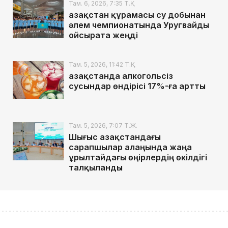
Там. 6, 2026, 7:35 Т.Қ.
Қазақстан құрамасы су добынан
әлем чемпионатында Уругвайды
ойсырата жеңді
Там. 5, 2026, 11:42 Т.Қ.
Қазақстанда алкогольсіз
сусындар өндірісі 17%-ға артты
Там. 5, 2026, 7:07 Т.Ж.
Шығыс Қазақстандағы
сарапшылар алаңында жаңа
Құрылтайдағы өңірлердің өкілдігі
талқыланды