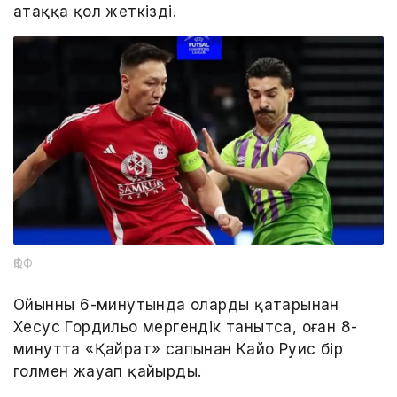
атаққа қол жеткізді.
ҚФФ
Ойынның 6-минутында олардың қатарынан
Хесус Гордильо мергендік танытса, оған 8-
минутта «Қайрат» сапынан Кайо Руис бір
голмен жауап қайырды.