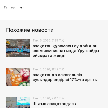
Тегтер:
men
Похожие новости
Там. 6, 2026, 7:35 Т.Қ.
Қазақстан құрамасы су добынан
әлем чемпионатында Уругвайды
ойсырата жеңді
Там. 5, 2026, 11:42 Т.Қ.
Қазақстанда алкогольсіз
сусындар өндірісі 17%-ға артты
Там. 5, 2026, 7:07 Т.Ж.
Шығыс Қазақстандағы