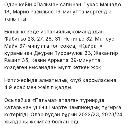
Одан кейін «Пальма» сапынан Лукас Машадо
18, Марио Равильос 19-минутта мергендік
танытты.
Екінші кезеңде испаниялық командадан
Фабиньо 23, 27, 28, 31, Нетиньо 32, Матеус
Майя 37-минутта гол соқса, «Қайрат»
құрамынан Дәурен Тұрсағұлов 33, Жахангир
Рашит 35, Кевин Аррьета 39-минутта
көздеген нысанадан мүлт кеткен жоқ.
Нәтижесінде алматылық клуб қарсыласына
4:9 есебімен жеңіліп қалды.
Осылайша «Пальма» аталған турнирде
қатарынан үшінші мәрте чемпиондық тұғырға
көтерілді. Олар бұдан бұрын 2022/23, 2023/24
жылдары жеңімпаз болған еді.