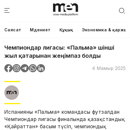
Саясат
Мәдениет
Құқық
Экономика & қаржы
Чемпиондар лигасы: «Пальма» үшінші
жыл қатарынан жеңімпаз болды
4 Мамыр 2025
Испанияның «Пальма» командасы футзалдан
Чемпиондар лигасы финалында қазақстандық
«Қайраттан» басым түсіп, чемпиондық