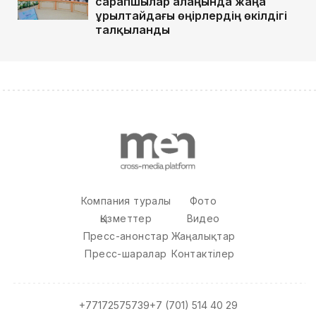
сарапшылар алаңында жаңа
Құрылтайдағы өңірлердің өкілдігі
талқыланды
Компания туралы
Фото
Қызметтер
Видео
Пресс-анонстар
Жаңалықтар
Пресс-шаралар
Контактілер
+77172575739
+7 (701) 514 40 29