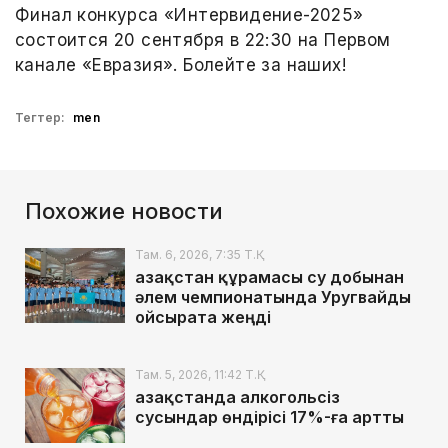
Финал конкурса «Интервидение-2025»
состоится 20 сентября в 22:30 на Первом
канале «Евразия». Болейте за наших!
Тегтер:
men
Похожие новости
Там. 6, 2026, 7:35 Т.Қ.
Қазақстан құрамасы су добынан
әлем чемпионатында Уругвайды
ойсырата жеңді
Там. 5, 2026, 11:42 Т.Қ.
Қазақстанда алкогольсіз
сусындар өндірісі 17%-ға артты