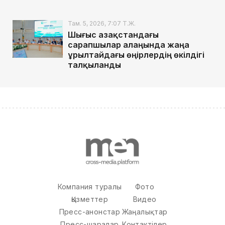
Там. 5, 2026, 7:07 Т.Ж.
Шығыс Қазақстандағы
сарапшылар алаңында жаңа
Құрылтайдағы өңірлердің өкілдігі
талқыланды
Компания туралы
Фото
Қызметтер
Видео
Пресс-анонстар
Жаңалықтар
Пресс-шаралар
Контактілер