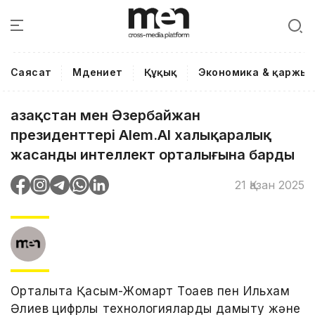
Саясат
Мәдениет
Құқық
Экономика & қаржы
Қазақстан мен Әзербайжан
президенттері Alem.AI халықаралық
жасанды интеллект орталығына барды
21 Қазан 2025
Орталықта Қасым-Жомарт Тоқаев пен Ильхам
Әлиев цифрлық технологияларды дамыту және