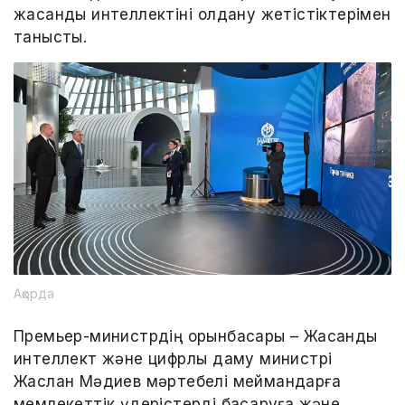
жасанды интеллектіні қолдану жетістіктерімен
танысты.
Ақорда
Премьер-министрдің орынбасары – Жасанды
интеллект және цифрлық даму министрі
Жаслан Мәдиев мәртебелі меймандарға
мемлекеттік үдерістерді басқаруға және