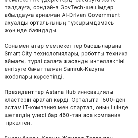
талдауға, сондай-ақ GovTech-шешімдер
қабылдауға арналған AI-Driven Government
ахуалдық орталығының тұжырымдамасы
жөнінде баяндады.
Сонымен қатар мемлекеттер басшыларына
Smart City технологиялары, роботты техника
аймағы, түрлі салаға жасанды интеллектіні
енгізуге бағытталған Samruk-Kazyna
жобалары көрсетілді.
Президенттер Astana Hub инновациялық
кластерін аралап көрді. Орталықта 1800-ден
астам IT-компания мен стартап, оның ішінде
шетелдің үлесі бар 460-тан аса компания
тіркелген.