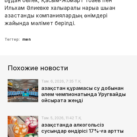
Бұдан бөлек, Қасым-Жомарт Тоқаев пен
Ильхам Әлиевке халықаралық нарыққа шыққан
қазақстандық компаниялардың өнімдері
жайында мәлімет берілді.
Тегтер:
men
Похожие новости
Там. 6, 2026, 7:35 Т.Қ.
Қазақстан құрамасы су добынан
әлем чемпионатында Уругвайды
ойсырата жеңді
Там. 5, 2026, 11:42 Т.Қ.
Қазақстанда алкогольсіз
сусындар өндірісі 17%-ға артты