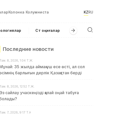
алар
Колонка Колумниста
KZ
RU
нологиялар
Сәт оқиғалар
Последние новости
Там. 8, 2026, 1:04 Т.Ж.
Мұнай: 35 жылда аймақ үш есе өсті, ал сол
өсімнің барлығын дерлік Қазақстан берді
Там. 8, 2026, 12:52 Т.Ж.
Өз сайлау учаскеңізді қалай оңай табуға
болады?
Там. 7, 2026, 9:17 Т.Қ.