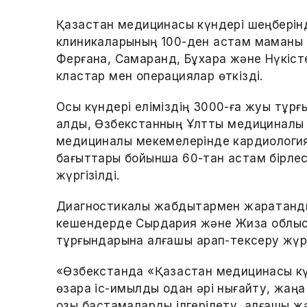
Қазақстан медицинасы күндері шеңберін
клиникаларының 100-ден астам маманы 
Ферғана, Самарқанд, Бұхара және Нүкіст
кластар мен операциялар өткізді.
Осы күндері еліміздің 3000-ға жуық тұр
алды, Өзбекстанның Ұлттық медициналы
медициналық мекемелерінде кардиология
бағыттары бойынша 60-тан астам бірлес
жүргізілді.
Диагностикалық жабдықтармен жарақтан
кешендерде Сырдария және Жизақ облы
тұрғындарына алғашқы қарап-тексеру жүрг
«Өзбекстанда «Қазақстан медицинасы күн
өзара іс-қимылды одан әрі нығайту, жаң
озық бастамаларды ілгерілету, алғашқы