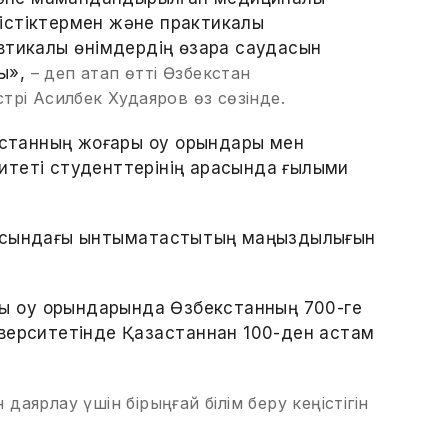
стіктермен және практикалық
втикалық өнімдердің өзара саудасын
ы»,
– деп атап өтті Өзбекстан
рі Асилбек Худаяров өз сөзінде.
қстанның жоғары оқу орындары мен
итеті студенттерінің арасында ғылыми
.
сындағы ынтымақтастықтың маңыздылығын
ры оқу орындарында Өзбекстанның 700-ге
верситетінде Қазақстаннан 100-ден астам
 даярлау үшін бірыңғай білім беру кеңістігін