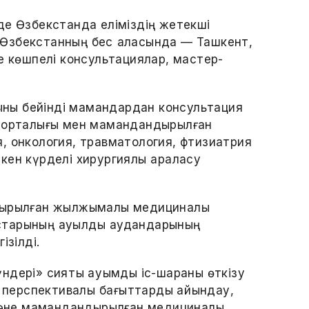
де Өзбекстанда еліміздің жетекші
Өзбекстанның бес қаласында — Ташкент,
е көшпелі консультациялар, мастер-
ғыны бейінді мамандардан консультация
қ орталығы мен мамандандырылған
, онкология, травматология, фтизиатрия
кен күрделі хирургиялық араласу
дырылған жылжымалы медициналық
старының ауылдық аудандарының
ізілді.
дері» сияқты ауқымды іс-шараны өткізу
а перспективалық бағыттарды айқындау,
 және мамандандырылған медициналық