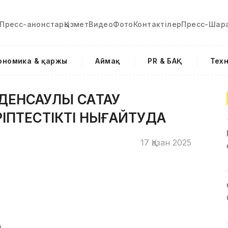
Пресс-анонстар
Қызмет
Видео
Фото
Контактілер
Пресс-Шар
ономика & қаржы
Аймақ
PR & БАҚ
Тех
ДЕНСАУЛЫҚ САҚТАУ
ІПТЕСТІКТІ НЫҒАЙТУДА
17 Қазан 2025
.