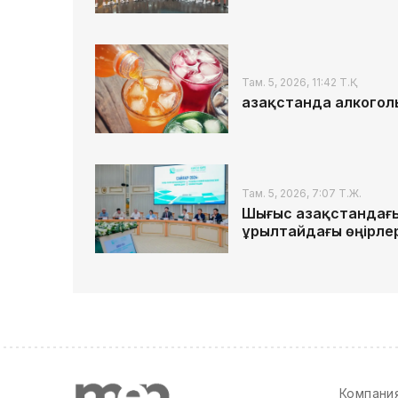
Там. 5, 2026, 11:42 Т.Қ.
Қазақстанда алкогол
Там. 5, 2026, 7:07 Т.Ж.
Шығыс Қазақстандағ
Құрылтайдағы өңірле
Компани