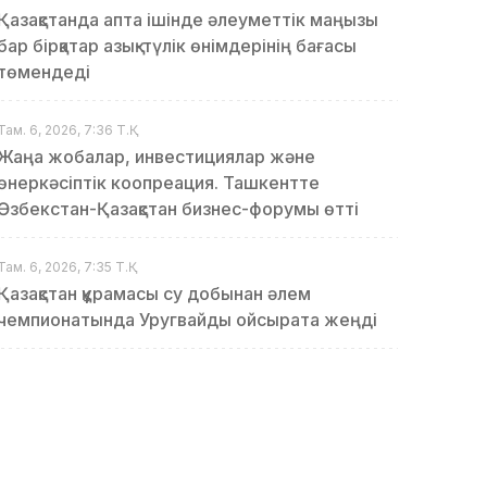
Қазақстанда апта ішінде әлеуметтік маңызы
бар бірқатар азық-түлік өнімдерінің бағасы
төмендеді
Там. 6, 2026, 7:36 Т.Қ.
Жаңа жобалар, инвестициялар және
өнеркәсіптік коопреация. Ташкентте
Өзбекстан-Қазақстан бизнес-форумы өтті
Там. 6, 2026, 7:35 Т.Қ.
Қазақстан құрамасы су добынан әлем
чемпионатында Уругвайды ойсырата жеңді