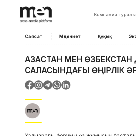
Компания туралы
Саясат
Мәдениет
Құқық
Эк
ҚАЗАҚСТАН МЕН ӨЗБЕКСТАН 
САЛАСЫНДАҒЫ ӨҢІРЛІК ӘР
Халықаралық форумы өз жұмысын бастады