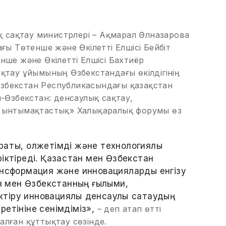
ық сақтау министрлері – Ақмарал Әлназарова
ғы Төтенше және Өкілетті Елшісі Бейбіт
нше және Өкілетті Елшісі Бахтиёр
қтау ұйымының Өзбекстандағы өкілдігінің
збекстан Республикасындағы қазақстан
-Өзбекстан: денсаулық сақтау,
ы ынтымақтастық» Халықаралық форумы өз
рақты, қолжетімді және технологиялық
іктіреді. Қазақстан мен Өзбекстан
ансформация және инновацияларды енгізу
ан мен Өзбекстанның ғылыми,
ктіру инновациялық денсаулық сақтаудың
еретініне сенімдіміз»,
– деп атап өтті
лған құттықтау сөзінде.