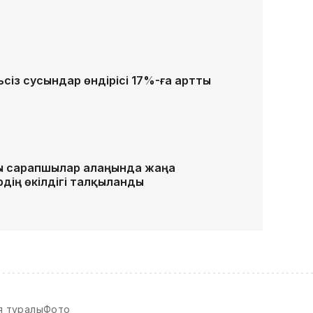
ьсіз сусындар өндірісі 17%-ға артты
ы сарапшылар алаңында жаңа
рдің өкілдігі талқыланды
я туралы
Фото