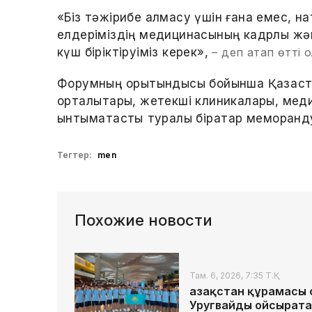
«Біз тәжірибе алмасу үшін ғана емес, на
елдеріміздің медицинасының кадрлық жә
күш біріктіруіміз керек»,
– деп атап өтті о
Форумның қорытындысы бойынша Қазақс
орталықтары, жетекші клиникалары, мед
ынтымақтастық туралы бірқатар меморанду
Тегтер:
men
Похожие новости
Там. 6, 2026, 7:35 Т.Қ.
Қазақстан құрамасы
Уругвайды ойсырата