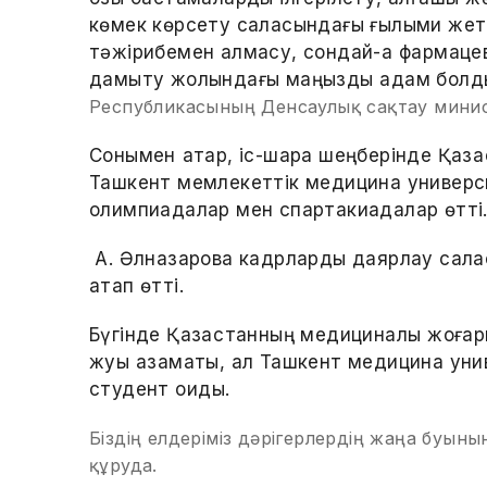
көмек көрсету саласындағы ғылыми жеті
тәжірибемен алмасу, сондай-ақ фармаце
дамыту жолындағы маңызды қадам болд
Республикасының Денсаулық сақтау минист
Сонымен қатар, іс-шара шеңберінде Қаза
Ташкент мемлекеттік медицина универс
олимпиадалар мен спартакиадалар өтті
А. Әлназарова кадрларды даярлау сала
атап өтті.
Бүгінде Қазақстанның медициналық жоға
жуық азаматы, ал Ташкент медицина уни
студент оқиды.
Біздің елдеріміз дәрігерлердің жаңа буынын
құруда.