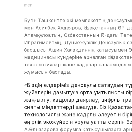
men
Бүгін Ташкентте екі мемлекеттің денсаул
мен Асилбек Худаяров, Қазақстанның ӨР-да
Атамқұловтың, Өзбекстанның ҚР-дағы Төте
Ибрагимовтың, Дүниежүзілік Денсаулық са
басшысы Ашин Халакдиннің қатысуымен Ө
медицинасы күндеріне арналған «Қазақстан
технологиялар және кадрлар саласындағ
жұмысын бастады.
«Біздің елдеріміз денсаулық сақтаудың тұ
жүйелерін дамытуға ортақ ұмтылысты бір
жаңғырту, кадрлар даярлау, цифрлық тр
сияқты міндеттерді шешуде. Біз Қазақст
технологиялық және кадрлық әлеуетін бірі
өңірлік экожүйесін құруға қуатты серпін б
А.Әлназарова форумға қатысушыларға арна