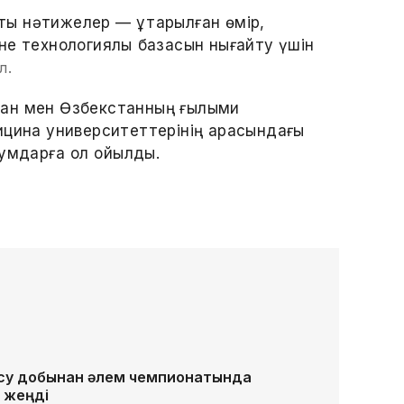
қты нәтижелер — құтқарылған өмір,
не технологиялық базасын нығайту үшін
л.
тан мен Өзбекстанның ғылыми
ицина университеттерінің арасындағы
мдарға қол қойылды.
 су добынан әлем чемпионатында
 жеңді