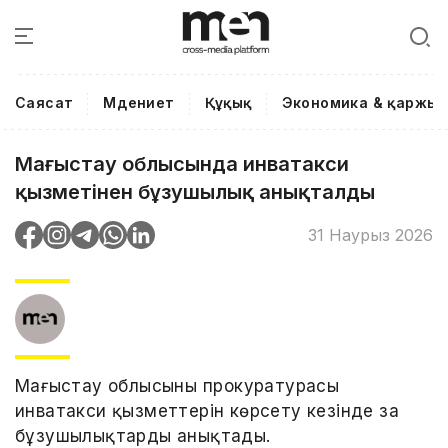
Саясат
Мәдениет
Құқық
Экономика & қаржы
Маңғыстау облысында инватакси
қызметінен бұзушылық анықталды
31 Наурыз 2026
Маңғыстау облысының прокуратурасы
инватакси қызметтерін көрсету кезінде заң
бұзушылықтарды анықтады.