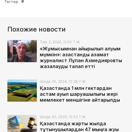
Тегтер:
ҚР
Похожие новости
Там. 2, 2026, 12:50 Т.Ж.
«Жұмысымнан айырылып қалуым
мүмкін»: қазақстандық азамат
журналист Лұқпан Ахмедияровты
жазалауды талап етті
Шілде 30, 2026, 12:38 Т.Ж.
Қазақстанда 1 млн гектардан
астам ауыл шаруашылығы жері
мемлекет меншігіне қайтарылды
Шілде 30, 2026, 12:33 Т.Ж.
Қазақстанда жарты жылда
тұтынушылардан 47 мыңға жуық