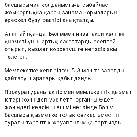
басшысымен қолданыстағы сыбайлас
жемқорлыққа қарсы заңнама нормаларын
өрескел бұзу фактісі анықталды.
Атап айтқанда, Бөліммен инватакси көлігінің
қызметі үшін артық сағаттарды есептей
отырып, қызмет көрсетушіге негізсіз ақы
төлеген.
Мемлекетке келтірілген 5,3 млн тг залалды
қайтару шаралары қабылданды.
Прокуратураның актісімен мемлекеттік қызмет
істері жөніндегі уәкілетті органның Әдеп
жөніндегі кеңесінің шешімі негізінде Бөлім
басшысы қызметке толық сәйкес еместігі
туралы тәртіптік жауаптылыққа тартылды.