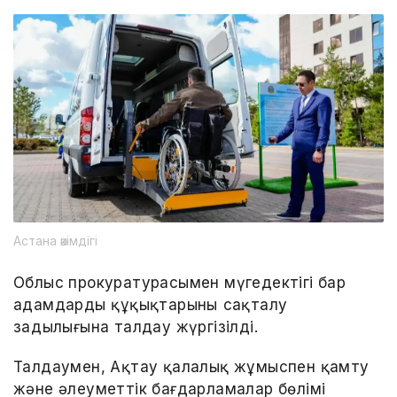
Астана әкімдігі
Облыс прокуратурасымен мүгедектігі бар
адамдардың құқықтарының сақталу
заңдылығына талдау жүргізілді.
Талдаумен, Ақтау қалалық жұмыспен қамту
және әлеуметтік бағдарламалар бөлімі