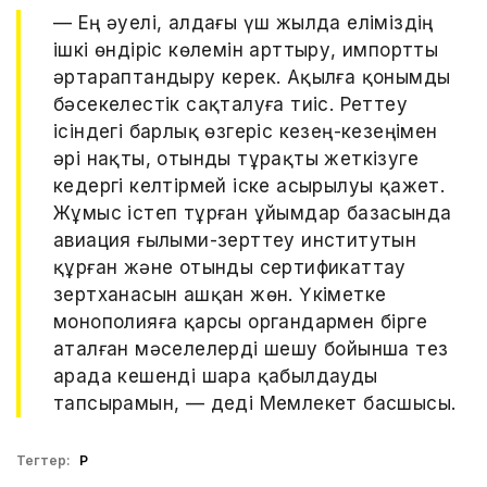
— Ең әуелі, алдағы үш жылда еліміздің
ішкі өндіріс көлемін арттыру, импортты
әртараптандыру керек. Ақылға қонымды
бәсекелестік сақталуға тиіс. Реттеу
ісіндегі барлық өзгеріс кезең-кезеңімен
әрі нақты, отынды тұрақты жеткізуге
кедергі келтірмей іске асырылуы қажет.
Жұмыс істеп тұрған ұйымдар базасында
авиация ғылыми-зерттеу институтын
құрған және отынды сертификаттау
зертханасын ашқан жөн. Үкіметке
монополияға қарсы органдармен бірге
аталған мәселелерді шешу бойынша тез
арада кешенді шара қабылдауды
тапсырамын, — деді Мемлекет басшысы.
Тегтер:
ҚР