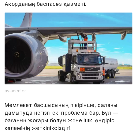
Ақорданың баспасөз қызметі.
aviacenter
Мемлекет басшысының пікірінше, саланы
дамытуда негізгі екі проблема бар. Бұл —
бағаның жоғары болуы және ішкі өндіріс
көлемінің жеткіліксіздігі.