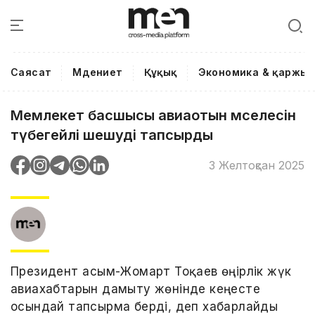
Саясат
Мәдениет
Құқық
Экономика & қаржы
Мемлекет басшысы авиаотын мәселесін
түбегейлі шешуді тапсырды
3 Желтоқсан 2025
Президент Қасым-Жомарт Тоқаев өңірлік жүк
авиахабтарын дамыту жөнінде кеңесте
осындай тапсырма берді, деп хабарлайды