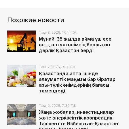
Похожие новости
Там. 8, 2026, 1:04 Т.Ж.
Мұнай: 35 жылда аймақ үш есе
өсті, ал сол өсімнің барлығын
дерлік Қазақстан берді
Там. 7, 2026, 9:17 Т.Қ.
Қазақстанда апта ішінде
әлеуметтік маңызы бар бірқатар
азық-түлік өнімдерінің бағасы
төмендеді
Там. 6, 2026, 7:36 Т.Қ.
Жаңа жобалар, инвестициялар
және өнеркәсіптік коопреация.
Ташкентте Өзбекстан-Қазақстан