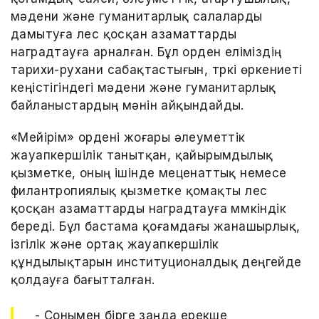
мәдени және гуманитарлық салаларды
дамытуға үлес қосқан азаматтарды
наградтауға арналған. Бұл орден еліміздің
тарихи-рухани сабақтастығын, түркі өркениеті
кеңістігіндегі мәдени және гуманитарлық
байланыстардың мәнін айқындайды.
«Мейірім» ордені жоғары әлеуметтік
жауапкершілік танытқан, қайырымдылық
қызметке, оның ішінде меценаттық немесе
филантропиялық қызметке қомақты үлес
қосқан азаматтарды наградтауға мүмкіндік
береді. Бұл бастама қоғамдағы жанашырлық,
ізгілік және ортақ жауапкершілік
құндылықтарын институционалдық деңгейде
қолдауға бағытталған.
- Сонымен бірге заңда ерекше