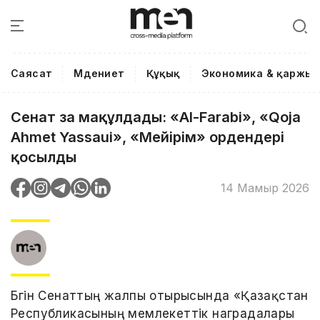
Саясат
Мәдениет
Құқық
Экономика & қаржы
Сенат заң мақұлдады: «Al-Farabi», «Qoja
Ahmet Yassaui», «Мейірім» ордендері
қосылды
14 Мамыр 2026
Бүгін Сенаттың жалпы отырысында «Қазақстан
Республикасының мемлекеттік наградалары