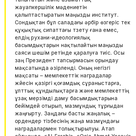
жауапкершілік мәдениетін
қалыптастыратын маңызды институт.
Сондықтан бұл саладағы әрбір өзгеріс тек
құқықтық сипаттағы түзету ғана емес,
елдің рухани-идеологиялық
басымдықтарын нақтылайтын маңызды
саяси шешім ретінде қаралуға тиіс. Осы
заң Президент тапсырмасын орындау
мақсатында әзірленді. Оның негізгі
мақсаты – мемлекеттік наградалар
жүйесін қазіргі қоғамдық сұраныстарға,
ұлттық құндылықтарға және мемлекеттің
ұзақ мерзімді даму басымдықтарына
бейімдей отырып, мазмұндық тұрғыдан
жаңғырту. Заңдағы басты жаңалық –
ордендер тізбесінің жаңа мазмұндағы
наградалармен толықтырылуы. Атап