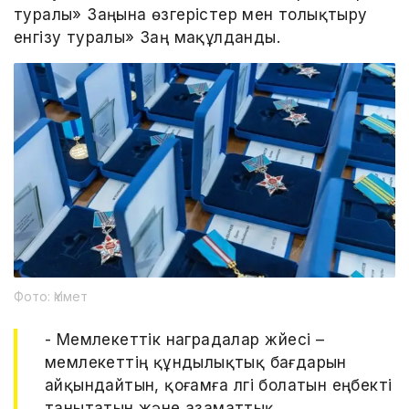
туралы» Заңына өзгерістер мен толықтыру
енгізу туралы» Заң мақұлданды.
Фото: Үкімет
- Мемлекеттік наградалар жүйесі –
мемлекеттің құндылықтық бағдарын
айқындайтын, қоғамға үлгі болатын еңбекті
танытатын және азаматтық