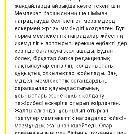
жағдайларда айрықша көзге түскені үшін
Мемлекет басшысының шешімімен
наградтауды белгіленген мерзімдерді
ескермей жүргізу мүмкіндігі көзделген. Бұл
норма мемлекеттік наградалар жүйесінің
икемділігін арттырып, ерекше еңбекті дер
кезінде бағалауға жол ашады. Бұдан
бөлек, бірқатар бапқа редакциялық
нақтылаулар енгізіліп, қолданыстағы
құқықтық олқылықтар жойылады. Заң
мүдделі мемлекеттік органдардың,
сарапшылар қауымдастығының
ұсыныстары және құқық қолдану
тәжірибесі ескеріле отырып әзірленген.
Жалпы алғанда, ұсынылып отырған
түзетулер мемлекеттік наградалар жүйесін
мазмұндық жағынан күшейтеді. Олар
қоғамға ғылым мен білімнің, руханият пен