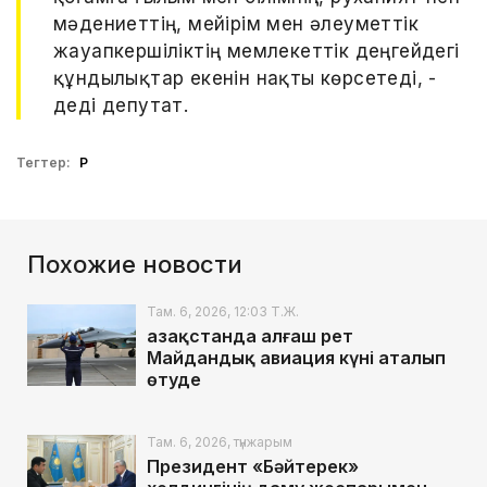
мәдениеттің, мейірім мен әлеуметтік
жауапкершіліктің мемлекеттік деңгейдегі
құндылықтар екенін нақты көрсетеді, -
деді депутат.
Тегтер:
ҚР
Похожие новости
Там. 6, 2026, 12:03 Т.Ж.
Қазақстанда алғаш рет
Майдандық авиация күні аталып
өтуде
Там. 6, 2026, түнжарым
Президент «Бәйтерек»