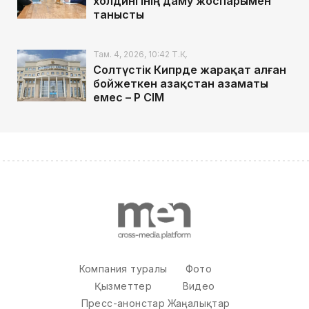
холдингінің даму жоспарымен
танысты
Там. 4, 2026, 10:42 Т.Қ.
Солтүстік Кипрде жарақат алған
бойжеткен Қазақстан азаматы
емес – ҚР СІМ
Компания туралы
Фото
Қызметтер
Видео
Пресс-анонстар
Жаңалықтар