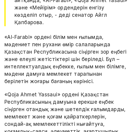
айтқанда, «Al-Farabi», «Qoja Ahmet Yasaui»
және «Мейірім» ордендерін енгізу
көзделіп отыр, - деді сенатор Айгүл
Қапбарова.
«Al-Farabi» ордені білім мен ғылымда,
мәдениет пен рухани өмір салаларында
Қазақстан Республикасына сіңірген зор еңбегі
және елеулі жетістіктері үшін беріледі. Бұл –
интеллектуалдық еңбекке, ғылым мен білімге,
мәдени дамуға мемлекет тарапынан
берілетін жоғары бағаның көрінісі.
«Qoja Ahmet Yassaui» ордені Қазақстан
Республикасының дамуына ерекше еңбек
сіңірген отандық және шетелдік ғалымдарды,
мемлекет және қоғам қайраткерлерін,
сондай-ақ мемлекеттілікті нығайтуға,
қоғамдық-саяси, әлеуметтік, ағартушылық,