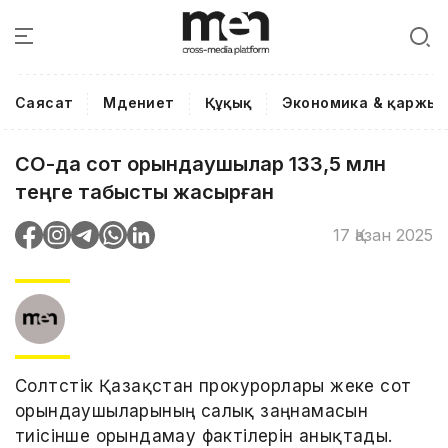
Саясат
Мәдениет
Құқық
Экономика & қаржы
СҚО-да сот орындаушылар 133,5 млн
теңге табысты жасырған
17 Қазан 2025
Солтүстік Қазақстан прокурорлары жеке сот
орындаушыларының салық заңнамасын
тиісінше орындамау фактілерін анықтады.