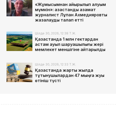
«Жұмысымнан айырылып қалуым
мүмкін»: қазақстандық азамат
журналист Лұқпан Ахмедияровты
жазалауды талап етті
Шілде 30, 2026, 12:38 Т.Ж.
Қазақстанда 1 млн гектардан
астам ауыл шаруашылығы жері
мемлекет меншігіне қайтарылды
Шілде 30, 2026, 12:33 Т.Ж.
Қазақстанда жарты жылда
тұтынушылардан 47 мыңға жуық
өтініш түсті