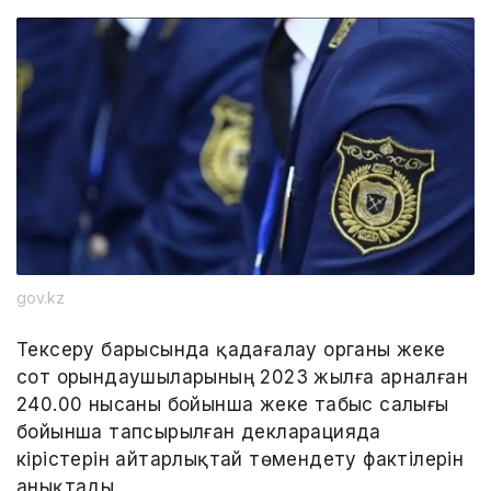
gov.kz
Тексеру барысында қадағалау органы жеке
сот орындаушыларының 2023 жылға арналған
240.00 нысаны бойынша жеке табыс салығы
бойынша тапсырылған декларацияда
кірістерін айтарлықтай төмендету фактілерін
анықтады.