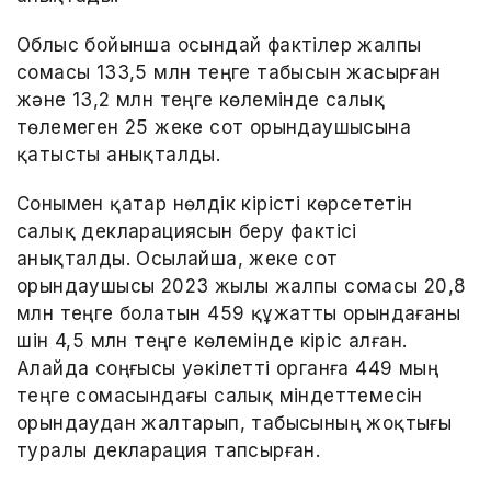
Облыс бойынша осындай фактілер жалпы
сомасы 133,5 млн теңге табысын жасырған
және 13,2 млн теңге көлемінде салық
төлемеген 25 жеке сот орындаушысына
қатысты анықталды.
Сонымен қатар нөлдік кірісті көрсететін
салық декларациясын беру фактісі
анықталды. Осылайша, жеке сот
орындаушысы 2023 жылы жалпы сомасы 20,8
млн теңге болатын 459 құжатты орындағаны
үшін 4,5 млн теңге көлемінде кіріс алған.
Алайда соңғысы уәкілетті органға 449 мың
теңге сомасындағы салық міндеттемесін
орындаудан жалтарып, табысының жоқтығы
туралы декларация тапсырған.