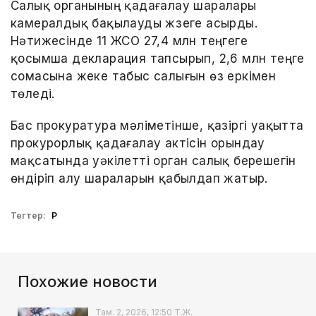
Салық органының қадағалау шаралары
камералдық бақылауды жүзеге асырды.
Нәтижесінде 11 ЖСО 27,4 млн теңгеге
қосымша декларация тапсырып, 2,6 млн теңге
сомасына жеке табыс салығын өз еркімен
төледі.
Бас прокуратура мәліметінше, қазіргі уақытта
прокурорлық қадағалау актісін орындау
мақсатында уәкілетті орган салық берешегін
өндіріп алу шараларын қабылдап жатыр.
Тегтер:
ҚР
Похожие новости
Там. 2, 2026, 12:50 Т.Ж.