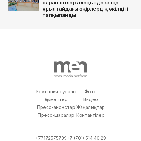
сарапшылар алаңында жаңа
Құрылтайдағы өңірлердің өкілдігі
талқыланды
Компания туралы
Фото
Қызметтер
Видео
Пресс-анонстар
Жаңалықтар
Пресс-шаралар
Контактілер
+77172575739
+7 (701) 514 40 29