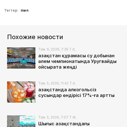
Тегтер:
men
Похожие новости
Там. 6, 2026, 7:35 Т.Қ.
Қазақстан құрамасы су добынан
әлем чемпионатында Уругвайды
ойсырата жеңді
Там. 5, 2026, 11:42 Т.Қ.
Қазақстанда алкогольсіз
сусындар өндірісі 17%-ға артты
Там. 5, 2026, 7:07 Т.Ж.
Шығыс Қазақстандағы