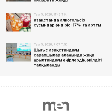
ойсырата жеңді
Там. 5, 2026, 11:42 Т.Қ.
Қазақстанда алкогольсіз
сусындар өндірісі 17%-ға артты
Там. 5, 2026, 7:07 Т.Ж.
Шығыс Қазақстандағы
сарапшылар алаңында жаңа
Құрылтайдағы өңірлердің өкілдігі
талқыланды