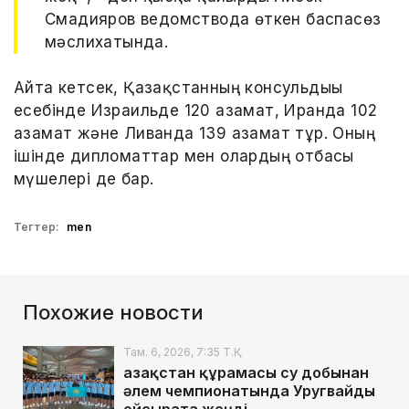
Смадияров ведомствода өткен баспасөз
мәслихатында.
Айта кетсек, Қазақстанның консульдығы
есебінде Израильде 120 азамат, Иранда 102
азамат және Ливанда 139 азамат тұр. Оның
ішінде дипломаттар мен олардың отбасы
мүшелері де бар.
Тегтер:
men
Похожие новости
Там. 6, 2026, 7:35 Т.Қ.
Қазақстан құрамасы су добынан
әлем чемпионатында Уругвайды