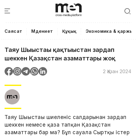
Саясат
Мәдениет
Құқық
Экономика & қаржы
Таяу Шығыстағы қақтығыстан зардап
шеккен Қазақстан азаматтары жоқ
2 Қазан 2024
Таяу Шығыстағы шиеленіс салдарынан зардап
шеккен немесе қаза тапқан Қазақстан
азаматтары бар ма? Бұл сауалға Сыртқы істер