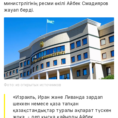
министрлігінің ресми өкілі Айбек Смадияров
жауап берді.
Фото: из открытых источников
«Израиль, Иран және Ливанда зардап
шеккен немесе қаза тапқан
қазақстандықтар туралы ақпарат түскен
жоқ», - деп қысқа қайырды Айбек