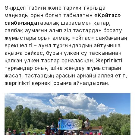
Өңірдегі табиғи және тарихи тұрғыда
маңызды орын болып табылатын
«Қойтас»
саябағында
тазалық шарасымен қатар,
саябақ аумағын алып зіл тастардан босату
жұмыстары орын алмақ. «Қойтас» саябағының
ерекшелігі – ауыл тұрғындардың айтуынша
аңызға сәйкес, бұрын үлкен су тасқынынан
қалған үлкен тастар орналасқан. Жергілікті
тұрғындар оның ішіне жөндеу жұмыстарын
жасап, тастардың арасын арнайы аллея етіп,
жергілікті көрнекі орынға айналдырған.