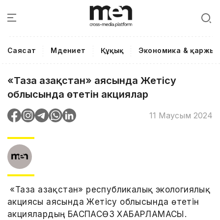
Саясат
Мәдениет
Құқық
Экономика & қаржы
«Таза Қазақстан» аясында Жетісу
облысында өтетін акциялар
11 Маусым 2024
«Таза Қазақстан» республикалық экологиялық
акциясы аясында Жетісу облысында өтетін
акциялардың БАСПАСӨЗ ХАБАРЛАМАСЫ.