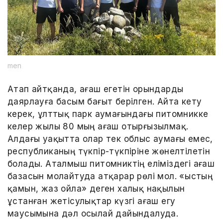
men
Атап айтқанда, ағаш егетін орындарды
даярлауға басым бағыт берілген. Айта кету
керек, ұлттық парк аумағындағы питомникке
келер жылы 80 мың ағаш отырғызылмақ.
Алдағы уақытта олар тек облыс аумағы емес,
республиканың түкпір-түкпіріне жөнелтілетін
болады. Аталмыш питомниктің еліміздегі ағаш
базасын молайтуда атқарар рөлі мол. «Қыстың
қамын, жаз ойла» деген халық нақылын
ұстанған жетісулықтар күзгі ағаш егу
маусымына дәл осылай дайындалуда.