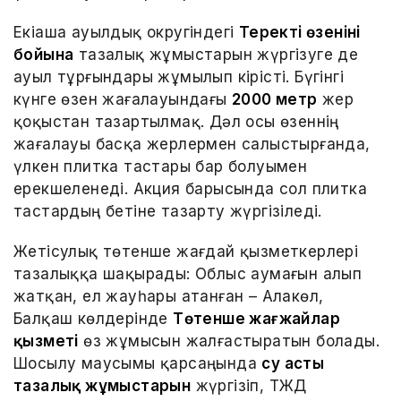
Екіаша ауылдық округіндегі
Теректі өзенінің
бойына
тазалық жұмыстарын жүргізуге де
ауыл тұрғындары жұмылып кірісті. Бүгінгі
күнге өзен жағалауындағы
2000 метр
жер
қоқыстан тазартылмақ. Дәл осы өзеннің
жағалауы басқа жерлермен салыстырғанда,
үлкен плитка тастары бар болуымен
ерекшеленеді. Акция барысында сол плитка
тастардың бетіне тазарту жүргізіледі.
Жетісулық төтенше жағдай қызметкерлері
тазалыққа шақырады: Облыс аумағын алып
жатқан, ел жауһары атанған – Алакөл,
Балқаш көлдерінде
Төтенше жағжайлар
қызметі
өз жұмысын жалғастыратын болады.
Шосылу маусымы қарсаңында
су асты
тазалық жұмыстарын
жүргізіп, ТЖД