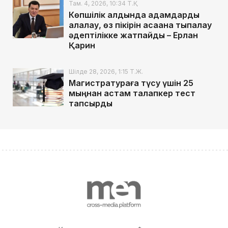
Там. 4, 2026, 10:34 Т.Қ.
Көпшілік алдында адамдарды
алалау, өз пікірін қасақана тықпалау
әдептілікке жатпайды – Ерлан
Қарин
Шілде 28, 2026, 1:15 Т.Ж.
Магистратураға түсу үшін 25
мыңнан астам талапкер тест
тапсырды