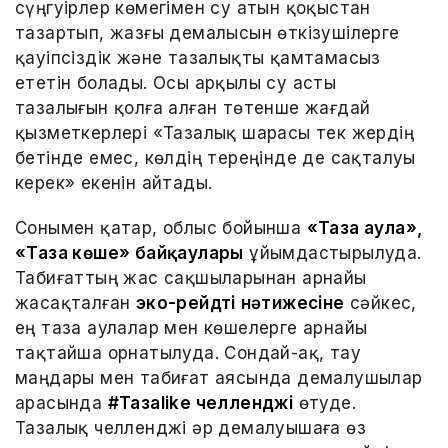
сүңгуірлер көмегімен су атын қоқыстан
тазартып, жазғы демалысын өткізушілерге
қауіпсіздік және тазалықты қамтамасыз
ететін болады. Осы арқылы су асты
тазалығын қолға алған төтенше жағдай
қызметкерлері «Тазалық шарасы тек жердің
бетінде емес, көлдің тереңінде де сақталуы
керек» екенін айтады.
Сонымен қатар, облыс бойынша
«Таза аула»,
«Таза көше» байқаулары
ұйымдастырылуда.
Табиғаттың жас сақшыларынан арнайы
жасақталған
эко-рейдтің нәтижесіне
сәйкес,
ең таза аулалар мен көшелерге арнайы
тақтайша орнатылуда. Сондай-ақ, тау
маңдары мен табиғат аясында демалушылар
арасында
#Тазаlike челленджі
өтуде.
Тазалық челленджі әр демалуышаға өз