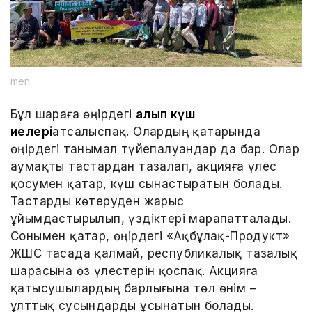
men
Бұл шараға өңірдегі
алып күш
иелері
атсалыспақ. Олардың қатарында
өңірдегі танымал түйепалуандар да бар. Олар
аумақты тастардан тазалап, акцияға үлес
қосумен қатар, күш сынастыратын болады.
Тастарды көтеруден жарыс
ұйымдастырылып, үздіктері марапатталады.
Сонымен қатар, өңірдегі «Ақбұлақ-Продукт»
ЖШС тасада қалмай, республикалық тазалық
шарасына өз үлестерін қоспақ. Акцияға
қатысушылардың барлығына төл өнім –
ұлттық сусындарды ұсынатын болады.