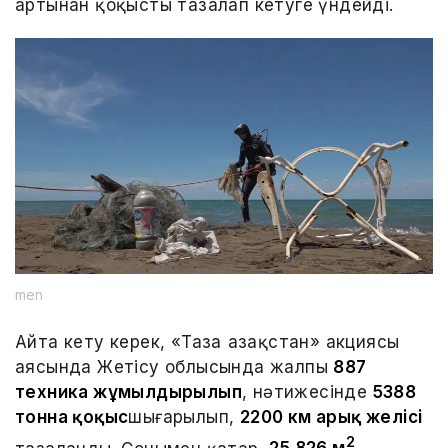
артынан қоқысты тазалап кетуге үндейді.
men
Айта кету керек, «Таза Қазақстан» акциясы
аясында Жетісу облысында жалпы
887
техника жұмылдырылып
, нәтижесінде
5388
тонна қоқыс
шығарылып,
2200 км арық желісі
2