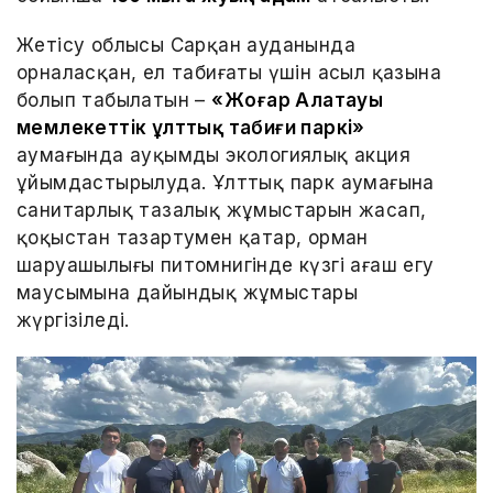
Жетісу облысы Сарқан ауданында
орналасқан, ел табиғаты үшін асыл қазына
болып табылатын –
«Жоңғар Алатауы
мемлекеттік ұлттық табиғи паркі»
аумағында ауқымды экологиялық акция
ұйымдастырылуда. Ұлттық парк аумағына
санитарлық тазалық жұмыстарын жасап,
қоқыстан тазартумен қатар, орман
шаруашылығы питомнигінде күзгі ағаш егу
маусымына дайындық жұмыстары
жүргізіледі.