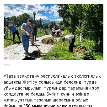
men
«Таза Қазақстан» республикалық экологиялық
акциясы Жетісу облысында белсенді түрде
ұйымдастырылып, тұрғындар тарапынан зор
қолдауға ие болды. Бүгінгі күннің өзінде
жалпыұлттық тазалық шарасына облыс
бойынша
150 мыңға жуық адам
атсалысты.