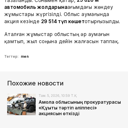
тазаланды. Сонымен қатар,
25 826 м
автомобиль жолдарына
ағымдағы жөндеу
жұмыстары жүргізілді. Облыс аумағында
акция кезінде
29 514 түп көшет
отырғызылды.
Аталған жұмыстар облыстың әр аумағын
қамтып, жыл соңына дейін жалғасын таппақ.
Тегтер:
men
Похожие новости
Там. 5, 2026, 10:59 Т.Қ.
Ақмола облысының прокуратурасы
«Құқықтық тәртіп әліппесі»
акциясын өткізді