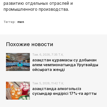
развитию отдельных отраслей и
промышленного производства.
Тегтер:
men
Похожие новости
Там. 6, 2026, 7:35 Т.Қ.
Қазақстан құрамасы су добынан
әлем чемпионатында Уругвайды
ойсырата жеңді
Там. 5, 2026, 11:42 Т.Қ.
Қазақстанда алкогольсіз
сусындар өндірісі 17%-ға артты