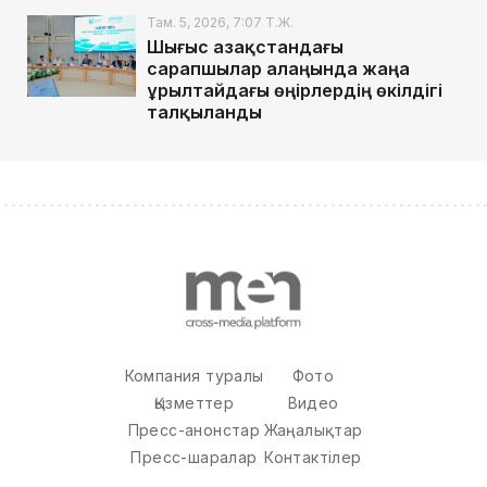
Там. 5, 2026, 7:07 Т.Ж.
Шығыс Қазақстандағы
сарапшылар алаңында жаңа
Құрылтайдағы өңірлердің өкілдігі
талқыланды
Компания туралы
Фото
Қызметтер
Видео
Пресс-анонстар
Жаңалықтар
Пресс-шаралар
Контактілер