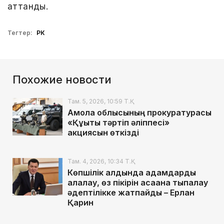
аттанды.
Тегтер:
РК
Похожие новости
Там. 5, 2026, 10:59 Т.Қ.
Ақмола облысының прокуратурасы
«Құқықтық тәртіп әліппесі»
акциясын өткізді
Там. 4, 2026, 10:34 Т.Қ.
Көпшілік алдында адамдарды
алалау, өз пікірін қасақана тықпалау
әдептілікке жатпайды – Ерлан
Қарин