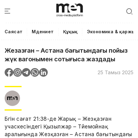
Саясат
Мәдениет
Құқық
Экономика & қаржы
Жезқазған – Астана бағытындағы пойыз
жүк вагонымен соқтығыса жаздады
25 Тамыз 2025
Бүгін сағат 21:38-де Жарық – Жезқазған
учаскесіндегі Қызылжар – Түйемойнақ
аралығында Жезқазған – Астана бағытындағы