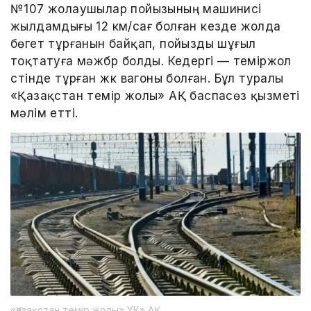
№107 жолаушылар пойызының машинисі
жылдамдығы 12 км/сағ болған кезде жолда
бөгет тұрғанын байқап, пойызды шұғыл
тоқтатуға мәжбүр болды. Кедергі — теміржол
үстінде тұрған жүк вагоны болған. Бұл туралы
«Қазақстан темір жолы» АҚ баспасөз қызметі
мәлім етті.
«Қазақстан темір жолы» ҰК» АҚ