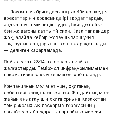
— Локомотив бригадасының кәсіби әрі жедел
әрекеттерінің арқасында ірі зардаптардың
алдын алуға мүмкіндік туды. Десе де пойыз
бен жүк вагоны қатты түйіскен. Қаза тапқандар
жоқ, алайда кейбір жолаушылар шұғыл
тоқтаудың салдарынан жеңіл жарақат алды,
— делінген хабарламада.
Пойыз сағат 23:14–те сапарын қайта
жалғастырды. Теміржол инфрақұрылымы мен
локомотивке зақым келмегені хабарланды.
Компанияның мәліміетінше, оқиғаның
себептері анықталып жатыр. Жағдайдың мән-
жайын анықтау үшін оқиға орнына Қазақстан
темір жолы» АҚ басқарма төрағасының
орынбасары басқаратын арнайы комиссия