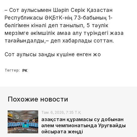
– Сот қаулысымен Шәріп Серік Қазақстан
Республикасы ӘҚБтК-нің 73-бабының 1-
бөлігімен кінәлі деп танылып, 5 тәулік
мерзімге әкімшілік қамаққа алу түріндегі жаза
тағайындалды,– деп хабарлады соттан.
Сот қаулысы заңды күшіне енген жоқ
Тегтер:
РК
Похожие новости
Там. 6, 2026, 7:35 Т.Қ.
Қазақстан құрамасы су добынан
әлем чемпионатында Уругвайды
ойсырата жеңді