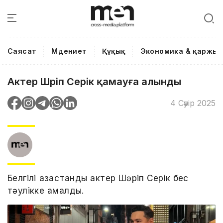
Саясат
Мәдениет
Құқық
Экономика & қаржы
Актер Шәріп Серік қамауға алынды
4 Сәуір 2025
Белгілі қазақстандық актер Шәріп Серік бес
тәулікке қамалды.