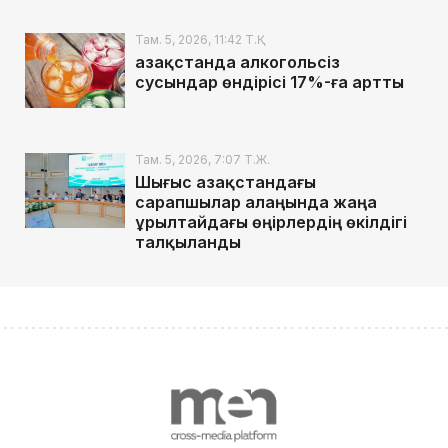
Там. 5, 2026, 11:42 Т.Қ.
Қазақстанда алкогольсіз
сусындар өндірісі 17%-ға артты
Там. 5, 2026, 7:07 Т.Ж.
Шығыс Қазақстандағы
сарапшылар алаңында жаңа
Құрылтайдағы өңірлердің өкілдігі
талқыланды