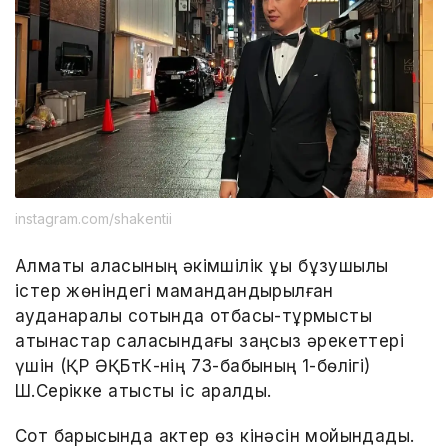
instagram.com/shakentii
Алматы қаласының әкімшілік құқық бұзушылық
істер жөніндегі мамандандырылған
ауданаралық сотында отбасы-тұрмыстық
қатынастар саласындағы заңсыз әрекеттері
үшін (ҚР ӘҚБтК-нің 73-бабының 1-бөлігі)
Ш.Серікке қатысты іс қаралды.
Сот барысында актер өз кінәсін мойындады.