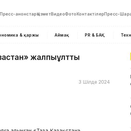
Пресс-анонстар
Қызмет
Видео
Фото
Контактілер
Пресс-Шар
ономика & қаржы
Аймақ
PR & БАҚ
Тех
зақстан» жалпыұлттық
3 Шілде 2024
лға алынған «Таза Қазақстан»