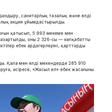
дандыру, санитарлық тазалық және елді
йлық акция ұйымдастырылды.
рғын қатысып, 5 993 мекеме мен
азартылды, оның 2 326-сы — көпқабатты
іктілер еңбек ардагерлерінің, қарттардың
ды. Қала мен елді мекендерде 285 910
руға, әсіресе, «Жасыл ел» еңбек жасағының