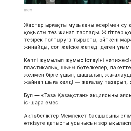
men
Жастар ырғақты музыканың әсерімен су
қоқысты тез жинап тастады. Жігіттер қ
тезірек толтыруға тырысты, өйткені мар
жинайды, сол жеңіске жетеді деген ұғым 
Көптің жұмылып жұмыс істеуінің нәтижес
пластикалық, шыны бөтелкелер, пакетт
желмен бірге ұшып, шашылып, жағалаудың 
жайнап шыға келді — жағалау тазарып, сә
Бұл — «Таза Қазақстан» акциясының аяс
іс-шара емес.
Ақтөбеліктер Мемлекет басшысының елі
өткізуге қатысты ұсынысын зор ықылас