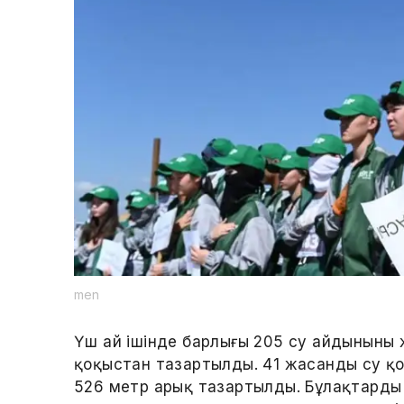
men
Үш ай ішінде барлығы 205 су айдынының 
қоқыстан тазартылды. 41 жасанды су қ
526 метр арық тазартылды. Бұлақтарды