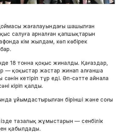
 қоймасы жағалауындағы шашылған
оқыс салуға арналған қапшықтарын
афонда кім жылдам, көп көбірек
бар.
інде 18 тонна қоқыс жиналды. Қағаздар,
ер — қоқыстар жастар жинап алғанша
сәнін кетіріп тұр еді. Әп-сәтте айнала
ні кіріп қалды.
ында ұйымдастырылған бірінші және соңғы
мізде тазалық жұмыстарын — сенбілік
пен қабылдады.