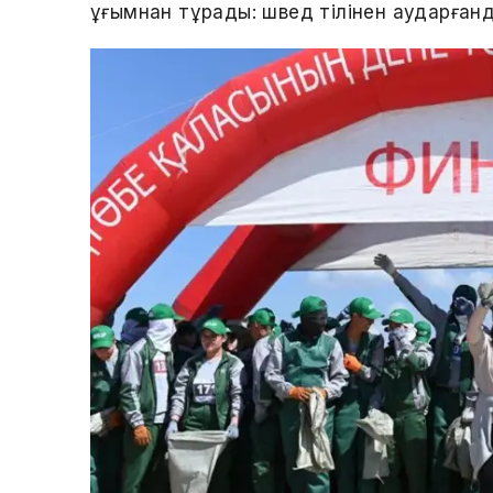
ұғымнан тұрады: швед тілінен аударғанд