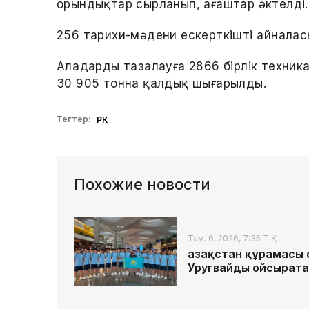
орындықтар сырланып, ағаштар әктелді.
256 тарихи-мәдени ескерткіштің айнала
Алаңдарды тазалауға 2866 бірлік техн
30 905 тонна қалдық шығарылды.
Тегтер:
РК
Похожие новости
Там. 6, 2026, 7:35 Т.Қ.
Қазақстан құрамасы
Уругвайды ойсырата