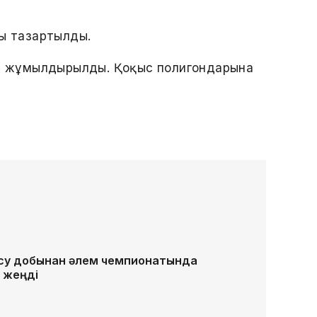
сы тазартылды.
ика жұмылдырылды. Қоқыс полигондарына
 су добынан әлем чемпионатында
 жеңді