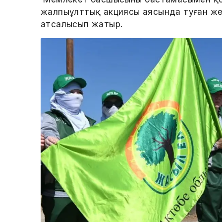
жалпыұлттық акциясы аясында туған же
атсалысып жатыр.