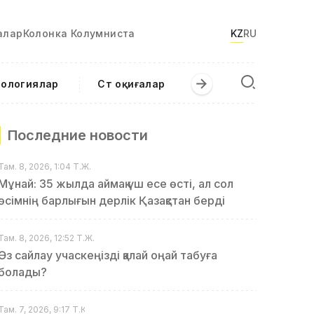
алар
Колонка Колумниста
KZ
RU
нологиялар
Сәт оқиғалар
Последние новости
Там. 8, 2026, 1:04 Т.Ж.
Мұнай: 35 жылда аймақ үш есе өсті, ал сол
өсімнің барлығын дерлік Қазақстан берді
Там. 8, 2026, 12:52 Т.Ж.
Өз сайлау учаскеңізді қалай оңай табуға
болады?
Там. 7, 2026, 9:17 Т.Қ.