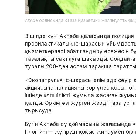
Ақтөбе облысында «Таза Қазақстан» жалпыұлттық ак
3 шілде күні Ақтөбе қаласында полиция
профилактикалық іс-шарасын ұйымдасты
қызметкерлері абаттандыру ережесін бұ
тазалықты сақтауға шақырды. Сондай-ақ
туралы 200-ден астам парақша таратты
«Экопатруль» іс-шарасы елімізде сәуір
акциясына полицияның зор үлес қосып от
ішінде көпшіліктің жұмыла жасаған жұм
қалды. Әркім өзі жүрген жерді таза ұста
тырысуда.
Бүгін Ақтөбе су қоймасының жағасында «J
Плоггинг— жүгіруді қоқыс жинаумен бірік