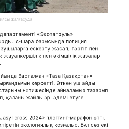
циясы жалғасуда
 департаменті «Экопатруль»
рды. Іс-шара барысында полиция
зушыларға ескерту жасап, тәртіп пен
 жауапкершілік пен әкімшілік жазалар
.
 айында басталған «Таза Қазақстан»
ырғандығын көрсетті. Өткен үш айдың
ыстарының нәтижесінде айналамыз тазарып
п, қаланы жайлы әрі әдемі етуге
asyl сгоѕѕ 2024» плоггинг-марафон өтті.
тіретін экологиялық қозғалыс. Бұл сөз екі