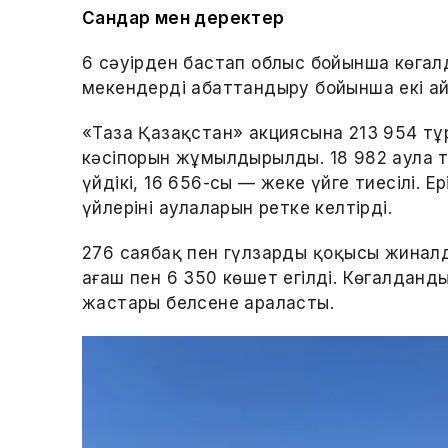
Сандар мен деректер
6 сәуірден бастап облыс бойынша көгал
мекендерді абаттандыру бойынша екі а
«Таза Қазақстан» акциясына 213 954 тұ
кәсіпорын жұмылдырылды. 18 982 аула т
үйдікі, 16 656-сы — жеке үйге тиесілі. Ер
үйлерінің аулаларын ретке келтірді.
276 саябақ пен гүлзардың қоқысы жинал
ағаш пен 6 350 көшет егілді. Көгалданды
жастары белсене араласты.