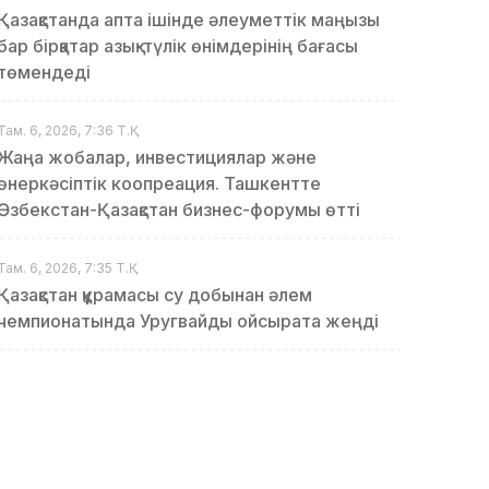
Қазақстанда апта ішінде әлеуметтік маңызы
бар бірқатар азық-түлік өнімдерінің бағасы
төмендеді
Там. 6, 2026, 7:36 Т.Қ.
Жаңа жобалар, инвестициялар және
өнеркәсіптік коопреация. Ташкентте
Өзбекстан-Қазақстан бизнес-форумы өтті
Там. 6, 2026, 7:35 Т.Қ.
Қазақстан құрамасы су добынан әлем
чемпионатында Уругвайды ойсырата жеңді