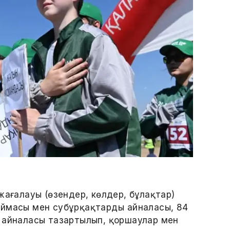
жағалауы (өзендер, көлдер, бұлақтар)
оймасы мен субұрқақтардың айналасы, 84
ң айналасы тазартылып, қоршаулар мен