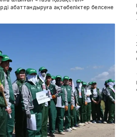
рді абаттандыруға ақтөбеліктер белсене