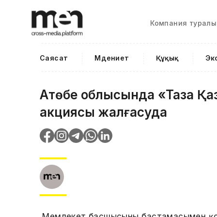
Компания туралы
Саясат
Мәдениет
Құқық
Эк
Ақтөбе облысында «Таза Қа
акциясы жалғасуда
Мемлекет басшысының бастамасымен қо