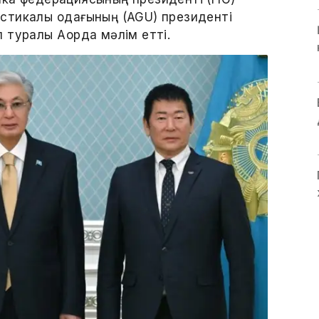
тикалық одағының (AGU) президенті
туралы Ақорда мәлім етті.