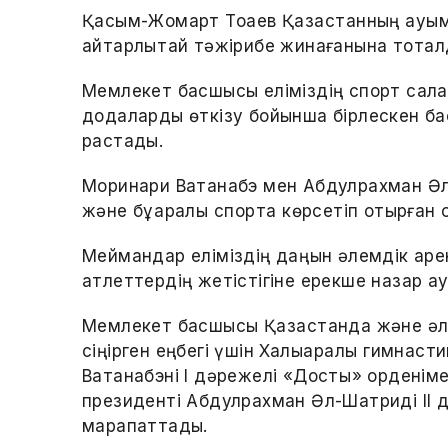
Қасым-Жомарт Тоқаев Қазақстанның ауқы
айтарлықтай тәжірибе жинағанына тоқтал
Мемлекет басшысы еліміздің спорт салас
додаларды өткізу бойынша бірлескен ба
растады.
Моринари Ватанабэ мен Абдулрахман Әл
және бұқаралық спортқа көрсетіп отырған 
Меймандар еліміздің даңқын әлемдік арен
атлеттердің жетістігіне ерекше назар а
Мемлекет басшысы Қазақстанда және ә
сіңірген еңбегі үшін Халықаралық гимна
Ватанабэні I дәрежелі «Достық» орденім
президенті Абдулрахман Әл-Шатриді II 
марапаттады.