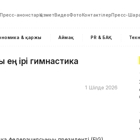
Пресс-анонстар
Қызмет
Видео
Фото
Контактілер
Пресс-Шар
ономика & қаржы
Аймақ
PR & БАҚ
Тех
 ең ірі гимнастика
1 Шілде 2026
ка федерациясының президенті (FIG)