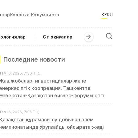
алар
Колонка Колумниста
KZ
RU
нологиялар
Сәт оқиғалар
Последние новости
Там. 6, 2026, 7:36 Т.Қ.
Жаңа жобалар, инвестициялар және
өнеркәсіптік коопреация. Ташкентте
Өзбекстан-Қазақстан бизнес-форумы өтті
Там. 6, 2026, 7:35 Т.Қ.
Қазақстан құрамасы су добынан әлем
чемпионатында Уругвайды ойсырата жеңді