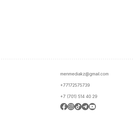
menmediakz@gmail.com
+77172575739
+7 (701) 514 40 29