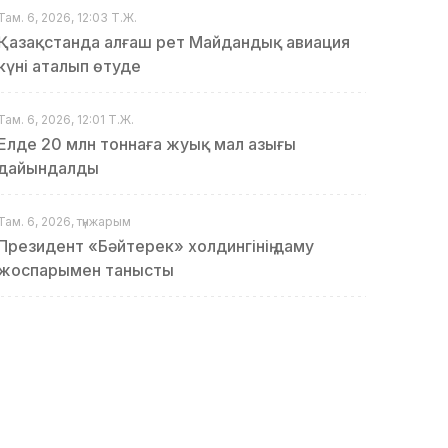
Там. 6, 2026, 12:03 Т.Ж.
Қазақстанда алғаш рет Майдандық авиация
күні аталып өтуде
Там. 6, 2026, 12:01 Т.Ж.
Елде 20 млн тоннаға жуық мал азығы
дайындалды
Там. 6, 2026, түнжарым
Президент «Бәйтерек» холдингінің даму
жоспарымен танысты