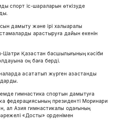
мды спорт іс-шараларын өткізуде
ды.
ын дамыту және ірі халықаралық
стамаларды қарастыруға дайын екенін
-Шатри Қазақстан басшылығының кәсіби
қолдауына оң баға берді.
аларда асқақтатып жүрген қазақстандық
ударды.
лемде гимнастика спортын дамытуға
стика федерациясының президенті Моринари
ен, ал Азия гимнастикалық одағының
дәрежелі «Достық» орденімен