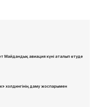
ет Майдандық авиация күні аталып өтуде
к» холдингінің даму жоспарымен