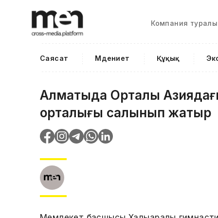
Компания туралы
Саясат
Мәдениет
Құқық
Эк
Алматыда Орталық Азиядағы
орталығы салынып жатыр
Мемлекет басшысы Халықаралық гимнасти