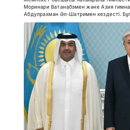
Моринари Ватанабэмен және Азия гимнас
Абдулрахман Әл-Шатримен кездесті. Бұл 