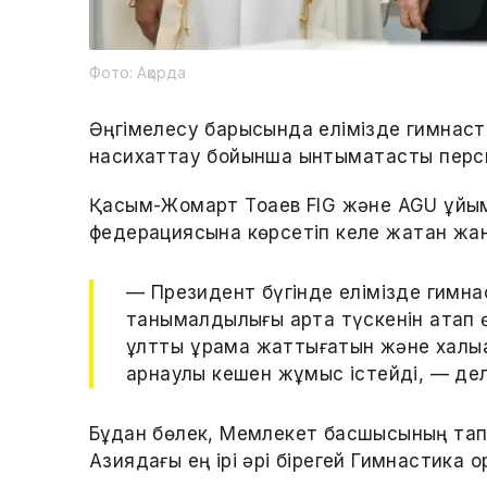
Фото: Ақорда
Әңгімелесу барысында елімізде гимнас
насихаттау бойынша ынтымақтастық перс
Қасым-Жомарт Тоқаев FIG және AGU ұйы
федерациясына көрсетіп келе жатқан жан
— Президент бүгінде елімізде гимн
танымалдылығы арта түскенін атап өт
ұлттық құрама жаттығатын және хал
арнаулы кешен жұмыс істейді, — дел
Бұдан бөлек, Мемлекет басшысының тап
Азиядағы ең ірі әрі бірегей Гимнастика