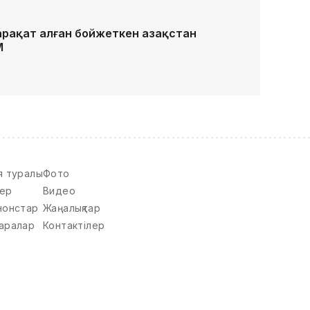
рақат алған бойжеткен Қазақстан
М
я туралы
Фото
ер
Видео
нонстар
Жаңалықтар
аралар
Контактілер