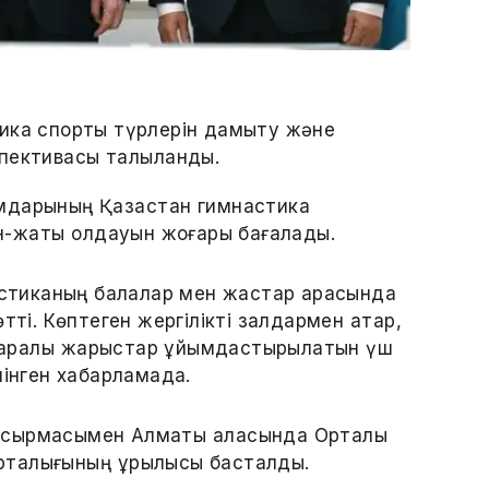
тика спорты түрлерін дамыту және
пективасы талқыланды.
мдарының Қазақстан гимнастика
-жақты қолдауын жоғары бағалады.
астиканың балалар мен жастар арасында
ті. Көптеген жергілікті залдармен қатар,
ықаралық жарыстар ұйымдастырылатын үш
інген хабарламада.
сырмасымен Алматы қаласында Орталық
 орталығының құрылысы басталды.