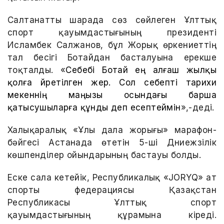
Салтанатты шарада сөз сөйлеген Ұлттық
спорт қауымдастығының президенті
Исламбек Салжанов, бұл Жорық өркениеттің
тал бесігі Ботайдан басталуына ерекше
тоқталды. «
Себебі Ботай ең алғаш жылқы
қолға үйретілген жер. Сол себепті тарихи
мекеннің маңызы осындағы барша
қатысушыларға құнды деп есептеймін
»,-деді.
Халықаралық «Ұлы дала жорығы» марафон-
бәйгесі Астанада өтетін 5-ші Дүниежүзілік
көшпенділер ойындарының бастауы болды.
Еске сала кетейік, Республикалық «JORYQ» ат
спорты федерациясы Қазақстан
Республикасы Ұлттық спорт
қауымдастығының құрамына кіреді.