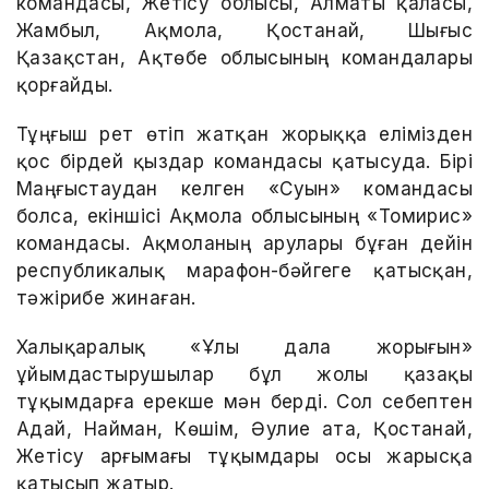
командасы, Жетісу облысы, Алматы қаласы,
Жамбыл, Ақмола, Қостанай, Шығыс
Қазақстан, Ақтөбе облысының командалары
қорғайды.
Тұңғыш рет өтіп жатқан жорыққа елімізден
қос бірдей қыздар командасы қатысуда. Бірі
Маңғыстаудан келген «Суын» командасы
болса, екіншісі Ақмола облысының «Томирис»
командасы. Ақмоланың арулары бұған дейін
республикалық марафон-бәйгеге қатысқан,
тәжірибе жинаған.
Халықаралық «Ұлы дала жорығын»
ұйымдастырушылар бұл жолы қазақы
тұқымдарға ерекше мән берді. Сол себептен
Адай, Найман, Көшім, Әулие ата, Қостанай,
Жетісу арғымағы тұқымдары осы жарысқа
қатысып жатыр.