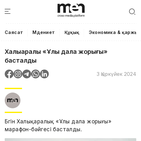
Саясат
Мәдениет
Құқық
Экономика & қаржы
Халықаралық «Ұлы дала жорығы»
басталды
3 Қыркүйек 2024
Бүгін Халықаралық «Ұлы дала жорығы»
марафон-бәйгесі басталды.