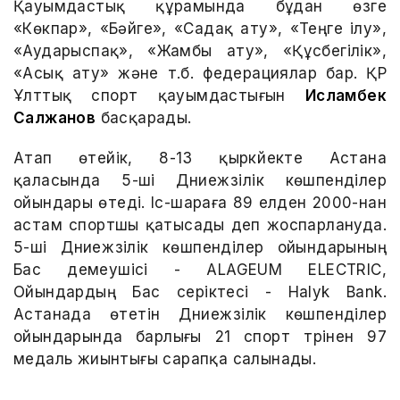
Қауымдастық құрамында бұдан өзге
«Көкпар», «Бәйге», «Садақ ату», «Теңге ілу»,
«Аударыспақ», «Жамбы ату», «Құсбегілік»,
«Асық ату» және т.б. федерациялар бар. ҚР
Ұлттық спорт қауымдастығын
Исламбек
Салжанов
басқарады.
Атап өтейік, 8-13 қыркүйекте Астана
қаласында 5-ші Дүниежүзілік көшпенділер
ойындары өтеді. Іс-шараға 89 елден 2000-нан
астам спортшы қатысады деп жоспарлануда.
5-ші Дүниежүзілік көшпенділер ойындарының
Бас демеушісі - ALAGEUM ELECTRIC,
Ойындардың Бас серіктесі - Halyk Bank.
Астанада өтетін Дүниежүзілік көшпенділер
ойындарында барлығы 21 спорт түрінен 97
медаль жиынтығы сарапқа салынады.