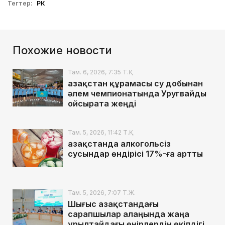
Тегтер:
РК
Похожие новости
Там. 6, 2026, 7:35 Т.Қ.
Қазақстан құрамасы су добынан
әлем чемпионатында Уругвайды
ойсырата жеңді
Там. 5, 2026, 11:42 Т.Қ.
Қазақстанда алкогольсіз
сусындар өндірісі 17%-ға артты
Там. 5, 2026, 7:07 Т.Ж.
Шығыс Қазақстандағы
сарапшылар алаңында жаңа
Құрылтайдағы өңірлердің өкілдігі