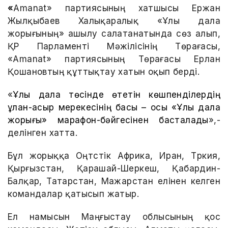
«
Amanat» партиясының хатшысы Ержан
Жылқыбаев Халықаралық «Ұлы дала
жорығының» ашылу салатанатында сөз алып,
ҚР Парламенті Мәжілісінің Төрағасы,
«Amanat» партиясының Төрағасы Ерлан
Қошановтың құттықтау хатын оқып берді.
«
Ұлы дала төсінде өтетін көшпенділердің
ұлан-асыр мерекесінің басы – осы «Ұлы дала
жорығы» марафон-бәйгесінен басталады
»,-
делінген хатта.
Бұл жорыққа Оңтүстік Африка, Иран, Түркия,
Қырғызстан, Қарашай-Шеркеш, Қабардин-
Балқар, Татарстан, Мажарстан елінен келген
командалар қатысып жатыр.
Ел намысын Маңғыстау облысының қос