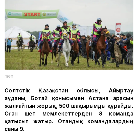
men
Солтүстік Қазақстан облысы, Айыртау
ауданы, Ботай қонысымен Астана арасын
жалғайтын жорық, 500 шақырымды құрайды.
Оған шет мемлекеттерден 8 команда
қатысып жатыр. Отандық командалардың
саны 9.