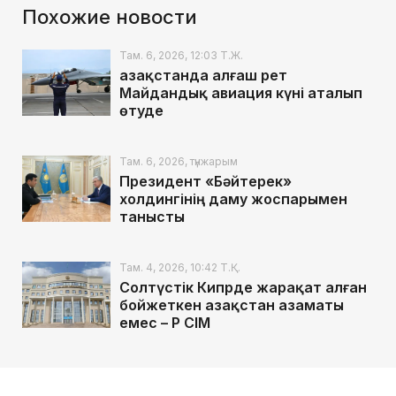
Похожие новости
Там. 6, 2026, 12:03 Т.Ж.
Қазақстанда алғаш рет
Майдандық авиация күні аталып
өтуде
Там. 6, 2026, түнжарым
Президент «Бәйтерек»
холдингінің даму жоспарымен
танысты
Там. 4, 2026, 10:42 Т.Қ.
Солтүстік Кипрде жарақат алған
бойжеткен Қазақстан азаматы
емес – ҚР СІМ