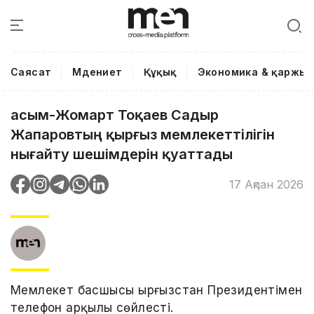
Саясат
Мәдениет
Құқық
Экономика & қаржы
Қасым-Жомарт Тоқаев Садыр
Жапаровтың қырғыз мемлекеттілігін
нығайту шешімдерін қуаттады
17 Ақпан 2026
Мемлекет басшысы Қырғызстан Президентімен
телефон арқылы сөйлесті.