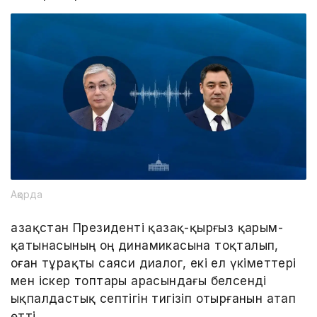
Ақорда
Қазақстан Президенті қазақ-қырғыз қарым-
қатынасының оң динамикасына тоқталып,
оған тұрақты саяси диалог, екі ел үкіметтері
мен іскер топтары арасындағы белсенді
ықпалдастық септігін тигізіп отырғанын атап
өтті.