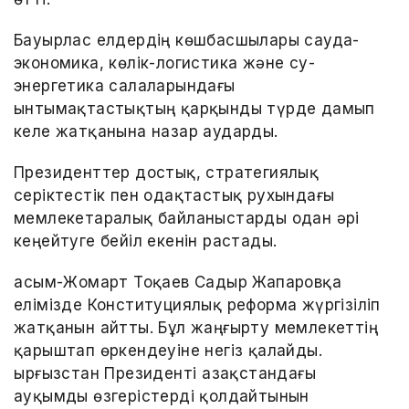
Бауырлас елдердің көшбасшылары сауда-
экономика, көлік-логистика және су-
энергетика салаларындағы
ынтымақтастықтың қарқынды түрде дамып
келе жатқанына назар аударды.
Президенттер достық, стратегиялық
серіктестік пен одақтастық рухындағы
мемлекетаралық байланыстарды одан әрі
кеңейтуге бейіл екенін растады.
Қасым-Жомарт Тоқаев Садыр Жапаровқа
елімізде Конституциялық реформа жүргізіліп
жатқанын айтты. Бұл жаңғырту мемлекеттің
қарыштап өркендеуіне негіз қалайды.
Қырғызстан Президенті Қазақстандағы
ауқымды өзгерістерді қолдайтынын