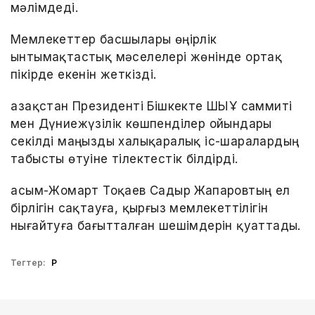
мәлімдеді.
Мемлекеттер басшылары өңірлік
ынтымақтастық мәселелері жөнінде ортақ
пікірде екенін жеткізді.
Қазақстан Президенті Бішкекте ШЫҰ саммиті
мен Дүниежүзілік көшпенділер ойындары
секілді маңызды халықаралық іс-шаралардың
табысты өтуіне тілектестік білдірді.
Қасым-Жомарт Тоқаев Садыр Жапаровтың ел
бірлігін сақтауға, қырғыз мемлекеттілігін
нығайтуға бағытталған шешімдерін қуаттады.
Тегтер:
ҚР