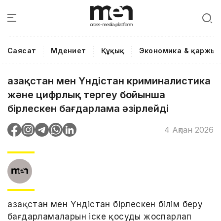
Саясат
Мәдениет
Құқық
Экономика & қаржы
Қазақстан мен Үндістан криминалистика
және цифрлық тергеу бойынша
бірлескен бағдарлама әзірлейді
4 Ақпан 2026
Қазақстан мен Үндістан бірлескен білім беру
бағдарламаларын іске қосуды жоспарлап