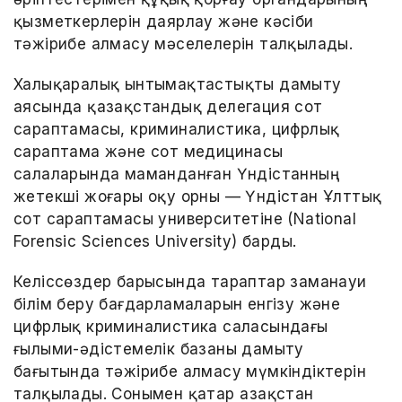
қызметкерлерін даярлау және кәсіби
тәжірибе алмасу мәселелерін талқылады.
Халықаралық ынтымақтастықты дамыту
аясында қазақстандық делегация сот
сараптамасы, криминалистика, цифрлық
сараптама және сот медицинасы
салаларында маманданған Үндістанның
жетекші жоғары оқу орны — Үндістан Ұлттық
сот сараптамасы университетіне (National
Forensic Sciences University) барды.
Келіссөздер барысында тараптар заманауи
білім беру бағдарламаларын енгізу және
цифрлық криминалистика саласындағы
ғылыми-әдістемелік базаны дамыту
бағытында тәжірибе алмасу мүмкіндіктерін
талқылады. Сонымен қатар Қазақстан