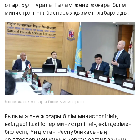
отыр. Бұл туралы Ғылым және жоғары білім
министрлігінің баспасөз қызметі хабарлады.
Ғылым және жоғары білім министрлігі
Ғылым және жоғары білім министрлігінің
өкілдері Ішкі істер министрлігінің өкілдерімен
бірлесіп, Үндістан Республикасының
әріптестерімен құқық қорғау органдарының