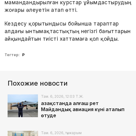
мамандандырылған курстар ұйымдастырудың
жоғары әлеуетін атап өтті.
Кездесу қорытындысы бойынша тараптар
алдағы ынтымақтастықтың негізгі бағыттарын
айқындайтын тиісті хаттамаға қол қойды.
Тегтер:
ҚР
Похожие новости
Там. 6, 2026, 12:03 Т.Ж.
Қазақстанда алғаш рет
Майдандық авиация күні аталып
өтуде
Там. 6, 2026, түнжарым