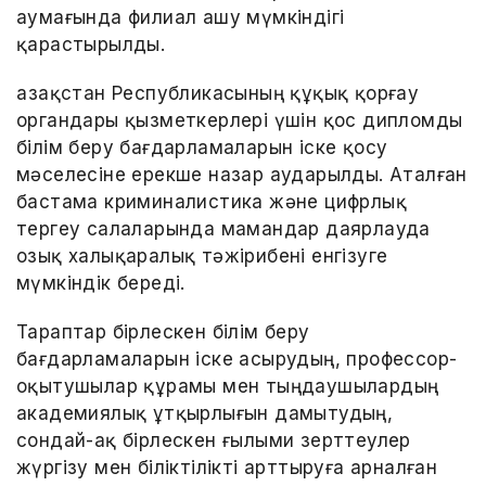
аумағында филиал ашу мүмкіндігі
қарастырылды.
Қазақстан Республикасының құқық қорғау
органдары қызметкерлері үшін қос дипломды
білім беру бағдарламаларын іске қосу
мәселесіне ерекше назар аударылды. Аталған
бастама криминалистика және цифрлық
тергеу салаларында мамандар даярлауда
озық халықаралық тәжірибені енгізуге
мүмкіндік береді.
Тараптар бірлескен білім беру
бағдарламаларын іске асырудың, профессор-
оқытушылар құрамы мен тыңдаушылардың
академиялық ұтқырлығын дамытудың,
сондай-ақ бірлескен ғылыми зерттеулер
жүргізу мен біліктілікті арттыруға арналған