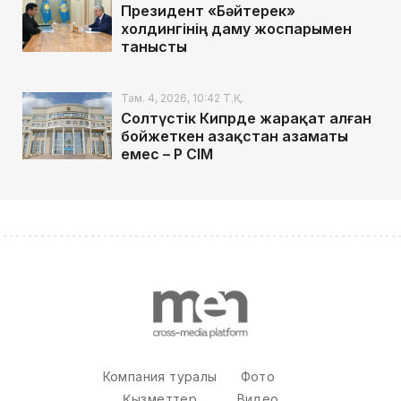
Президент «Бәйтерек»
холдингінің даму жоспарымен
танысты
Там. 4, 2026, 10:42 Т.Қ.
Солтүстік Кипрде жарақат алған
бойжеткен Қазақстан азаматы
емес – ҚР СІМ
Компания туралы
Фото
Қызметтер
Видео