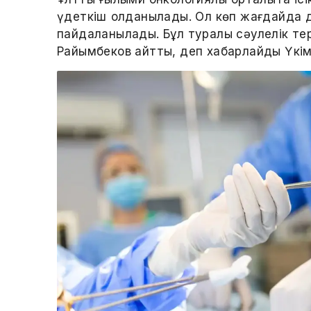
үдеткіш қолданылады. Ол көп жағдайда 
пайдаланылады. Бұл туралы сәулелік тер
Райымбеков айтты, деп хабарлайды Үкіме