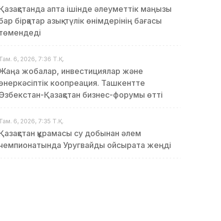
Қазақстанда апта ішінде әлеуметтік маңызы
бар бірқатар азық-түлік өнімдерінің бағасы
төмендеді
Там. 6, 2026, 7:36 Т.Қ.
Жаңа жобалар, инвестициялар және
өнеркәсіптік коопреация. Ташкентте
Өзбекстан-Қазақстан бизнес-форумы өтті
Там. 6, 2026, 7:35 Т.Қ.
Қазақстан құрамасы су добынан әлем
чемпионатында Уругвайды ойсырата жеңді