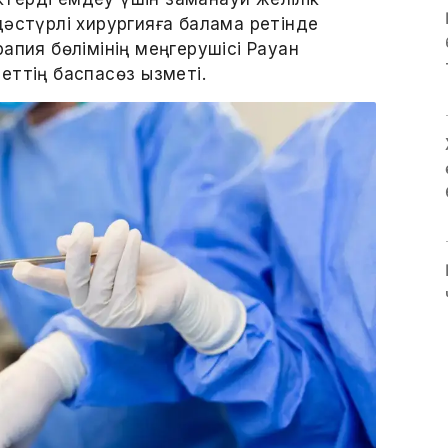
дәстүрлі хирургияға балама ретінде
апия бөлімінің меңгерушісі Рауан
ттің баспасөз қызметі.