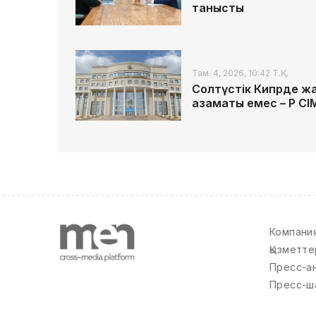
танысты
Там. 4, 2026, 10:42 Т.Қ.
Солтүстік Кипрде жа
азаматы емес – ҚР СІ
Компани
Қызметте
Пресс-а
Пресс-ш