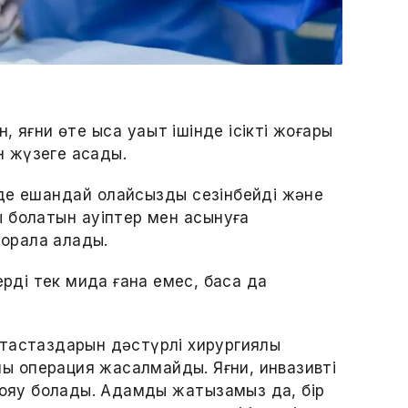
яғни өте қысқа уақыт ішінде ісікті жоғары
 жүзеге асады.
де ешқандай қолайсыздық сезінбейді және
болатын қауіптер мен асқынуға
 орала алады.
ерді тек мида ғана емес, басқа да
тастаздарын дәстүрлі хирургиялық
шық операция жасалмайды. Яғни, инвазивті
 ояу болады. Адамды жатқызамыз да, бір