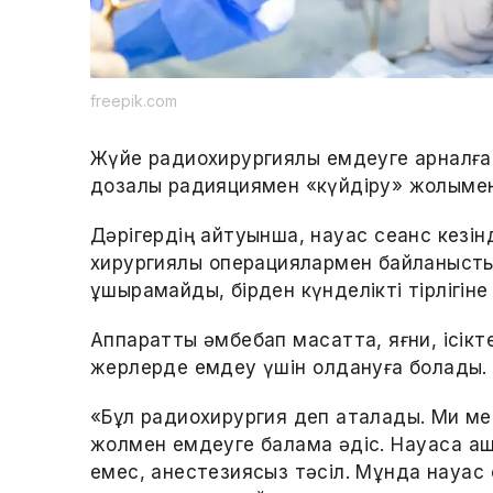
freepik.com
Жүйе радиохирургиялық емдеуге арналған, 
дозалы радияциямен «күйдіру» жолымен
Дәрігердің айтуынша, науқас сеанс кезін
хирургиялық операциялармен байланысты 
ұшырамайды, бірден күнделікті тірлігіне
Аппаратты әмбебап мақсатта, яғни, ісікт
жерлерде емдеу үшін қолдануға болады.
«Бұл радиохирургия деп аталады. Ми ме
жолмен емдеуге балама әдіс. Науқасқа а
емес, анестезиясыз тәсіл. Мұнда науқас