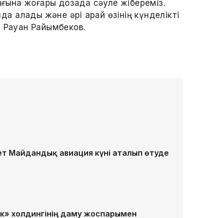
шағына жоғары дозада сәуле жібереміз.
а қалады және әрі қарай өзінің күнделікті
і Рауан Райымбеков.
ет Майдандық авиация күні аталып өтуде
к» холдингінің даму жоспарымен