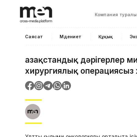
Компания туралы
Саясат
Мәдениет
Құқық
Эк
Қазақстандық дәрігерлер м
хирургиялық операциясыз 
Ұлттық ғылыми онкологиялық орталықта іс