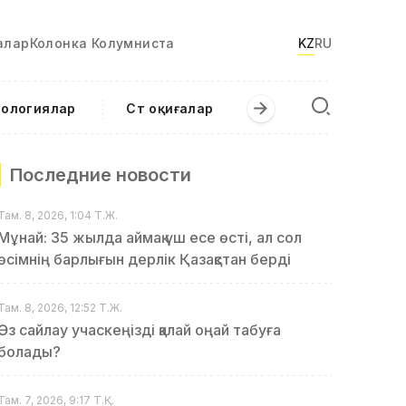
алар
Колонка Колумниста
KZ
RU
нологиялар
Сәт оқиғалар
Последние новости
Там. 8, 2026, 1:04 Т.Ж.
Мұнай: 35 жылда аймақ үш есе өсті, ал сол
өсімнің барлығын дерлік Қазақстан берді
Там. 8, 2026, 12:52 Т.Ж.
Өз сайлау учаскеңізді қалай оңай табуға
болады?
Там. 7, 2026, 9:17 Т.Қ.