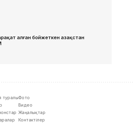
рақат алған бойжеткен Қазақстан
М
я туралы
Фото
р
Видео
нонстар
Жаңалықтар
аралар
Контактілер