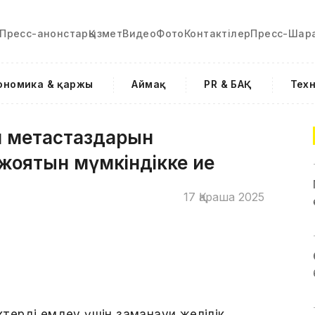
Пресс-анонстар
Қызмет
Видео
Фото
Контактілер
Пресс-Шар
ономика & қаржы
Аймақ
PR & БАҚ
Тех
и метастаздарын
жоятын мүмкіндікке ие
17 Қараша 2025
іктерді емдеу үшін заманауи желілік