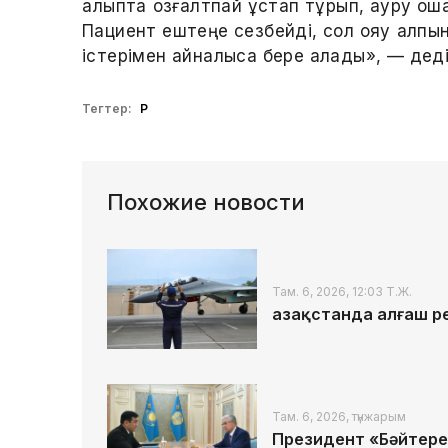
қалыпта қозғалтпай ұстап тұрып, ауру о
Пациент ештеңе сезбейді, сол ояу қалпынд
істерімен айналыса бере алады», — дед
Тегтер:
ҚР
Похожие новости
Там. 6, 2026, 12:03 Т.Ж.
Қазақстанда алғаш р
Там. 6, 2026, түнжарым
Президент «Бәйтере