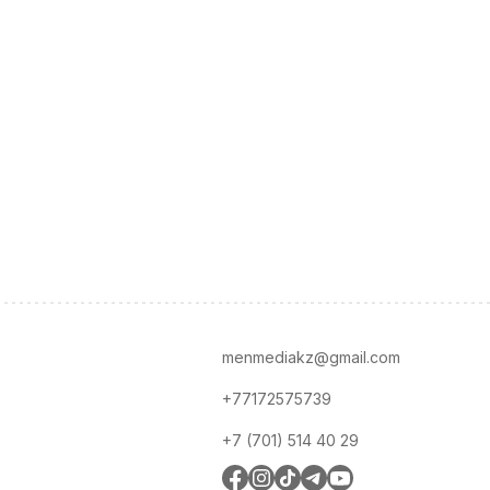
menmediakz@gmail.com
+77172575739
+7 (701) 514 40 29