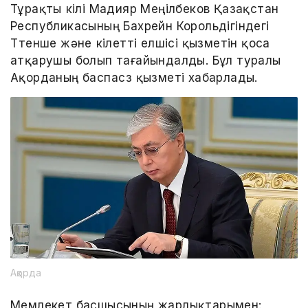
Тұрақты өкілі Мадияр Меңілбеков Қазақстан
Республикасының Бахрейн Корольдігіндегі
Төтенше және өкілетті елшісі қызметін қоса
атқарушы болып тағайындалды. Бұл туралы
Ақорданың баспасөз қызметі хабарлады.
Ақорда
Мемлекет басшысының жарлықтарымен: