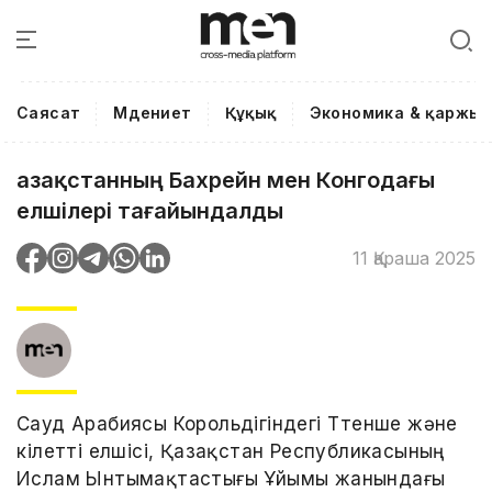
Саясат
Мәдениет
Құқық
Экономика & қаржы
Қазақстанның Бахрейн мен Конгодағы
елшілері тағайындалды
11 Қараша 2025
Сауд Арабиясы Корольдігіндегі Төтенше және
өкілетті елшісі, Қазақстан Республикасының
Ислам Ынтымақтастығы Ұйымы жанындағы