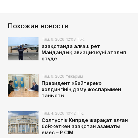
Похожие новости
Там. 6, 2026, 12:03 Т.Ж.
Қазақстанда алғаш рет
Майдандық авиация күні аталып
өтуде
Там. 6, 2026, түнжарым
Президент «Бәйтерек»
холдингінің даму жоспарымен
танысты
Там. 4, 2026, 10:42 Т.Қ.
Солтүстік Кипрде жарақат алған
бойжеткен Қазақстан азаматы
емес – ҚР СІМ