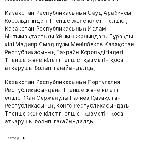
Қазақстан Республикасының Сауд Арабиясы
Корольдігіндегі Төтенше және өкілетті елшісі,
Қазақстан Республикасының Ислам
Ынтымақтастығы Ұйымы жанындағы Тұрақты
өкілі Мадияр Смәділұлы Меңілбеков Қазақстан
Республикасының Бахрейн Корольдігіндегі
Төтенше және өкілетті елшісі қызметін қоса
атқарушы болып тағайындалды;
Қазақстан Республикасының Португалия
Республикасындағы Төтенше және өкілетті
елшісі Жан Сержанұлы Ғалиев Қазақстан
Республикасының Конго Республикасындағы
Төтенше және өкілетті елшісі қызметін қоса
атқарушы болып тағайындалды.
Тегтер:
ҚР