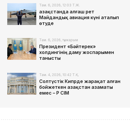
Там. 6, 2026, 12:03 Т.Ж.
Қазақстанда алғаш рет
Майдандық авиация күні аталып
өтуде
Там. 6, 2026, түнжарым
Президент «Бәйтерек»
холдингінің даму жоспарымен
танысты
Там. 4, 2026, 10:42 Т.Қ.
Солтүстік Кипрде жарақат алған
бойжеткен Қазақстан азаматы
емес – ҚР СІМ