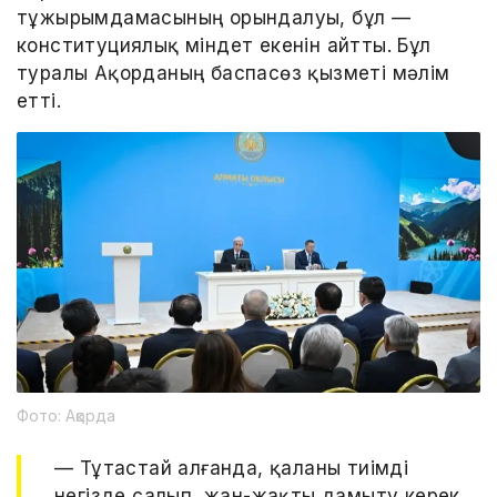
тұжырымдамасының орындалуы, бұл —
конституциялық міндет екенін айтты. Бұл
туралы Ақорданың баспасөз қызметі мәлім
етті.
Фото: Ақорда
— Тұтастай алғанда, қаланы тиімді
негізде салып, жан-жақты дамыту керек.