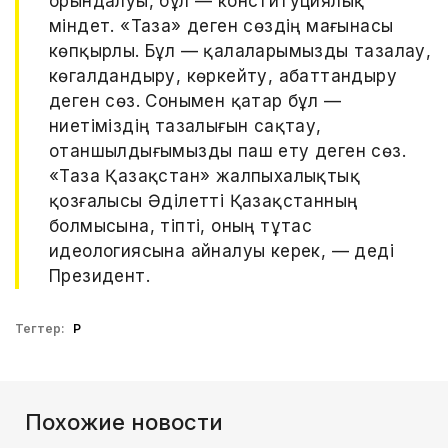
орындалуы, бұл — конституциялық
міндет. «Таза» деген сөздің мағынасы
көпқырлы. Бұл — қалаларымызды тазалау,
көгалдандыру, көркейту, абаттандыру
деген сөз. Сонымен қатар бұл —
ниетіміздің тазалығын сақтау,
отаншылдығымызды паш ету деген сөз.
«Таза Қазақстан» жалпыхалықтық
қозғалысы Әділетті Қазақстанның
болмысына, тіпті, оның тұтас
идеологиясына айналуы керек, — деді
Президент.
Тегтер:
ҚР
Похожие новости