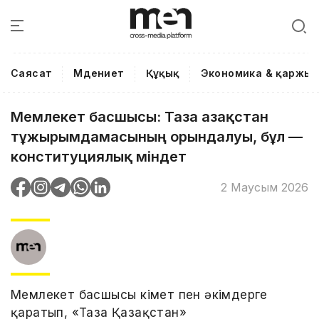
Саясат
Мәдениет
Құқық
Экономика & қаржы
Мемлекет басшысы: Таза Қазақстан
тұжырымдамасының орындалуы, бұл —
конституциялық міндет
2 Маусым 2026
Мемлекет басшысы Үкімет пен әкімдерге
қаратып, «Таза Қазақстан»