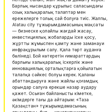
Барлық нысандар құрылыс саласындағы
озық халықаралық талаптар мен
ережелерге толық сай болуға тиіс. Жалпы,
Alatau city тұжырымдамасының мақсаты
— бизнеске қолайлы жағдай жасау,
инвестициялық жобаларды іске қосу,
жұртты жұмыспен қамту және заманауи
инфрақұрылым салу. Қала төрт ауданға
бөлінеді. Бой көтеретін ғимараттардың
барлығы халықаралық іскерлік және
инновациялық орталықтарға қойылатын
талапқа сәйкес болуы керек. Қаланы
абаттандыруға және жайлы қоғамдық
орындар салуға ерекше назар аудару
қажет. Осыған байланысты Үкіметке,
әкімдерге тағы да айтарым: «Таза
Қазақстан» тұжырымдамасының